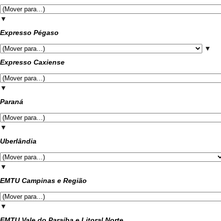
▼
Expresso Pégaso
▼
Expresso Caxiense
▼
Paraná
▼
Uberlândia
▼
EMTU Campinas e Região
▼
EMTU Vale do Paraíba e Litoral Norte