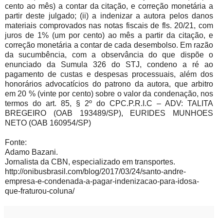
cento ao mês) a contar da citação, e correção monetária a
partir deste julgado; (ii) a indenizar a autora pelos danos
materiais comprovados nas notas fiscais de fls. 20/21, com
juros de 1% (um por cento) ao mês a partir da citação, e
correção monetária a contar de cada desembolso. Em razão
da sucumbência, com a observância do que dispõe o
enunciado da Sumula 326 do STJ, condeno a ré ao
pagamento de custas e despesas processuais, além dos
honorários advocatícios do patrono da autora, que arbitro
em 20 % (vinte por cento) sobre o valor da condenação, nos
termos do art. 85, § 2º do CPC.P.R.I.C – ADV: TALITA
BREGEIRO (OAB 193489/SP), EURIDES MUNHOES
NETO (OAB 160954/SP)
Fonte:
Adamo Bazani.
Jornalista da CBN, especializado em transportes.
http://onibusbrasil.com/blog/2017/03/24/santo-andre-
empresa-e-condenada-a-pagar-indenizacao-para-idosa-
que-fraturou-coluna/