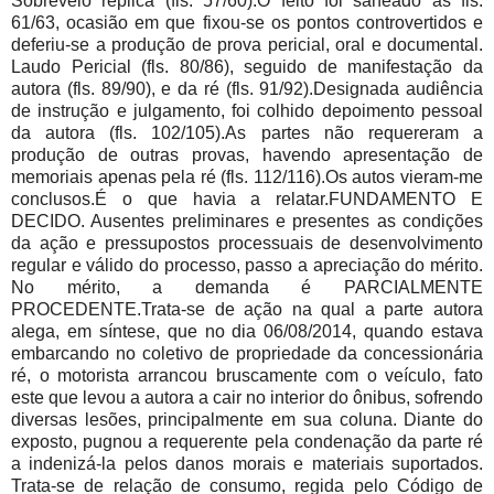
Sobreveio réplica (fls. 57/60).O feito foi saneado às fls.
61/63, ocasião em que fixou-se os pontos controvertidos e
deferiu-se a produção de prova pericial, oral e documental.
Laudo Pericial (fls. 80/86), seguido de manifestação da
autora (fls. 89/90), e da ré (fls. 91/92).Designada audiência
de instrução e julgamento, foi colhido depoimento pessoal
da autora (fls. 102/105).As partes não requereram a
produção de outras provas, havendo apresentação de
memoriais apenas pela ré (fls. 112/116).Os autos vieram-me
conclusos.É o que havia a relatar.FUNDAMENTO E
DECIDO. Ausentes preliminares e presentes as condições
da ação e pressupostos processuais de desenvolvimento
regular e válido do processo, passo a apreciação do mérito.
No mérito, a demanda é PARCIALMENTE
PROCEDENTE.Trata-se de ação na qual a parte autora
alega, em síntese, que no dia 06/08/2014, quando estava
embarcando no coletivo de propriedade da concessionária
ré, o motorista arrancou bruscamente com o veículo, fato
este que levou a autora a cair no interior do ônibus, sofrendo
diversas lesões, principalmente em sua coluna. Diante do
exposto, pugnou a requerente pela condenação da parte ré
a indenizá-la pelos danos morais e materiais suportados.
Trata-se de relação de consumo, regida pelo Código de