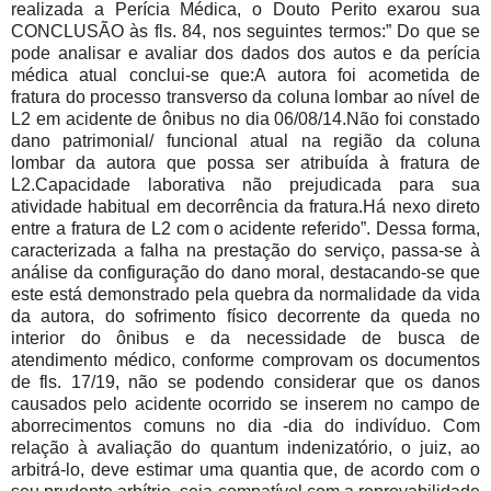
realizada a Perícia Médica, o Douto Perito exarou sua
CONCLUSÃO às fls. 84, nos seguintes termos:” Do que se
pode analisar e avaliar dos dados dos autos e da perícia
médica atual conclui-se que:A autora foi acometida de
fratura do processo transverso da coluna lombar ao nível de
L2 em acidente de ônibus no dia 06/08/14.Não foi constado
dano patrimonial/ funcional atual na região da coluna
lombar da autora que possa ser atribuída à fratura de
L2.Capacidade laborativa não prejudicada para sua
atividade habitual em decorrência da fratura.Há nexo direto
entre a fratura de L2 com o acidente referido”. Dessa forma,
caracterizada a falha na prestação do serviço, passa-se à
análise da configuração do dano moral, destacando-se que
este está demonstrado pela quebra da normalidade da vida
da autora, do sofrimento físico decorrente da queda no
interior do ônibus e da necessidade de busca de
atendimento médico, conforme comprovam os documentos
de fls. 17/19, não se podendo considerar que os danos
causados pelo acidente ocorrido se inserem no campo de
aborrecimentos comuns no dia -dia do indivíduo. Com
relação à avaliação do quantum indenizatório, o juiz, ao
arbitrá-lo, deve estimar uma quantia que, de acordo com o