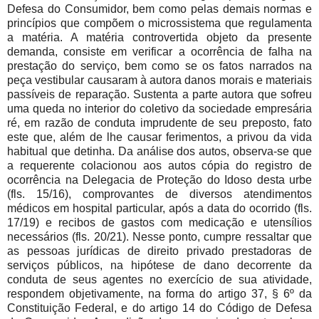
Defesa do Consumidor, bem como pelas demais normas e
princípios que compõem o microssistema que regulamenta
a matéria. A matéria controvertida objeto da presente
demanda, consiste em verificar a ocorrência de falha na
prestação do serviço, bem como se os fatos narrados na
peça vestibular causaram à autora danos morais e materiais
passíveis de reparação. Sustenta a parte autora que sofreu
uma queda no interior do coletivo da sociedade empresária
ré, em razão de conduta imprudente de seu preposto, fato
este que, além de lhe causar ferimentos, a privou da vida
habitual que detinha. Da análise dos autos, observa-se que
a requerente colacionou aos autos cópia do registro de
ocorrência na Delegacia de Proteção do Idoso desta urbe
(fls. 15/16), comprovantes de diversos atendimentos
médicos em hospital particular, após a data do ocorrido (fls.
17/19) e recibos de gastos com medicação e utensílios
necessários (fls. 20/21). Nesse ponto, cumpre ressaltar que
as pessoas jurídicas de direito privado prestadoras de
serviços públicos, na hipótese de dano decorrente da
conduta de seus agentes no exercício de sua atividade,
respondem objetivamente, na forma do artigo 37, § 6º da
Constituição Federal, e do artigo 14 do Código de Defesa