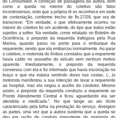
do Consumidor. A condição de passageira da autora, bem
como a queda no interior do coletivo são fatos
incontroversos, visto que a própria ré os reconhece em sede
de contestação, conforme trecho de fls.27/28, que ora de
transcreve: “Em verdade, o que efetivamente ocorreu no
interior do coletivo foi um acidente, do tipo que todos estão
sujeitos a sofrer. Na verdade, como relatado no Boletim de
Ocorrência, o preposto da requerida trafegava pela Rua
Marina, quando parou no ponto para o embarque da
requerente, sendo que ela embarcou normalmente. Ao parar
o coletivo, o motorista do ônibus constatou que a requerente
havia caído no assoalho do veículo sem nenhum motivo
aparente. Imediatamente, o preposto da requerida
conversou com ela e foi informado que havia escoriação no
braço e que ela estaria sentindo dores nas costas. (…)o
motorista manifestou a sua intenção de levar a requerente
ao hospital, mas ela negou o auxílio do condutor. Mesmo
assim, o preposto da requerida conduziu a requerente ao
Pronto Atendimento Central e ficou aguardando ela ser
atendida e medicada.”. No que tange ao ato ilícito
caracterizado pela falha na prestação do serviço, divergem
as partes, uma vez que a autora sustenta que a queda se
deu em razão de conduta imprudente do motorista do