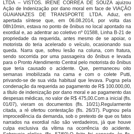
LTDA – VISTOS. IRENE CORREA DE SOUZA ajuizou
Ação de Indenização por dano moral em face de VIAÇÃO
GUAIANAZES DE TRANSPORTE LTDA. Aduz, em
apertada síntese que, em 06.08.2014, por volta das
08h10min, estava no ponto de ônibus no local apontado na
exordial e, ao adentrar ao coletivo nº 01588, Linha B-21 de
propriedade da requerida, antes mesmo de se apoiar, o
motorista do teria acelerado o veículo, ocasionando sua
queda. Narra que, sofreu lesão na coluna, com fratura,
sendo socorrida por uma passageira do ônibus e levada
para o Pronto Atendimento Central pelo motorista do ônibus
que teria causado o acidente. Que, permaneceu oito
semanas imobilizada na cama e com o colete Putti,
privando-se de sua vida habitual que levava. Pugna pela
condenação da requerida ao pagamento de R$ 100.000,00,
a título de indenização por dano moral e ao pagamento das
despesas médicas, no valor de R$ 475,00.Com a inicial (fls.
01/07), vieram os documentos (fls. 10/21).Regularmente
citada, a ré ofertou contestação (fls. 26/37). Pugnou pela
improcedência da demanda, sob o pretexto de que os fatos
narrados na exordial não são verdadeiros, já que houve
culpa exclusiva da vítima na ocorrência do acidente.