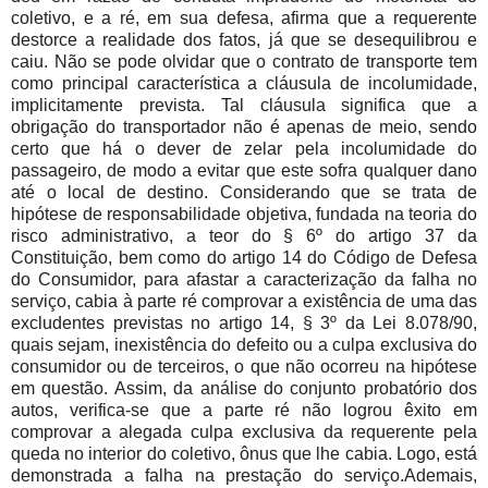
coletivo, e a ré, em sua defesa, afirma que a requerente
destorce a realidade dos fatos, já que se desequilibrou e
caiu. Não se pode olvidar que o contrato de transporte tem
como principal característica a cláusula de incolumidade,
implicitamente prevista. Tal cláusula significa que a
obrigação do transportador não é apenas de meio, sendo
certo que há o dever de zelar pela incolumidade do
passageiro, de modo a evitar que este sofra qualquer dano
até o local de destino. Considerando que se trata de
hipótese de responsabilidade objetiva, fundada na teoria do
risco administrativo, a teor do § 6º do artigo 37 da
Constituição, bem como do artigo 14 do Código de Defesa
do Consumidor, para afastar a caracterização da falha no
serviço, cabia à parte ré comprovar a existência de uma das
excludentes previstas no artigo 14, § 3º da Lei 8.078/90,
quais sejam, inexistência do defeito ou a culpa exclusiva do
consumidor ou de terceiros, o que não ocorreu na hipótese
em questão. Assim, da análise do conjunto probatório dos
autos, verifica-se que a parte ré não logrou êxito em
comprovar a alegada culpa exclusiva da requerente pela
queda no interior do coletivo, ônus que lhe cabia. Logo, está
demonstrada a falha na prestação do serviço.Ademais,