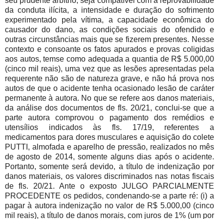
seu prudente arbítrio, seja compatível com a reprovabilidade
da conduta ilícita, a intensidade e duração do sofrimento
experimentado pela vítima, a capacidade econômica do
causador do dano, as condições sociais do ofendido e
outras circunstâncias mais que se fizerem presentes. Nesse
contexto e consoante os fatos apurados e provas coligidas
aos autos, temse como adequada a quantia de R$ 5.000,00
(cinco mil reais), uma vez que as lesões apresentadas pela
requerente não são de natureza grave, e não há prova nos
autos de que o acidente tenha ocasionado lesão de caráter
permanente à autora. No que se refere aos danos materiais,
da análise dos documentos de fls. 20/21, conclui-se que a
parte autora comprovou o pagamento dos remédios e
utensílios indicados às fls. 17/19, referentes a
medicamentos para dores musculares e aquisição do colete
PUTTI, almofada e aparelho de pressão, realizados no mês
de agosto de 2014, somente alguns dias após o acidente.
Portanto, somente será devido, a título de indenização por
danos materiais, os valores discriminados nas notas fiscais
de fls. 20/21. Ante o exposto JULGO PARCIALMENTE
PROCEDENTE os pedidos, condenando-se a parte ré: (i) a
pagar à autora indenização no valor de R$ 5.000,00 (cinco
mil reais), a título de danos morais, com juros de 1% (um por