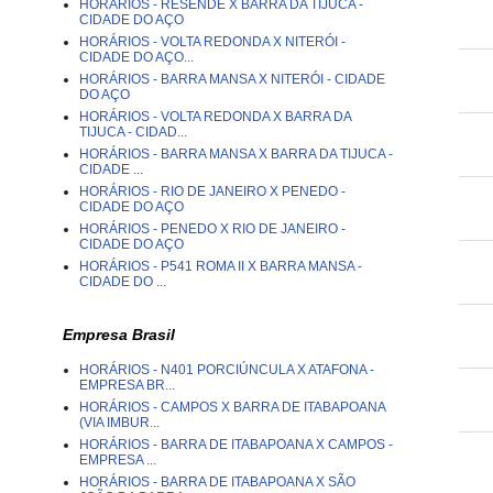
HORÁRIOS - RESENDE X BARRA DA TIJUCA -
CIDADE DO AÇO
HORÁRIOS - VOLTA REDONDA X NITERÓI -
CIDADE DO AÇO...
HORÁRIOS - BARRA MANSA X NITERÓI - CIDADE
DO AÇO
HORÁRIOS - VOLTA REDONDA X BARRA DA
TIJUCA - CIDAD...
HORÁRIOS - BARRA MANSA X BARRA DA TIJUCA -
CIDADE ...
HORÁRIOS - RIO DE JANEIRO X PENEDO -
CIDADE DO AÇO
HORÁRIOS - PENEDO X RIO DE JANEIRO -
CIDADE DO AÇO
HORÁRIOS - P541 ROMA II X BARRA MANSA -
CIDADE DO ...
Empresa Brasil
HORÁRIOS - N401 PORCIÚNCULA X ATAFONA -
EMPRESA BR...
HORÁRIOS - CAMPOS X BARRA DE ITABAPOANA
(VIA IMBUR...
HORÁRIOS - BARRA DE ITABAPOANA X CAMPOS -
EMPRESA ...
HORÁRIOS - BARRA DE ITABAPOANA X SÃO