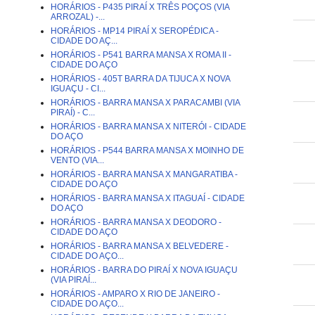
HORÁRIOS - P435 PIRAÍ X TRÊS POÇOS (VIA
ARROZAL) -...
HORÁRIOS - MP14 PIRAÍ X SEROPÉDICA -
CIDADE DO AÇ...
HORÁRIOS - P541 BARRA MANSA X ROMA II -
CIDADE DO AÇO
HORÁRIOS - 405T BARRA DA TIJUCA X NOVA
IGUAÇU - CI...
HORÁRIOS - BARRA MANSA X PARACAMBI (VIA
PIRAÍ) - C...
HORÁRIOS - BARRA MANSA X NITERÓI - CIDADE
DO AÇO
HORÁRIOS - P544 BARRA MANSA X MOINHO DE
VENTO (VIA...
HORÁRIOS - BARRA MANSA X MANGARATIBA -
CIDADE DO AÇO
HORÁRIOS - BARRA MANSA X ITAGUAÍ - CIDADE
DO AÇO
HORÁRIOS - BARRA MANSA X DEODORO -
CIDADE DO AÇO
HORÁRIOS - BARRA MANSA X BELVEDERE -
CIDADE DO AÇO...
HORÁRIOS - BARRA DO PIRAÍ X NOVA IGUAÇU
(VIA PIRAÍ...
HORÁRIOS - AMPARO X RIO DE JANEIRO -
CIDADE DO AÇO...