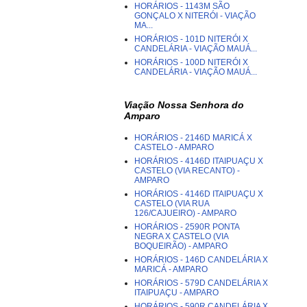
HORÁRIOS - 1143M SÃO
GONÇALO X NITERÓI - VIAÇÃO
MA...
HORÁRIOS - 101D NITERÓI X
CANDELÁRIA - VIAÇÃO MAUÁ...
HORÁRIOS - 100D NITERÓI X
CANDELÁRIA - VIAÇÃO MAUÁ...
Viação Nossa Senhora do
Amparo
HORÁRIOS - 2146D MARICÁ X
CASTELO - AMPARO
HORÁRIOS - 4146D ITAIPUAÇU X
CASTELO (VIA RECANTO) -
AMPARO
HORÁRIOS - 4146D ITAIPUAÇU X
CASTELO (VIA RUA
126/CAJUEIRO) - AMPARO
HORÁRIOS - 2590R PONTA
NEGRA X CASTELO (VIA
BOQUEIRÃO) - AMPARO
HORÁRIOS - 146D CANDELÁRIA X
MARICÁ - AMPARO
HORÁRIOS - 579D CANDELÁRIA X
ITAIPUAÇU - AMPARO
HORÁRIOS - 590R CANDELÁRIA X