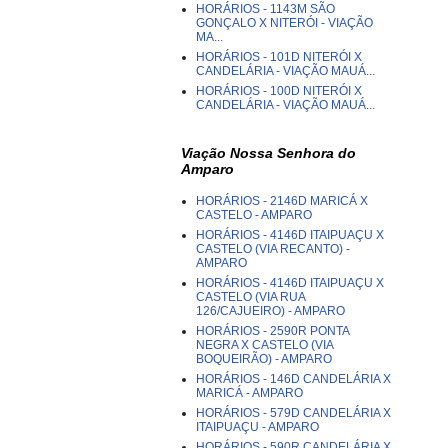
HORÁRIOS - 1143M SÃO
GONÇALO X NITERÓI - VIAÇÃO
MA...
HORÁRIOS - 101D NITERÓI X
CANDELÁRIA - VIAÇÃO MAUÁ...
HORÁRIOS - 100D NITERÓI X
CANDELÁRIA - VIAÇÃO MAUÁ...
Viação Nossa Senhora do
Amparo
HORÁRIOS - 2146D MARICÁ X
CASTELO - AMPARO
HORÁRIOS - 4146D ITAIPUAÇU X
CASTELO (VIA RECANTO) -
AMPARO
HORÁRIOS - 4146D ITAIPUAÇU X
CASTELO (VIA RUA
126/CAJUEIRO) - AMPARO
HORÁRIOS - 2590R PONTA
NEGRA X CASTELO (VIA
BOQUEIRÃO) - AMPARO
HORÁRIOS - 146D CANDELÁRIA X
MARICÁ - AMPARO
HORÁRIOS - 579D CANDELÁRIA X
ITAIPUAÇU - AMPARO
HORÁRIOS - 590R CANDELÁRIA X