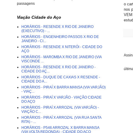
passagens
o car
nos p
VEM p
Viação Cidade do Aço
estu
HORÁRIOS - RESENDE X RIO DE JANEIRO
(EXECUTIVO) - ...
HORÁRIOS - ENGENHEIRO PASSOS X RIO DE
JANEIRO - CI...
HORÁRIOS - RESENDE X NITERÓI - CIDADE DO
AÇO
Assin
HORÁRIOS - MAROMBA X RIO DE JANEIRO (VIA
VISCONDE ...
HORÁRIOS - RESENDE X RIO DE JANEIRO -
últim
CIDADE DO AÇ...
HORÁRIOS - DUQUE DE CAXIAS X RESENDE -
CIDADE DO A...
HORÁRIOS - PIRAÍ X BARRA MANSA (VIA VARJÃO)
- VIAÇ...
HORÁRIOS - PIRAÍ X VARJÃO - VIAÇÃO CIDADE
DO AÇO
HORÁRIOS - PIRAÍ X ARROZAL (VIA VARJÃO) -
VIAÇÃO C...
HORÁRIOS - PIRAÍ X ARROZAL (VIA RUA SANTA
RITA) - ...
HORÁRIOS - P546 ARROZAL X BARRA MANSA
(VIA VOLTA REDONDA) - CIDADE DO AÇO