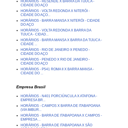
HORÁRIOS - RESENDE X BARRA DA TIJUCA -
CIDADE DO AÇO
HORÁRIOS - VOLTA REDONDA X NITERÓI -
CIDADE DO AÇO...
HORÁRIOS - BARRA MANSA X NITERÓI - CIDADE
DO AÇO
HORÁRIOS - VOLTA REDONDA X BARRA DA
TIJUCA - CIDAD...
HORÁRIOS - BARRA MANSA X BARRA DA TIJUCA -
CIDADE ...
HORÁRIOS - RIO DE JANEIRO X PENEDO -
CIDADE DO AÇO
HORÁRIOS - PENEDO X RIO DE JANEIRO -
CIDADE DO AÇO
HORÁRIOS - P541 ROMA II X BARRA MANSA -
CIDADE DO ...
Empresa Brasil
HORÁRIOS - N401 PORCIÚNCULA X ATAFONA -
EMPRESA BR...
HORÁRIOS - CAMPOS X BARRA DE ITABAPOANA
(VIA IMBUR...
HORÁRIOS - BARRA DE ITABAPOANA X CAMPOS -
EMPRESA ...
HORÁRIOS - BARRA DE ITABAPOANA X SÃO