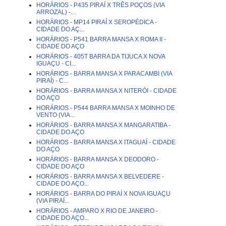
HORÁRIOS - P435 PIRAÍ X TRÊS POÇOS (VIA
ARROZAL) -...
HORÁRIOS - MP14 PIRAÍ X SEROPÉDICA -
CIDADE DO AÇ...
HORÁRIOS - P541 BARRA MANSA X ROMA II -
CIDADE DO AÇO
HORÁRIOS - 405T BARRA DA TIJUCA X NOVA
IGUAÇU - CI...
HORÁRIOS - BARRA MANSA X PARACAMBI (VIA
PIRAÍ) - C...
HORÁRIOS - BARRA MANSA X NITERÓI - CIDADE
DO AÇO
HORÁRIOS - P544 BARRA MANSA X MOINHO DE
VENTO (VIA...
HORÁRIOS - BARRA MANSA X MANGARATIBA -
CIDADE DO AÇO
HORÁRIOS - BARRA MANSA X ITAGUAÍ - CIDADE
DO AÇO
HORÁRIOS - BARRA MANSA X DEODORO -
CIDADE DO AÇO
HORÁRIOS - BARRA MANSA X BELVEDERE -
CIDADE DO AÇO...
HORÁRIOS - BARRA DO PIRAÍ X NOVA IGUAÇU
(VIA PIRAÍ...
HORÁRIOS - AMPARO X RIO DE JANEIRO -
CIDADE DO AÇO...