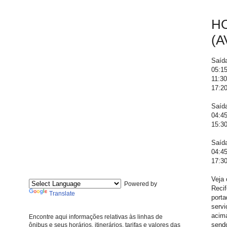
HO
(A
Saíd
05:15
11:30
17:20
Saíd
04:45
15:30
Saíd
04:45
17:30
Veja 
Powered by
Recif
Translate
porta
servi
acima
Encontre aqui informações relativas às linhas de
sendo
ônibus e seus horários, itinerários, tarifas e valores das