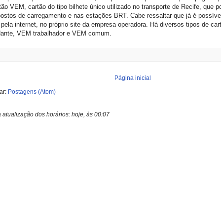
tão VEM, cartão do tipo bilhete único utilizado no transporte de Recife, que 
ostos de carregamento e nas estações BRT. Cabe ressaltar que já é possível
ela internet, no próprio site da empresa operadora. Há diversos tipos de 
dante, VEM trabalhador e VEM comum.
Página inicial
ar:
Postagens (Atom)
a atualização dos horários:
hoje, às 00:07