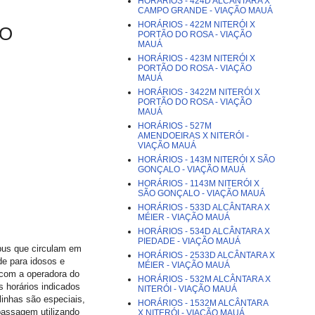
HORÁRIOS - 424D ALCÂNTARA X
CAMPO GRANDE - VIAÇÃO MAUÁ
HORÁRIOS - 422M NITERÓI X
IO
PORTÃO DO ROSA - VIAÇÃO
MAUÁ
HORÁRIOS - 423M NITERÓI X
PORTÃO DO ROSA - VIAÇÃO
MAUÁ
HORÁRIOS - 3422M NITERÓI X
PORTÃO DO ROSA - VIAÇÃO
MAUÁ
HORÁRIOS - 527M
AMENDOEIRAS X NITERÓI -
VIAÇÃO MAUÁ
HORÁRIOS - 143M NITERÓI X SÃO
GONÇALO - VIAÇÃO MAUÁ
HORÁRIOS - 1143M NITERÓI X
SÃO GONÇALO - VIAÇÃO MAUÁ
HORÁRIOS - 533D ALCÂNTARA X
MÉIER - VIAÇÃO MAUÁ
HORÁRIOS - 534D ALCÂNTARA X
PIEDADE - VIAÇÃO MAUÁ
ibus que circulam em
HORÁRIOS - 2533D ALCÂNTARA X
de para idosos e
MÉIER - VIAÇÃO MAUÁ
 com a operadora do
HORÁRIOS - 532M ALCÂNTARA X
s horários indicados
NITERÓI - VIAÇÃO MAUÁ
inhas são especiais,
HORÁRIOS - 1532M ALCÂNTARA
passagem utilizando
X NITERÓI - VIAÇÃO MAUÁ