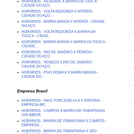
HORÁRIOS - RESENDE X BARRA DA TIJUCA -
CIDADE DO AÇO
HORÁRIOS - VOLTA REDONDA X NITERÓI -
CIDADE DO AÇO...
HORÁRIOS - BARRA MANSA X NITERÓI - CIDADE
DO AÇO
HORÁRIOS - VOLTA REDONDA X BARRA DA
TIJUCA - CIDAD...
HORÁRIOS - BARRA MANSA X BARRA DA TIJUCA -
CIDADE ...
HORÁRIOS - RIO DE JANEIRO X PENEDO -
CIDADE DO AÇO
HORÁRIOS - PENEDO X RIO DE JANEIRO -
CIDADE DO AÇO
HORÁRIOS - P541 ROMA II X BARRA MANSA -
CIDADE DO ...
Empresa Brasil
HORÁRIOS - N401 PORCIÚNCULA X ATAFONA -
EMPRESA BR...
HORÁRIOS - CAMPOS X BARRA DE ITABAPOANA
(VIA IMBUR...
HORÁRIOS - BARRA DE ITABAPOANA X CAMPOS -
EMPRESA ...
HORÁRIOS - BARRA DE ITABAPOANA X SÃO