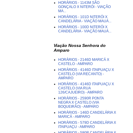
HORÁRIOS - 1143M SÃO
GONÇALO X NITERÓI - VIAÇÃO
MA...
HORÁRIOS - 101D NITERÓI X
CANDELÁRIA - VIAÇÃO MAUÁ...
HORÁRIOS - 100D NITERÓI X
CANDELÁRIA - VIAÇÃO MAUÁ...
Viação Nossa Senhora do
Amparo
HORÁRIOS - 2146D MARICÁ X
CASTELO - AMPARO
HORÁRIOS - 4146D ITAIPUAÇU X
CASTELO (VIA RECANTO) -
AMPARO
HORÁRIOS - 4146D ITAIPUAÇU X
CASTELO (VIA RUA
126/CAJUEIRO) - AMPARO
HORÁRIOS - 2590R PONTA
NEGRA X CASTELO (VIA
BOQUEIRÃO) - AMPARO
HORÁRIOS - 146D CANDELÁRIA X
MARICÁ - AMPARO
HORÁRIOS - 579D CANDELÁRIA X
ITAIPUAÇU - AMPARO
HORÁRIOS - 590R CANDELÁRIA X