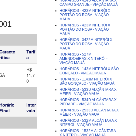
HORÁRIOS - 424D ALCÂNTARA X
CAMPO GRANDE - VIAÇÃO MAUÁ
HORÁRIOS - 422M NITERÓI X
PORTÃO DO ROSA - VIAÇÃO
MAUÁ
001
HORÁRIOS - 423M NITERÓI X
PORTÃO DO ROSA - VIAÇÃO
MAUÁ
HORÁRIOS - 3422M NITERÓI X
PORTÃO DO ROSA - VIAÇÃO
MAUÁ
Caracte
Tarif
HORÁRIOS - 527M
rítica
a
AMENDOEIRAS X NITERÓI -
VIAÇÃO MAUÁ
R$
HORÁRIOS - 143M NITERÓI X SÃO
GONÇALO - VIAÇÃO MAUÁ
SA
11,7
HORÁRIOS - 1143M NITERÓI X
0
SÃO GONÇALO - VIAÇÃO MAUÁ
HORÁRIOS - 533D ALCÂNTARA X
MÉIER - VIAÇÃO MAUÁ
HORÁRIOS - 534D ALCÂNTARA X
Horário
Inter
PIEDADE - VIAÇÃO MAUÁ
Final
valo
HORÁRIOS - 2533D ALCÂNTARA X
MÉIER - VIAÇÃO MAUÁ
HORÁRIOS - 532M ALCÂNTARA X
NITERÓI - VIAÇÃO MAUÁ
HORÁRIOS - 1532M ALCÂNTARA
X NITERÓI - VIAÇÃO MAUÁ