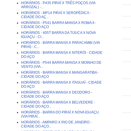
HORÁRIOS - P435 PIRAÍ X TRÊS POÇOS (VIA
ARROZAL) -...
HORÁRIOS - MP14 PIRAÍ X SEROPÉDICA -
CIDADE DO AÇ...
HORÁRIOS - P541 BARRA MANSA X ROMA II -
CIDADE DO AÇO
HORÁRIOS - 405T BARRA DA TIJUCA X NOVA
IGUAÇU - CI...
HORÁRIOS - BARRA MANSA X PARACAMBI (VIA
PIRAÍ) - C...
HORÁRIOS - BARRA MANSA X NITERÓI - CIDADE
DO AÇO
HORÁRIOS - P544 BARRA MANSA X MOINHO DE
VENTO (VIA...
HORÁRIOS - BARRA MANSA X MANGARATIBA -
CIDADE DO AÇO
HORÁRIOS - BARRA MANSA X ITAGUAÍ - CIDADE
DO AÇO
HORÁRIOS - BARRA MANSA X DEODORO -
CIDADE DO AÇO
HORÁRIOS - BARRA MANSA X BELVEDERE -
CIDADE DO AÇO...
HORÁRIOS - BARRA DO PIRAÍ X NOVA IGUAÇU
(VIA PIRAÍ...
HORÁRIOS - AMPARO X RIO DE JANEIRO -
CIDADE DO AÇO...