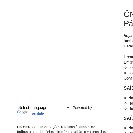
ÔN
Pá
Veja
també
Paraí
Linha
Empr
➪ Lo
➪ Lo
Confi
SAÍ
➪ Hor
➪ Hor
Powered by
➪ Hor
Translate
SAÍ
Encontre aqui informações relativas às linhas de
➪ Hor
ônibus e seus horários, itinerários, tarifas e valores das