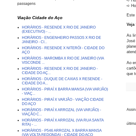
➪ Hor
passagens
➪ Hor
Este
Viação Cidade do Aço
Veja
HORÁRIOS - RESENDE X RIO DE JANEIRO
(EXECUTIVO) - ...
As li
HORÁRIOS - ENGENHEIRO PASSOS X RIO DE
José 
JANEIRO - CI...
plane
HORÁRIOS - RESENDE X NITERÓI - CIDADE DO
atend
AÇO
HORÁRIOS - MAROMBA X RIO DE JANEIRO (VIA
VISCONDE ...
Ao em
cartõ
HORÁRIOS - RESENDE X RIO DE JANEIRO -
CIDADE DO AÇ...
que t
HORÁRIOS - DUQUE DE CAXIAS X RESENDE -
CIDADE DO A...
HORÁRIOS - PIRAÍ X BARRA MANSA (VIA VARJÃO)
- VIAÇ...
HORÁRIOS - PIRAÍ X VARJÃO - VIAÇÃO CIDADE
DO AÇO
Assin
HORÁRIOS - PIRAÍ X ARROZAL (VIA VARJÃO) -
VIAÇÃO C...
HORÁRIOS - PIRAÍ X ARROZAL (VIA RUA SANTA
últim
RITA) - ...
HORÁRIOS - P546 ARROZAL X BARRA MANSA
(VIA VOLTA REDONDA) - CIDADE DO AÇO