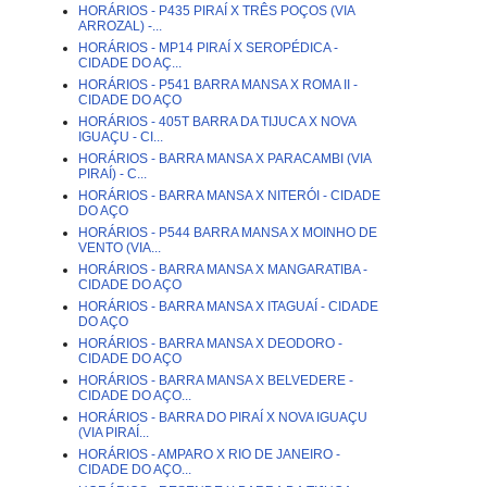
HORÁRIOS - P435 PIRAÍ X TRÊS POÇOS (VIA
ARROZAL) -...
HORÁRIOS - MP14 PIRAÍ X SEROPÉDICA -
CIDADE DO AÇ...
HORÁRIOS - P541 BARRA MANSA X ROMA II -
CIDADE DO AÇO
HORÁRIOS - 405T BARRA DA TIJUCA X NOVA
IGUAÇU - CI...
HORÁRIOS - BARRA MANSA X PARACAMBI (VIA
PIRAÍ) - C...
HORÁRIOS - BARRA MANSA X NITERÓI - CIDADE
DO AÇO
HORÁRIOS - P544 BARRA MANSA X MOINHO DE
VENTO (VIA...
HORÁRIOS - BARRA MANSA X MANGARATIBA -
CIDADE DO AÇO
HORÁRIOS - BARRA MANSA X ITAGUAÍ - CIDADE
DO AÇO
HORÁRIOS - BARRA MANSA X DEODORO -
CIDADE DO AÇO
HORÁRIOS - BARRA MANSA X BELVEDERE -
CIDADE DO AÇO...
HORÁRIOS - BARRA DO PIRAÍ X NOVA IGUAÇU
(VIA PIRAÍ...
HORÁRIOS - AMPARO X RIO DE JANEIRO -
CIDADE DO AÇO...