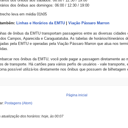
ários dos ônibus aos sábados: 06:00 / 12:30 / 19:00
ários dos ônibus aos domingos: 06:00 / 12:30 / 19:00
 trecho leva em média 01h05
 também:
Linhas e Horários da EMTU
|
Viação Pássaro Marron
nhas de ônibus da EMTU transportam passageiros entre as diversas cidades
dos Campos, Aparecida e Caraguatatuba. As tabelas de horários/itinerários 
jadas pela EMTU e operadas pela Viação Pássaro Marron que atua nos termin
idas.
barcar nos ônibus da EMTU, você pode pagar a passagem diretamente ao mot
es de transporte. Há cartões para vários perfis de usuários - vale transporte, 
orna possível utilizá-los diretamente nos ônibus que possuem de bilhetagem e
Página inicial
ar:
Postagens (Atom)
a atualização dos horários:
hoje, às 00:07