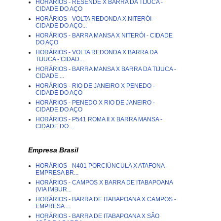
HORÁRIOS - RESENDE X BARRA DA TIJUCA -
CIDADE DO AÇO
HORÁRIOS - VOLTA REDONDA X NITERÓI -
CIDADE DO AÇO...
HORÁRIOS - BARRA MANSA X NITERÓI - CIDADE
DO AÇO
HORÁRIOS - VOLTA REDONDA X BARRA DA
TIJUCA - CIDAD...
HORÁRIOS - BARRA MANSA X BARRA DA TIJUCA -
CIDADE ...
HORÁRIOS - RIO DE JANEIRO X PENEDO -
CIDADE DO AÇO
HORÁRIOS - PENEDO X RIO DE JANEIRO -
CIDADE DO AÇO
HORÁRIOS - P541 ROMA II X BARRA MANSA -
CIDADE DO ...
Empresa Brasil
HORÁRIOS - N401 PORCIÚNCULA X ATAFONA -
EMPRESA BR...
HORÁRIOS - CAMPOS X BARRA DE ITABAPOANA
(VIA IMBUR...
HORÁRIOS - BARRA DE ITABAPOANA X CAMPOS -
EMPRESA ...
HORÁRIOS - BARRA DE ITABAPOANA X SÃO