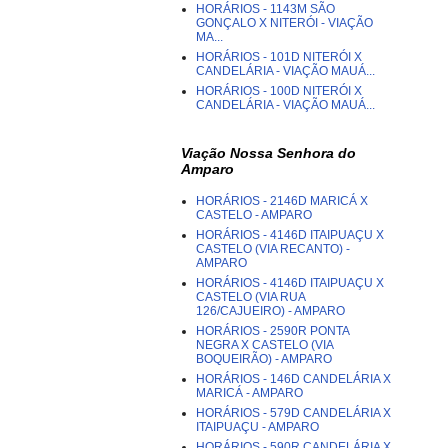
HORÁRIOS - 1143M SÃO
GONÇALO X NITERÓI - VIAÇÃO
MA...
HORÁRIOS - 101D NITERÓI X
CANDELÁRIA - VIAÇÃO MAUÁ...
HORÁRIOS - 100D NITERÓI X
CANDELÁRIA - VIAÇÃO MAUÁ...
Viação Nossa Senhora do
Amparo
HORÁRIOS - 2146D MARICÁ X
CASTELO - AMPARO
HORÁRIOS - 4146D ITAIPUAÇU X
CASTELO (VIA RECANTO) -
AMPARO
HORÁRIOS - 4146D ITAIPUAÇU X
CASTELO (VIA RUA
126/CAJUEIRO) - AMPARO
HORÁRIOS - 2590R PONTA
NEGRA X CASTELO (VIA
BOQUEIRÃO) - AMPARO
HORÁRIOS - 146D CANDELÁRIA X
MARICÁ - AMPARO
HORÁRIOS - 579D CANDELÁRIA X
ITAIPUAÇU - AMPARO
HORÁRIOS - 590R CANDELÁRIA X