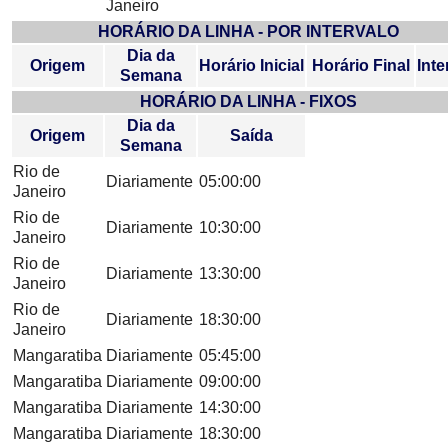
Janeiro
HORÁRIO DA LINHA - POR INTERVALO
Dia da
Origem
Horário Inicial
Horário Final
Inte
Semana
HORÁRIO DA LINHA - FIXOS
Dia da
Origem
Saída
Semana
Rio de
Diariamente
05:00:00
Janeiro
Rio de
Diariamente
10:30:00
Janeiro
Rio de
Diariamente
13:30:00
Janeiro
Rio de
Diariamente
18:30:00
Janeiro
Mangaratiba
Diariamente
05:45:00
Mangaratiba
Diariamente
09:00:00
Mangaratiba
Diariamente
14:30:00
Mangaratiba
Diariamente
18:30:00