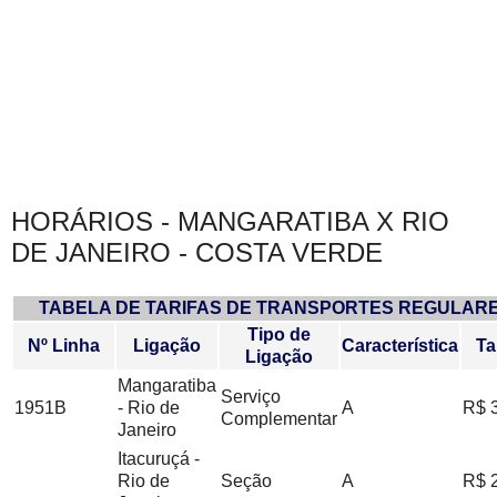
HORÁRIOS - MANGARATIBA X RIO
DE JANEIRO - COSTA VERDE
TABELA DE TARIFAS DE TRANSPORTES REGULAR
Tipo de
Nº Linha
Ligação
Característica
Ta
Ligação
Mangaratiba
Serviço
1951B
- Rio de
A
R$ 
Complementar
Janeiro
Itacuruçá -
Rio de
Seção
A
R$ 