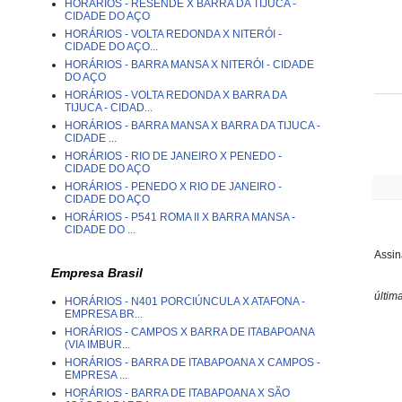
HORÁRIOS - RESENDE X BARRA DA TIJUCA -
CIDADE DO AÇO
HORÁRIOS - VOLTA REDONDA X NITERÓI -
CIDADE DO AÇO...
HORÁRIOS - BARRA MANSA X NITERÓI - CIDADE
DO AÇO
HORÁRIOS - VOLTA REDONDA X BARRA DA
TIJUCA - CIDAD...
HORÁRIOS - BARRA MANSA X BARRA DA TIJUCA -
CIDADE ...
HORÁRIOS - RIO DE JANEIRO X PENEDO -
CIDADE DO AÇO
HORÁRIOS - PENEDO X RIO DE JANEIRO -
CIDADE DO AÇO
HORÁRIOS - P541 ROMA II X BARRA MANSA -
CIDADE DO ...
Assin
Empresa Brasil
últim
HORÁRIOS - N401 PORCIÚNCULA X ATAFONA -
EMPRESA BR...
HORÁRIOS - CAMPOS X BARRA DE ITABAPOANA
(VIA IMBUR...
HORÁRIOS - BARRA DE ITABAPOANA X CAMPOS -
EMPRESA ...
HORÁRIOS - BARRA DE ITABAPOANA X SÃO