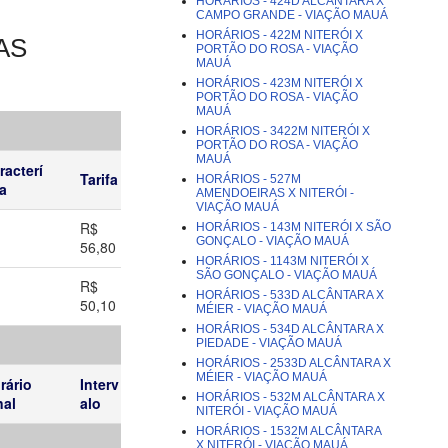
HORÁRIOS - 424D ALCÂNTARA X
CAMPO GRANDE - VIAÇÃO MAUÁ
HORÁRIOS - 422M NITERÓI X
AS
PORTÃO DO ROSA - VIAÇÃO
MAUÁ
HORÁRIOS - 423M NITERÓI X
PORTÃO DO ROSA - VIAÇÃO
MAUÁ
HORÁRIOS - 3422M NITERÓI X
PORTÃO DO ROSA - VIAÇÃO
MAUÁ
racterí
Tarifa
HORÁRIOS - 527M
ca
AMENDOEIRAS X NITERÓI -
VIAÇÃO MAUÁ
R$
HORÁRIOS - 143M NITERÓI X SÃO
GONÇALO - VIAÇÃO MAUÁ
56,80
HORÁRIOS - 1143M NITERÓI X
SÃO GONÇALO - VIAÇÃO MAUÁ
R$
HORÁRIOS - 533D ALCÂNTARA X
50,10
MÉIER - VIAÇÃO MAUÁ
HORÁRIOS - 534D ALCÂNTARA X
PIEDADE - VIAÇÃO MAUÁ
HORÁRIOS - 2533D ALCÂNTARA X
MÉIER - VIAÇÃO MAUÁ
rário
Interv
HORÁRIOS - 532M ALCÂNTARA X
nal
alo
NITERÓI - VIAÇÃO MAUÁ
HORÁRIOS - 1532M ALCÂNTARA
X NITERÓI - VIAÇÃO MAUÁ