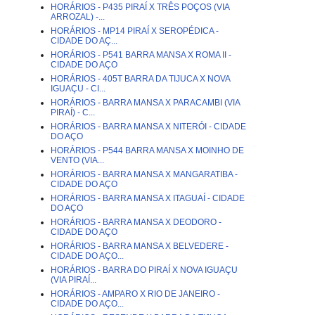
HORÁRIOS - P435 PIRAÍ X TRÊS POÇOS (VIA
ARROZAL) -...
HORÁRIOS - MP14 PIRAÍ X SEROPÉDICA -
CIDADE DO AÇ...
HORÁRIOS - P541 BARRA MANSA X ROMA II -
CIDADE DO AÇO
HORÁRIOS - 405T BARRA DA TIJUCA X NOVA
IGUAÇU - CI...
HORÁRIOS - BARRA MANSA X PARACAMBI (VIA
PIRAÍ) - C...
HORÁRIOS - BARRA MANSA X NITERÓI - CIDADE
DO AÇO
HORÁRIOS - P544 BARRA MANSA X MOINHO DE
VENTO (VIA...
HORÁRIOS - BARRA MANSA X MANGARATIBA -
CIDADE DO AÇO
HORÁRIOS - BARRA MANSA X ITAGUAÍ - CIDADE
DO AÇO
HORÁRIOS - BARRA MANSA X DEODORO -
CIDADE DO AÇO
HORÁRIOS - BARRA MANSA X BELVEDERE -
CIDADE DO AÇO...
HORÁRIOS - BARRA DO PIRAÍ X NOVA IGUAÇU
(VIA PIRAÍ...
HORÁRIOS - AMPARO X RIO DE JANEIRO -
CIDADE DO AÇO...