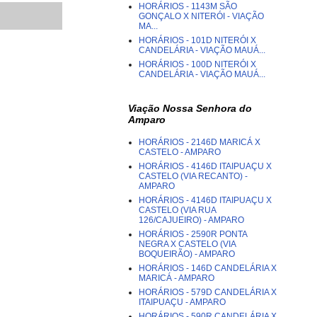
HORÁRIOS - 1143M SÃO
GONÇALO X NITERÓI - VIAÇÃO
MA...
HORÁRIOS - 101D NITERÓI X
CANDELÁRIA - VIAÇÃO MAUÁ...
HORÁRIOS - 100D NITERÓI X
CANDELÁRIA - VIAÇÃO MAUÁ...
Viação Nossa Senhora do
Amparo
HORÁRIOS - 2146D MARICÁ X
CASTELO - AMPARO
HORÁRIOS - 4146D ITAIPUAÇU X
CASTELO (VIA RECANTO) -
AMPARO
HORÁRIOS - 4146D ITAIPUAÇU X
CASTELO (VIA RUA
126/CAJUEIRO) - AMPARO
HORÁRIOS - 2590R PONTA
NEGRA X CASTELO (VIA
BOQUEIRÃO) - AMPARO
HORÁRIOS - 146D CANDELÁRIA X
MARICÁ - AMPARO
HORÁRIOS - 579D CANDELÁRIA X
ITAIPUAÇU - AMPARO
HORÁRIOS - 590R CANDELÁRIA X