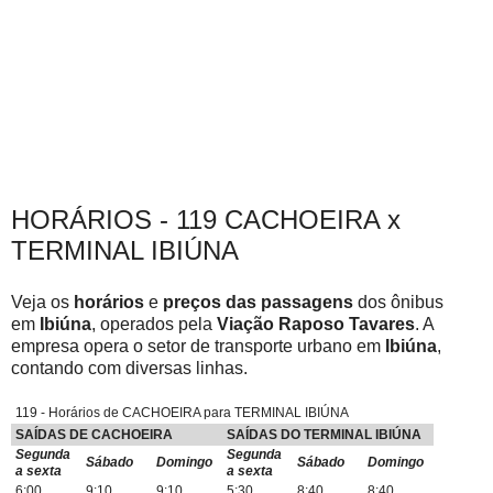
HORÁRIOS - 119 CACHOEIRA x
TERMINAL IBIÚNA
Veja os
horários
e
preços das passagens
dos ônibus
em
Ibiúna
, operados pela
Viação Raposo Tavares
. A
empresa opera o setor de transporte urbano em
Ibiúna
,
contando com diversas linhas.
119 - Horários de CACHOEIRA para TERMINAL IBIÚNA
SAÍDAS DE CACHOEIRA
SAÍDAS DO TERMINAL IBIÚNA
Segunda
Segunda
Sábado
Domingo
Sábado
Domingo
a sexta
a sexta
6:00
9:10
9:10
5:30
8:40
8:40