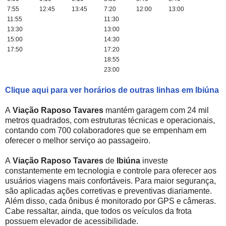
7:55
12:45
13:45
7:20
12:00
13:00
11:55
11:30
13:30
13:00
15:00
14:30
17:50
17:20
18:55
23:00
Clique aqui para ver horários de outras linhas em Ibiúna
A
Viação Raposo Tavares
mantém garagem com 24 mil
metros quadrados, com estruturas técnicas e operacionais,
contando com 700 colaboradores que se empenham em
oferecer o melhor serviço ao passageiro.
A
Viação Raposo Tavares
de
Ibiúna
investe
constantemente em tecnologia e controle para oferecer aos
usuários viagens mais confortáveis. Para maior segurança,
são aplicadas ações corretivas e preventivas diariamente.
Além disso, cada ônibus é monitorado por GPS e câmeras.
Cabe ressaltar, ainda, que todos os veículos da frota
possuem elevador de acessibilidade.