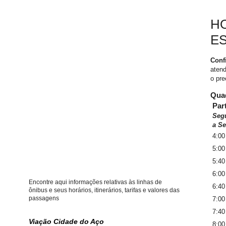
HO
E
Conf
atend
o pr
Quad
Par
Seg
a Se
4:00
5:00
5:40
6:00
Encontre aqui informações relativas às linhas de
6:40
ônibus e seus horários, itinerários, tarifas e valores das
passagens
7:00
7:40
Viação Cidade do Aço
8:00