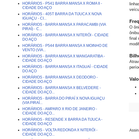
HORÁRIOS - P541 BARRA MANSA X ROMA II -
linha
CIDADE DO AÇO
veícu
HORÁRIOS - 405T BARRA DA TIJUCA X NOVA
IGUAÇU - CI...
Freq
HORÁRIOS - BARRA MANSA X PARACAMBI (VIA
O ôni
PIRAÍ) - C...
ônibu
HORÁRIOS - BARRA MANSA X NITERÓI - CIDADE
final
DO AÇO
modif
HORÁRIOS - P544 BARRA MANSA X MOINHO DE
VENTO (VIA...
Bil
HORÁRIOS - BARRA MANSA X MANGARATIBA -
CIDADE DO AÇO
Atrav
HORÁRIOS - BARRA MANSA X ITAGUAÍ - CIDADE
perío
DO AÇO
HORÁRIOS - BARRA MANSA X DEODORO -
Val
CIDADE DO AÇO
HORÁRIOS - BARRA MANSA X BELVEDERE -
CIDADE DO AÇO...
HORÁRIOS - BARRA DO PIRAÍ X NOVA IGUAÇU
(VIA PIRAÍ...
HORÁRIOS - AMPARO X RIO DE JANEIRO -
CIDADE DO AÇO...
HORÁRIOS - RESENDE X BARRA DA TIJUCA -
CIDADE DO AÇO
HORÁRIOS - VOLTA REDONDA X NITERÓI -
Assin
CIDADE DO AÇO...