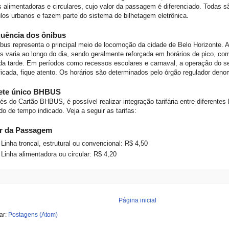
s alimentadoras e circulares, cujo valor da passagem é diferenciado. Todas 
los urbanos e fazem parte do sistema de bilhetagem eletrônica.
uência dos ônibus
bus representa o principal meio de locomoção da cidade de Belo Horizonte. A
s varia ao longo do dia, sendo geralmente reforçada em horários de pico, co
 da tarde. Em períodos como recessos escolares e carnaval, a operação do s
icada, fique atento. Os horários são determinados pelo órgão regulador den
hete único BHBUS
és do Cartão BHBUS, é possível realizar integração tarifária entre diferentes 
do de tempo indicado. Veja a seguir as tarifas:
or da Passagem
Linha troncal, estrutural ou convencional: R$ 4,50
Linha alimentadora ou circular: R$ 4,20
Página inicial
ar:
Postagens (Atom)