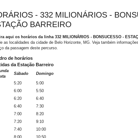
RÁRIOS - 332 MILIONÁRIOS - BON
STAÇÃO BARREIRO
ira aqui os horários da linha 332 MILIONÁRIOS - BONSUCESSO - ES
e as localidades da cidade de Belo Horizonte, MG. Veja também informações 
eço da passagem deste percurso.
ro de horários
tidas da Estação Barreiro
unda
Sábado
Domingo
xta
5:20
5:00
6:00
5:50
6:20
6:40
6:40
7:30
7:00
8:20
7:20
9:10
7:40
10:00
8:00
10:50