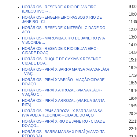
9:00
HORÁRIOS - RESENDE X RIO DE JANEIRO
(EXECUTIVO) - ...
10:0
HORÁRIOS - ENGENHEIRO PASSOS X RIO DE
JANEIRO - CI...
11:0
HORÁRIOS - RESENDE X NITERÓI - CIDADE DO
12:0
AÇO
13:0
HORÁRIOS - MAROMBA X RIO DE JANEIRO (VIA
VISCONDE ...
14:0
HORÁRIOS - RESENDE X RIO DE JANEIRO -
14:5
CIDADE DO AÇ...
HORÁRIOS - DUQUE DE CAXIAS X RESENDE -
15:1
CIDADE DO A...
16:2
HORÁRIOS - PIRAÍ X BARRA MANSA (VIA VARJÃO)
- VIAÇ...
17:2
HORÁRIOS - PIRAÍ X VARJÃO - VIAÇÃO CIDADE
18:3
DO AÇO
HORÁRIOS - PIRAÍ X ARROZAL (VIA VARJÃO) -
19:1
VIAÇÃO C...
19:4
HORÁRIOS - PIRAÍ X ARROZAL (VIA RUA SANTA
RITA) - ...
19:5
HORÁRIOS - P546 ARROZAL X BARRA MANSA
20:2
(VIA VOLTA REDONDA) - CIDADE DO AÇO
21:1
HORÁRIOS - PIRAÍ X RIO DE JANEIRO - CIDADE
DO AÇO...
22:1
HORÁRIOS - BARRA MANSA X PIRAÍ (VIA VOLTA
REDONDA)...
23:1