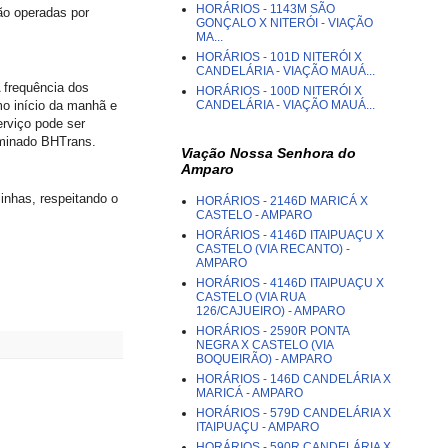
HORÁRIOS - 1143M SÃO
são operadas por
GONÇALO X NITERÓI - VIAÇÃO
MA...
HORÁRIOS - 101D NITERÓI X
CANDELÁRIA - VIAÇÃO MAUÁ...
 frequência dos
HORÁRIOS - 100D NITERÓI X
CANDELÁRIA - VIAÇÃO MAUÁ...
mo início da manhã e
erviço pode ser
ominado BHTrans.
Viação Nossa Senhora do
Amparo
linhas, respeitando o
HORÁRIOS - 2146D MARICÁ X
CASTELO - AMPARO
HORÁRIOS - 4146D ITAIPUAÇU X
CASTELO (VIA RECANTO) -
AMPARO
HORÁRIOS - 4146D ITAIPUAÇU X
CASTELO (VIA RUA
126/CAJUEIRO) - AMPARO
HORÁRIOS - 2590R PONTA
NEGRA X CASTELO (VIA
BOQUEIRÃO) - AMPARO
HORÁRIOS - 146D CANDELÁRIA X
MARICÁ - AMPARO
HORÁRIOS - 579D CANDELÁRIA X
ITAIPUAÇU - AMPARO
HORÁRIOS - 590R CANDELÁRIA X