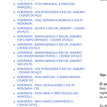
HORÁRIOS - P250 PINHEIRAL X PIRAÍ (VIA
ARROZAL) -...
HORÁRIOS - VOLTA REDONDA X RIO DE JANEIRO
- CIDADE DO AÇO
HORÁRIOS - P542 SERRINHA (ROMA II) X VOLTA
REDONDA...
HORÁRIOS - QUATIS X RIO DE JANEIRO - CIDADE
DO AÇO...
HORÁRIOS - BARRA MANSA X RIO DE JANEIRO
(VIA CAMPO GRANDE) - CIDADE DO AÇO
HORÁRIOS - BARRA MANSA X RIO DE JANEIRO -
CIDADE DO AÇO
HORÁRIOS - BARRA MANSA X RIO DE JANEIRO
(VIA UNIVERSIDADE RURAL) - CIDADE DO AÇO
HORÁRIOS - BARRA MANSA X RIO DE JANEIRO
(VIA VOLTA...
HORÁRIOS - VOLTA REDONDA X RIO DE JANEIRO
- CIDADE DO AÇO
Veja
HORÁRIOS - P546 ARROZAL X BARRA MANSA -
CIDADE DO ...
O si
HORÁRIOS - P501 VISTA ALEGRE X VOLTA
Belo 
REDONDA - CID...
regiõ
HORÁRIOS - P435 PIRAÍ X TRÊS POÇOS (VIA
ARROZAL) -...
da m
HORÁRIOS - MP14 PIRAÍ X SEROPÉDICA -
CIDADE DO AÇ...
As di