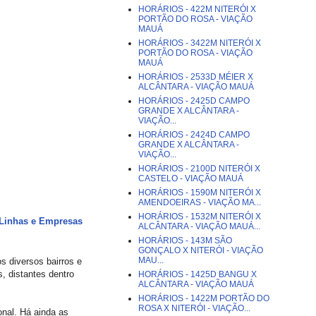
HORÁRIOS - 422M NITERÓI X
PORTÃO DO ROSA - VIAÇÃO
MAUÁ
HORÁRIOS - 3422M NITERÓI X
PORTÃO DO ROSA - VIAÇÃO
MAUÁ
HORÁRIOS - 2533D MÉIER X
ALCÂNTARA - VIAÇÃO MAUÁ
HORÁRIOS - 2425D CAMPO
GRANDE X ALCÂNTARA -
VIAÇÃO...
HORÁRIOS - 2424D CAMPO
GRANDE X ALCÂNTARA -
VIAÇÃO...
HORÁRIOS - 2100D NITERÓI X
CASTELO - VIAÇÃO MAUÁ
HORÁRIOS - 1590M NITERÓI X
AMENDOEIRAS - VIAÇÃO MA...
HORÁRIOS - 1532M NITERÓI X
Linhas e Empresas
ALCÂNTARA - VIAÇÃO MAUÁ...
HORÁRIOS - 143M SÃO
GONÇALO X NITERÓI - VIAÇÃO
MAU...
s diversos bairros e
, distantes dentro
HORÁRIOS - 1425D BANGU X
ALCÂNTARA - VIAÇÃO MAUÁ
HORÁRIOS - 1422M PORTÃO DO
ROSA X NITERÓI - VIAÇÃO...
onal. Há ainda as