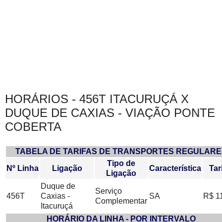
HORÁRIOS - 456T ITACURUÇÁ X
DUQUE DE CAXIAS - VIAÇÃO PONTE
COBERTA
TABELA DE TARIFAS DE TRANSPORTES REGULARE
Tipo de
Nº Linha
Ligação
Característica
Tar
Ligação
Duque de
Serviço
456T
Caxias -
SA
R$ 1
Complementar
Itacuruçá
HORÁRIO DA LINHA - POR INTERVALO