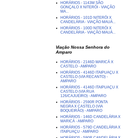
HORÁRIOS - 1143M SÃO
GONÇALO X NITERÓI - VIAÇÃO
MA...
HORÁRIOS - 101D NITERÓI X
CANDELÁRIA - VIAÇÃO MAUÁ...
HORÁRIOS - 100D NITERÓI X
CANDELÁRIA - VIAÇÃO MAUÁ...
Viação Nossa Senhora do
Amparo
HORÁRIOS - 2146D MARICÁ X
CASTELO - AMPARO
HORÁRIOS - 4146D ITAIPUAÇU X
CASTELO (VIA RECANTO) -
AMPARO
HORÁRIOS - 4146D ITAIPUAÇU X
CASTELO (VIA RUA
126/CAJUEIRO) - AMPARO
HORÁRIOS - 2590R PONTA
NEGRA X CASTELO (VIA
BOQUEIRÃO) - AMPARO
HORÁRIOS - 146D CANDELÁRIA X
MARICÁ - AMPARO
HORÁRIOS - 579D CANDELÁRIA X
ITAIPUAÇU - AMPARO
HORÁRIOS - 590R CANDELÁRIA X