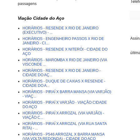
Telef
passagens
Viação Cidade do Aço
HORÁRIOS - RESENDE X RIO DE JANEIRO
(EXECUTIVO) - ...
Assin
HORÁRIOS - ENGENHEIRO PASSOS X RIO DE
JANEIRO - CI...
HORÁRIOS - RESENDE X NITERÓI - CIDADE DO
últim
AÇO
HORÁRIOS - MAROMBA X RIO DE JANEIRO (VIA
VISCONDE ...
HORÁRIOS - RESENDE X RIO DE JANEIRO -
CIDADE DO AÇ...
HORÁRIOS - DUQUE DE CAXIAS X RESENDE -
CIDADE DO A...
HORÁRIOS - PIRAÍ X BARRA MANSA (VIA VARJÃO)
- VIAÇ...
HORÁRIOS - PIRAÍ X VARJÃO - VIAÇÃO CIDADE
DO AÇO
HORÁRIOS - PIRAÍ X ARROZAL (VIA VARJÃO) -
VIAÇÃO C...
HORÁRIOS - PIRAÍ X ARROZAL (VIA RUA SANTA
RITA) - ...
HORÁRIOS - P546 ARROZAL X BARRA MANSA
(VIA VOLTA REDONDA) - CIDADE DO AÇO