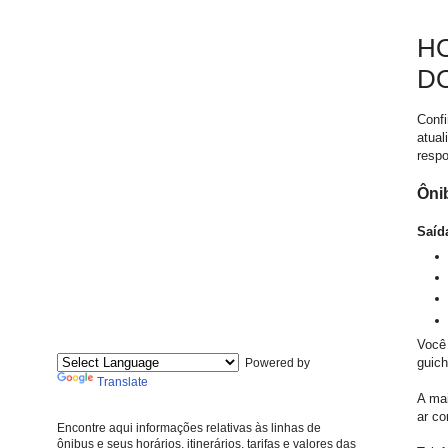
HO
DO
Confi
atual
respo
Ôni
Saíd
Você
guich
Powered by
Translate
A mai
ar c
Encontre aqui informações relativas às linhas de
ônibus e seus horários, itinerários, tarifas e valores das