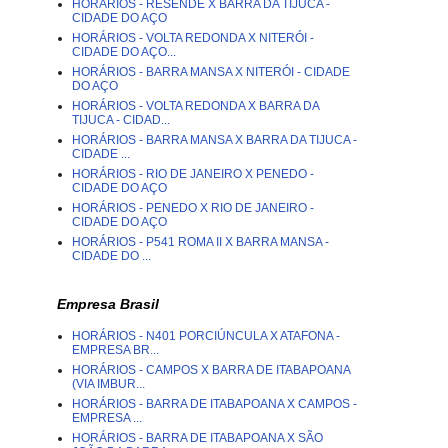
HORÁRIOS - RESENDE X BARRA DA TIJUCA -
CIDADE DO AÇO
HORÁRIOS - VOLTA REDONDA X NITERÓI -
CIDADE DO AÇO...
HORÁRIOS - BARRA MANSA X NITERÓI - CIDADE
DO AÇO
HORÁRIOS - VOLTA REDONDA X BARRA DA
TIJUCA - CIDAD...
HORÁRIOS - BARRA MANSA X BARRA DA TIJUCA -
CIDADE ...
HORÁRIOS - RIO DE JANEIRO X PENEDO -
CIDADE DO AÇO
HORÁRIOS - PENEDO X RIO DE JANEIRO -
CIDADE DO AÇO
HORÁRIOS - P541 ROMA II X BARRA MANSA -
CIDADE DO ...
Empresa Brasil
HORÁRIOS - N401 PORCIÚNCULA X ATAFONA -
EMPRESA BR...
HORÁRIOS - CAMPOS X BARRA DE ITABAPOANA
(VIA IMBUR...
HORÁRIOS - BARRA DE ITABAPOANA X CAMPOS -
EMPRESA ...
HORÁRIOS - BARRA DE ITABAPOANA X SÃO