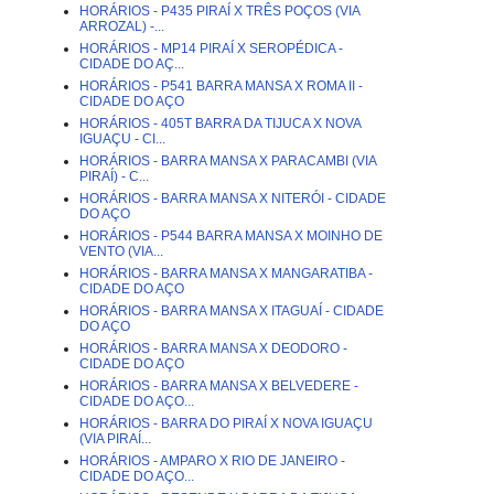
HORÁRIOS - P435 PIRAÍ X TRÊS POÇOS (VIA
ARROZAL) -...
HORÁRIOS - MP14 PIRAÍ X SEROPÉDICA -
CIDADE DO AÇ...
HORÁRIOS - P541 BARRA MANSA X ROMA II -
CIDADE DO AÇO
HORÁRIOS - 405T BARRA DA TIJUCA X NOVA
IGUAÇU - CI...
HORÁRIOS - BARRA MANSA X PARACAMBI (VIA
PIRAÍ) - C...
HORÁRIOS - BARRA MANSA X NITERÓI - CIDADE
DO AÇO
HORÁRIOS - P544 BARRA MANSA X MOINHO DE
VENTO (VIA...
HORÁRIOS - BARRA MANSA X MANGARATIBA -
CIDADE DO AÇO
HORÁRIOS - BARRA MANSA X ITAGUAÍ - CIDADE
DO AÇO
HORÁRIOS - BARRA MANSA X DEODORO -
CIDADE DO AÇO
HORÁRIOS - BARRA MANSA X BELVEDERE -
CIDADE DO AÇO...
HORÁRIOS - BARRA DO PIRAÍ X NOVA IGUAÇU
(VIA PIRAÍ...
HORÁRIOS - AMPARO X RIO DE JANEIRO -
CIDADE DO AÇO...