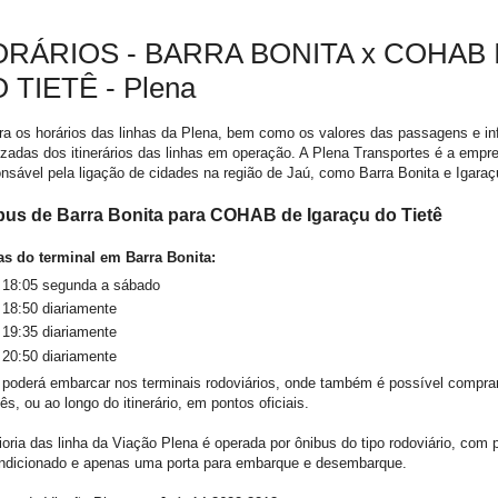
RÁRIOS - BARRA BONITA x COHAB
 TIETÊ - Plena
ra os horários das linhas da Plena, bem como os valores das passagens e i
izadas dos itinerários das linhas em operação. A Plena Transportes é a empr
nsável pela ligação de cidades na região de Jaú, como Barra Bonita e Igaraç
bus de Barra Bonita para COHAB de Igaraçu do Tietê
as do terminal em Barra Bonita:
18:05 segunda a sábado
18:50 diariamente
19:35 diariamente
20:50 diariamente
 poderá embarcar nos terminais rodoviários, onde também é possível compr
ês, ou ao longo do itinerário, em pontos oficiais.
oria das linha da Viação Plena é operada por ônibus do tipo rodoviário, com p
ondicionado e apenas uma porta para embarque e desembarque.