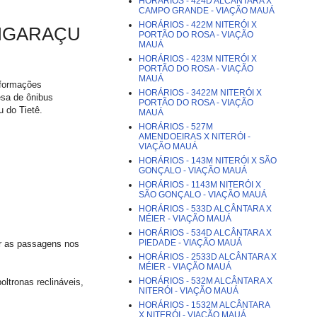
HORÁRIOS - 424D ALCÂNTARA X
CAMPO GRANDE - VIAÇÃO MAUÁ
HORÁRIOS - 422M NITERÓI X
 IGARAÇU
PORTÃO DO ROSA - VIAÇÃO
MAUÁ
HORÁRIOS - 423M NITERÓI X
PORTÃO DO ROSA - VIAÇÃO
MAUÁ
nformações
HORÁRIOS - 3422M NITERÓI X
esa de ônibus
PORTÃO DO ROSA - VIAÇÃO
u do Tietê.
MAUÁ
HORÁRIOS - 527M
AMENDOEIRAS X NITERÓI -
VIAÇÃO MAUÁ
HORÁRIOS - 143M NITERÓI X SÃO
GONÇALO - VIAÇÃO MAUÁ
HORÁRIOS - 1143M NITERÓI X
SÃO GONÇALO - VIAÇÃO MAUÁ
HORÁRIOS - 533D ALCÂNTARA X
MÉIER - VIAÇÃO MAUÁ
HORÁRIOS - 534D ALCÂNTARA X
PIEDADE - VIAÇÃO MAUÁ
ar as passagens nos
HORÁRIOS - 2533D ALCÂNTARA X
MÉIER - VIAÇÃO MAUÁ
HORÁRIOS - 532M ALCÂNTARA X
oltronas reclináveis,
NITERÓI - VIAÇÃO MAUÁ
HORÁRIOS - 1532M ALCÂNTARA
X NITERÓI - VIAÇÃO MAUÁ