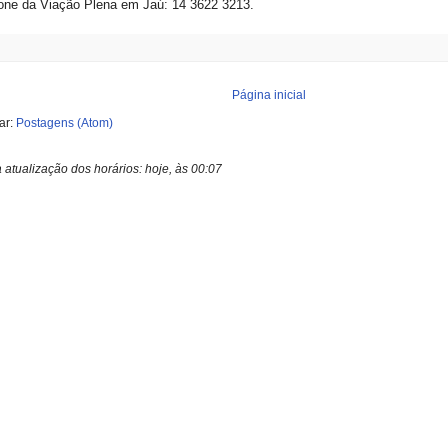
one da Viação Plena em Jaú: 14 3622 3213.
Página inicial
ar:
Postagens (Atom)
a atualização dos horários:
hoje, às 00:07