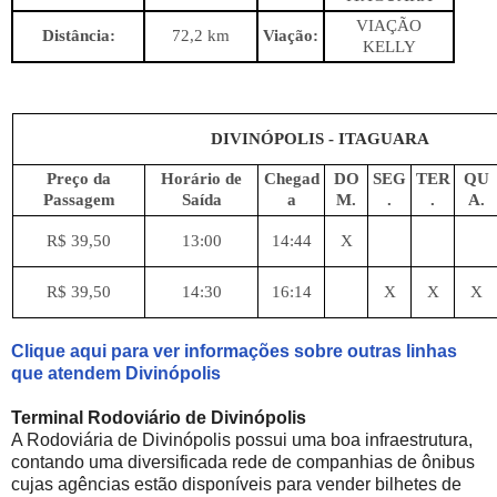
VIAÇÃO
Distância:
72,2 km
Viação:
KELLY
DIVINÓPOLIS - ITAGUARA
Preço da
Horário de
Chegad
DO
SEG
TER
QU
Passagem
Saída
a
M.
.
.
A.
R$ 39,50
13:00
14:44
X
R$ 39,50
14:30
16:14
X
X
X
Clique aqui para ver informações sobre outras linhas
que atendem Divinópolis
Terminal Rodoviário de Divinópolis
A Rodoviária de Divinópolis possui uma boa infraestrutura,
contando uma diversificada rede de companhias de ônibus
cujas agências estão disponíveis para vender bilhetes de