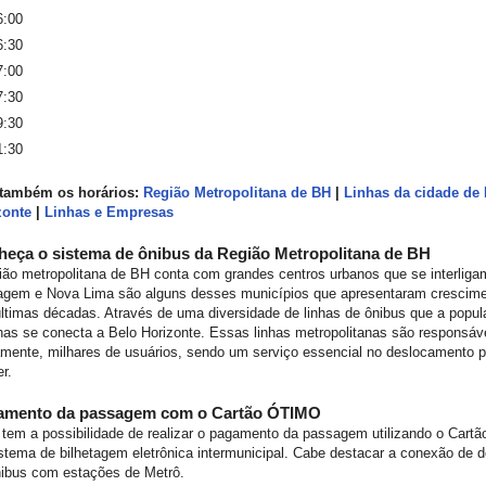
6:00
6:30
7:00
7:30
9:30
1:30
 também os horários:
Região Metropolitana de BH
|
Linhas da cidade de 
zonte
|
Linhas e Empresas
eça o sistema de ônibus da Região Metropolitana de BH
ião metropolitana de BH conta com grandes centros urbanos que se interligam
agem e Nova Lima são alguns desses municípios que apresentaram crescime
ltimas décadas. Através de uma diversidade de linhas de ônibus que a popu
has se conecta a Belo Horizonte. Essas linhas metropolitanas são responsávei
amente, milhares de usuários, sendo um serviço essencial no deslocamento p
er.
amento da passagem com o Cartão ÓTIMO
tem a possibilidade de realizar o pagamento da passagem utilizando o Cart
stema de bilhetagem eletrônica intermunicipal. Cabe destacar a conexão de 
nibus com estações de Metrô.