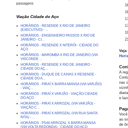
passagens
1
1
Viação Cidade do Aço
1
1
HORÁRIOS - RESENDE X RIO DE JANEIRO
(EXECUTIVO) - ...
1
HORÁRIOS - ENGENHEIRO PASSOS X RIO DE
2
JANEIRO - CI...
HORÁRIOS - RESENDE X NITERÓI - CIDADE DO
AÇO
Veja
HORÁRIOS - MAROMBA X RIO DE JANEIRO (VIA
Hori
VISCONDE ...
HORÁRIOS - RESENDE X RIO DE JANEIRO -
Conh
CIDADE DO AÇ...
A reg
HORÁRIOS - DUQUE DE CAXIAS X RESENDE -
Cont
CIDADE DO A...
nas ú
HORÁRIOS - PIRAÍ X BARRA MANSA (VIA VARJÃO)
vizin
- VIAÇ...
diari
HORÁRIOS - PIRAÍ X VARJÃO - VIAÇÃO CIDADE
DO AÇO
e laz
HORÁRIOS - PIRAÍ X ARROZAL (VIA VARJÃO) -
VIAÇÃO C...
Pag
HORÁRIOS - PIRAÍ X ARROZAL (VIA RUA SANTA
Você 
RITA) - ...
ao si
HORÁRIOS - P546 ARROZAL X BARRA MANSA
de ô
(VIA VOLTA REDONDA) - CIDADE DO AÇO