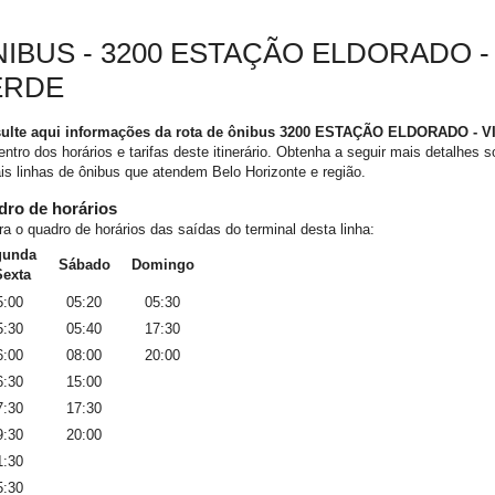
IBUS - 3200 ESTAÇÃO ELDORADO - 
ERDE
ulte aqui informações da rota de ônibus 3200 ESTAÇÃO ELDORADO - 
entro dos horários e tarifas deste itinerário. Obtenha a seguir mais detalhes s
s linhas de ônibus que atendem Belo Horizonte e região.
ro de horários
ra o quadro de horários das saídas do terminal desta linha:
gunda
Sábado
Domingo
Sexta
5:00
05:20
05:30
5:30
05:40
17:30
6:00
08:00
20:00
6:30
15:00
7:30
17:30
9:30
20:00
1:30
5:30