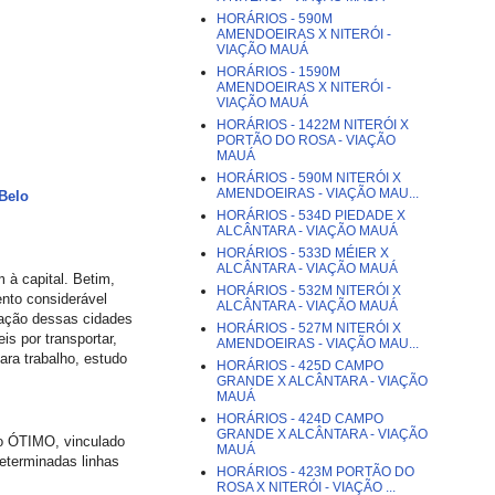
HORÁRIOS - 590M
AMENDOEIRAS X NITERÓI -
VIAÇÃO MAUÁ
HORÁRIOS - 1590M
AMENDOEIRAS X NITERÓI -
VIAÇÃO MAUÁ
HORÁRIOS - 1422M NITERÓI X
PORTÃO DO ROSA - VIAÇÃO
MAUÁ
HORÁRIOS - 590M NITERÓI X
AMENDOEIRAS - VIAÇÃO MAU...
Belo
HORÁRIOS - 534D PIEDADE X
ALCÂNTARA - VIAÇÃO MAUÁ
HORÁRIOS - 533D MÉIER X
ALCÂNTARA - VIAÇÃO MAUÁ
 à capital. Betim,
HORÁRIOS - 532M NITERÓI X
nto considerável
ALCÂNTARA - VIAÇÃO MAUÁ
lação dessas cidades
HORÁRIOS - 527M NITERÓI X
s por transportar,
AMENDOEIRAS - VIAÇÃO MAU...
ara trabalho, estudo
HORÁRIOS - 425D CAMPO
GRANDE X ALCÂNTARA - VIAÇÃO
MAUÁ
HORÁRIOS - 424D CAMPO
GRANDE X ALCÂNTARA - VIAÇÃO
ão ÓTIMO, vinculado
MAUÁ
determinadas linhas
HORÁRIOS - 423M PORTÃO DO
ROSA X NITERÓI - VIAÇÃO ...