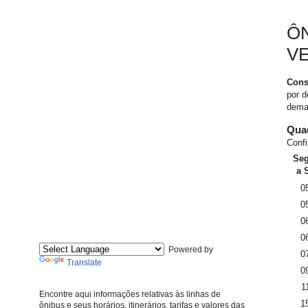
ÔN
V
Cons
por d
demai
Quad
Confi
Se
a 
0
0
0
0
Powered by
0
Translate
0
1
Encontre aqui informações relativas às linhas de
1
ônibus e seus horários, itinerários, tarifas e valores das