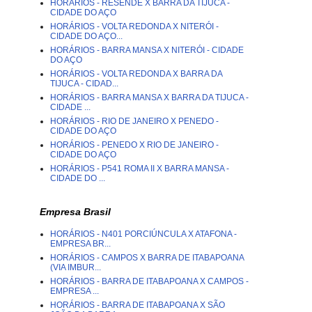
HORÁRIOS - RESENDE X BARRA DA TIJUCA -
CIDADE DO AÇO
HORÁRIOS - VOLTA REDONDA X NITERÓI -
CIDADE DO AÇO...
HORÁRIOS - BARRA MANSA X NITERÓI - CIDADE
DO AÇO
HORÁRIOS - VOLTA REDONDA X BARRA DA
TIJUCA - CIDAD...
HORÁRIOS - BARRA MANSA X BARRA DA TIJUCA -
CIDADE ...
HORÁRIOS - RIO DE JANEIRO X PENEDO -
CIDADE DO AÇO
HORÁRIOS - PENEDO X RIO DE JANEIRO -
CIDADE DO AÇO
HORÁRIOS - P541 ROMA II X BARRA MANSA -
CIDADE DO ...
Empresa Brasil
HORÁRIOS - N401 PORCIÚNCULA X ATAFONA -
EMPRESA BR...
HORÁRIOS - CAMPOS X BARRA DE ITABAPOANA
(VIA IMBUR...
HORÁRIOS - BARRA DE ITABAPOANA X CAMPOS -
EMPRESA ...
HORÁRIOS - BARRA DE ITABAPOANA X SÃO