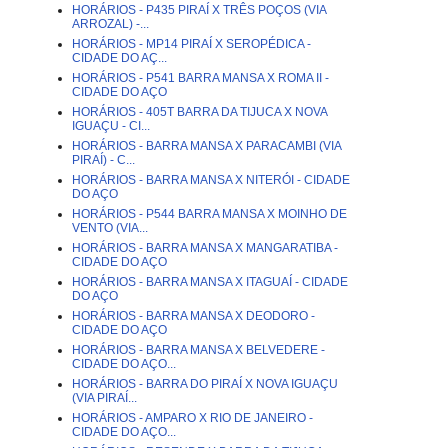
HORÁRIOS - P435 PIRAÍ X TRÊS POÇOS (VIA
ARROZAL) -...
HORÁRIOS - MP14 PIRAÍ X SEROPÉDICA -
CIDADE DO AÇ...
HORÁRIOS - P541 BARRA MANSA X ROMA II -
CIDADE DO AÇO
HORÁRIOS - 405T BARRA DA TIJUCA X NOVA
IGUAÇU - CI...
HORÁRIOS - BARRA MANSA X PARACAMBI (VIA
PIRAÍ) - C...
HORÁRIOS - BARRA MANSA X NITERÓI - CIDADE
DO AÇO
HORÁRIOS - P544 BARRA MANSA X MOINHO DE
VENTO (VIA...
HORÁRIOS - BARRA MANSA X MANGARATIBA -
CIDADE DO AÇO
HORÁRIOS - BARRA MANSA X ITAGUAÍ - CIDADE
DO AÇO
HORÁRIOS - BARRA MANSA X DEODORO -
CIDADE DO AÇO
HORÁRIOS - BARRA MANSA X BELVEDERE -
CIDADE DO AÇO...
HORÁRIOS - BARRA DO PIRAÍ X NOVA IGUAÇU
(VIA PIRAÍ...
HORÁRIOS - AMPARO X RIO DE JANEIRO -
CIDADE DO AÇO...