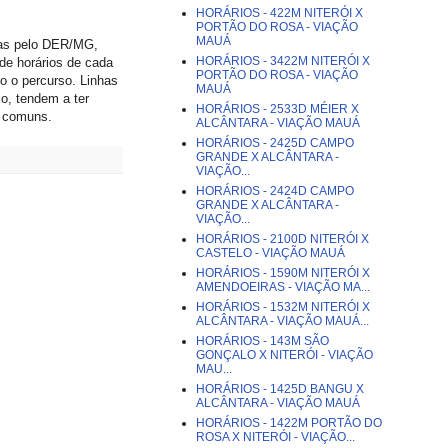
HORÁRIOS - 422M NITERÓI X
PORTÃO DO ROSA - VIAÇÃO
MAUÁ
das pelo DER/MG,
HORÁRIOS - 3422M NITERÓI X
 de horários de cada
PORTÃO DO ROSA - VIAÇÃO
mo o percurso. Linhas
MAUÁ
o, tendem a ter
HORÁRIOS - 2533D MÉIER X
s comuns.
ALCÂNTARA - VIAÇÃO MAUÁ
HORÁRIOS - 2425D CAMPO
GRANDE X ALCÂNTARA -
VIAÇÃO...
HORÁRIOS - 2424D CAMPO
GRANDE X ALCÂNTARA -
VIAÇÃO...
HORÁRIOS - 2100D NITERÓI X
CASTELO - VIAÇÃO MAUÁ
HORÁRIOS - 1590M NITERÓI X
AMENDOEIRAS - VIAÇÃO MA...
HORÁRIOS - 1532M NITERÓI X
ALCÂNTARA - VIAÇÃO MAUÁ...
HORÁRIOS - 143M SÃO
GONÇALO X NITERÓI - VIAÇÃO
MAU...
HORÁRIOS - 1425D BANGU X
ALCÂNTARA - VIAÇÃO MAUÁ
HORÁRIOS - 1422M PORTÃO DO
ROSA X NITERÓI - VIAÇÃO...