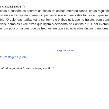
or da passagem
esas e consórcios operam as linhas de ônibus metropolitanas, estas regula
iscaliza o transporte intermunicipal, estabelece o valor das tarifas e o quadro
rário. O valor das tarifas varia conforme o ônibus utilizado no trajeto, bem co
iais, como as executivas que ligam o aeroporto de Confins à BH, por exempl
es um pouco maiores que os trechos em que são utilizados ônibus paradore
Página inicial
ar:
Postagens (Atom)
a atualização dos horários:
hoje, às 00:07