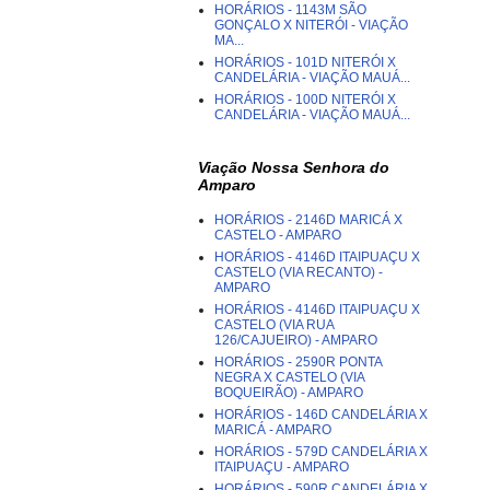
HORÁRIOS - 1143M SÃO
GONÇALO X NITERÓI - VIAÇÃO
MA...
HORÁRIOS - 101D NITERÓI X
CANDELÁRIA - VIAÇÃO MAUÁ...
HORÁRIOS - 100D NITERÓI X
CANDELÁRIA - VIAÇÃO MAUÁ...
Viação Nossa Senhora do
Amparo
HORÁRIOS - 2146D MARICÁ X
CASTELO - AMPARO
HORÁRIOS - 4146D ITAIPUAÇU X
CASTELO (VIA RECANTO) -
AMPARO
HORÁRIOS - 4146D ITAIPUAÇU X
CASTELO (VIA RUA
126/CAJUEIRO) - AMPARO
HORÁRIOS - 2590R PONTA
NEGRA X CASTELO (VIA
BOQUEIRÃO) - AMPARO
HORÁRIOS - 146D CANDELÁRIA X
MARICÁ - AMPARO
HORÁRIOS - 579D CANDELÁRIA X
ITAIPUAÇU - AMPARO
HORÁRIOS - 590R CANDELÁRIA X