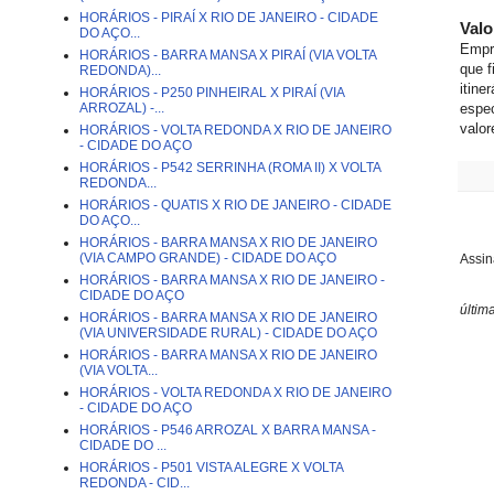
HORÁRIOS - PIRAÍ X RIO DE JANEIRO - CIDADE
Val
DO AÇO...
Empr
HORÁRIOS - BARRA MANSA X PIRAÍ (VIA VOLTA
que f
REDONDA)...
itine
HORÁRIOS - P250 PINHEIRAL X PIRAÍ (VIA
ARROZAL) -...
espec
valor
HORÁRIOS - VOLTA REDONDA X RIO DE JANEIRO
- CIDADE DO AÇO
HORÁRIOS - P542 SERRINHA (ROMA II) X VOLTA
REDONDA...
HORÁRIOS - QUATIS X RIO DE JANEIRO - CIDADE
DO AÇO...
HORÁRIOS - BARRA MANSA X RIO DE JANEIRO
(VIA CAMPO GRANDE) - CIDADE DO AÇO
Assin
HORÁRIOS - BARRA MANSA X RIO DE JANEIRO -
CIDADE DO AÇO
últim
HORÁRIOS - BARRA MANSA X RIO DE JANEIRO
(VIA UNIVERSIDADE RURAL) - CIDADE DO AÇO
HORÁRIOS - BARRA MANSA X RIO DE JANEIRO
(VIA VOLTA...
HORÁRIOS - VOLTA REDONDA X RIO DE JANEIRO
- CIDADE DO AÇO
HORÁRIOS - P546 ARROZAL X BARRA MANSA -
CIDADE DO ...
HORÁRIOS - P501 VISTA ALEGRE X VOLTA
REDONDA - CID...