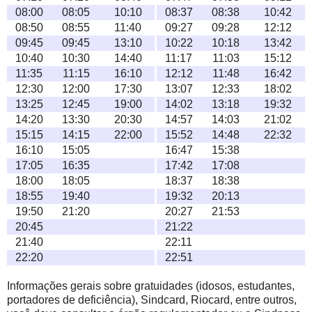
08:00
08:05
10:10
08:37
08:38
10:42
08:50
08:55
11:40
09:27
09:28
12:12
09:45
09:45
13:10
10:22
10:18
13:42
10:40
10:30
14:40
11:17
11:03
15:12
11:35
11:15
16:10
12:12
11:48
16:42
12:30
12:00
17:30
13:07
12:33
18:02
13:25
12:45
19:00
14:02
13:18
19:32
14:20
13:30
20:30
14:57
14:03
21:02
15:15
14:15
22:00
15:52
14:48
22:32
16:10
15:05
16:47
15:38
17:05
16:35
17:42
17:08
18:00
18:05
18:37
18:38
18:55
19:40
19:32
20:13
19:50
21:20
20:27
21:53
20:45
21:22
21:40
22:11
22:20
22:51
Informações gerais sobre gratuidades (idosos, estudantes,
portadores de deficiência), Sindcard, Riocard, entre outros,