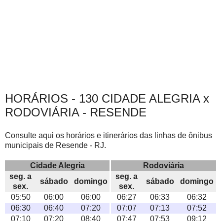
HORÁRIOS - 130 CIDADE ALEGRIA x
RODOVIÁRIA - RESENDE
Consulte aqui os horários e itinerários das linhas de ônibus
municipais de Resende - RJ.
Cidade Alegria
Rodoviária
seg. a
seg. a
sábado
domingo
sábado
domingo
sex.
sex.
05:50
06:00
06:00
06:27
06:33
06:32
06:30
06:40
07:20
07:07
07:13
07:52
07:10
07:20
08:40
07:47
07:53
09:12