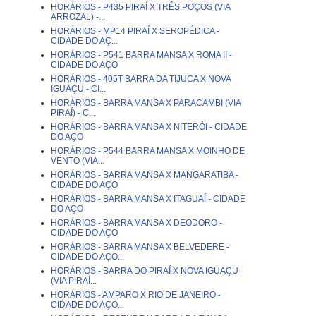
HORÁRIOS - P435 PIRAÍ X TRÊS POÇOS (VIA
ARROZAL) -...
HORÁRIOS - MP14 PIRAÍ X SEROPÉDICA -
CIDADE DO AÇ...
HORÁRIOS - P541 BARRA MANSA X ROMA II -
CIDADE DO AÇO
HORÁRIOS - 405T BARRA DA TIJUCA X NOVA
IGUAÇU - CI...
HORÁRIOS - BARRA MANSA X PARACAMBI (VIA
PIRAÍ) - C...
HORÁRIOS - BARRA MANSA X NITERÓI - CIDADE
DO AÇO
HORÁRIOS - P544 BARRA MANSA X MOINHO DE
VENTO (VIA...
HORÁRIOS - BARRA MANSA X MANGARATIBA -
CIDADE DO AÇO
HORÁRIOS - BARRA MANSA X ITAGUAÍ - CIDADE
DO AÇO
HORÁRIOS - BARRA MANSA X DEODORO -
CIDADE DO AÇO
HORÁRIOS - BARRA MANSA X BELVEDERE -
CIDADE DO AÇO...
HORÁRIOS - BARRA DO PIRAÍ X NOVA IGUAÇU
(VIA PIRAÍ...
HORÁRIOS - AMPARO X RIO DE JANEIRO -
CIDADE DO AÇO...