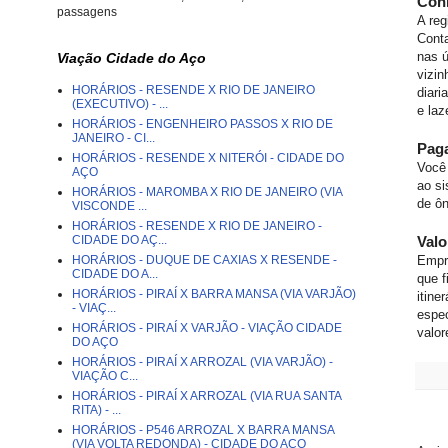
Conh
passagens
A reg
Cont
nas ú
Viação Cidade do Aço
vizin
HORÁRIOS - RESENDE X RIO DE JANEIRO
diari
(EXECUTIVO) - ...
e laz
HORÁRIOS - ENGENHEIRO PASSOS X RIO DE
JANEIRO - CI...
Pag
HORÁRIOS - RESENDE X NITERÓI - CIDADE DO
Você 
AÇO
ao si
HORÁRIOS - MAROMBA X RIO DE JANEIRO (VIA
de ô
VISCONDE ...
HORÁRIOS - RESENDE X RIO DE JANEIRO -
CIDADE DO AÇ...
Val
HORÁRIOS - DUQUE DE CAXIAS X RESENDE -
Empr
CIDADE DO A...
que f
HORÁRIOS - PIRAÍ X BARRA MANSA (VIA VARJÃO)
itine
- VIAÇ...
espec
HORÁRIOS - PIRAÍ X VARJÃO - VIAÇÃO CIDADE
valor
DO AÇO
HORÁRIOS - PIRAÍ X ARROZAL (VIA VARJÃO) -
VIAÇÃO C...
HORÁRIOS - PIRAÍ X ARROZAL (VIA RUA SANTA
RITA) - ...
HORÁRIOS - P546 ARROZAL X BARRA MANSA
(VIA VOLTA REDONDA) - CIDADE DO AÇO