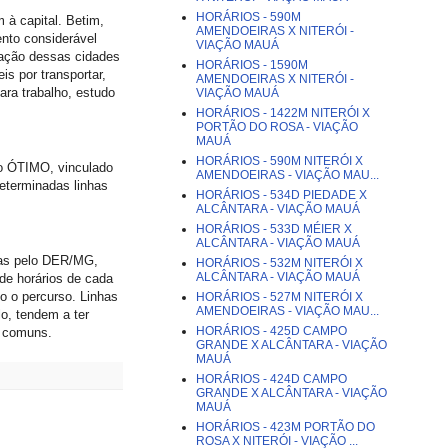
HORÁRIOS - 590M
 à capital. Betim,
AMENDOEIRAS X NITERÓI -
nto considerável
VIAÇÃO MAUÁ
lação dessas cidades
HORÁRIOS - 1590M
s por transportar,
AMENDOEIRAS X NITERÓI -
ara trabalho, estudo
VIAÇÃO MAUÁ
HORÁRIOS - 1422M NITERÓI X
PORTÃO DO ROSA - VIAÇÃO
MAUÁ
HORÁRIOS - 590M NITERÓI X
ão ÓTIMO, vinculado
AMENDOEIRAS - VIAÇÃO MAU...
determinadas linhas
HORÁRIOS - 534D PIEDADE X
ALCÂNTARA - VIAÇÃO MAUÁ
HORÁRIOS - 533D MÉIER X
ALCÂNTARA - VIAÇÃO MAUÁ
das pelo DER/MG,
HORÁRIOS - 532M NITERÓI X
ALCÂNTARA - VIAÇÃO MAUÁ
 de horários de cada
mo o percurso. Linhas
HORÁRIOS - 527M NITERÓI X
AMENDOEIRAS - VIAÇÃO MAU...
o, tendem a ter
HORÁRIOS - 425D CAMPO
s comuns.
GRANDE X ALCÂNTARA - VIAÇÃO
MAUÁ
HORÁRIOS - 424D CAMPO
GRANDE X ALCÂNTARA - VIAÇÃO
MAUÁ
HORÁRIOS - 423M PORTÃO DO
ROSA X NITERÓI - VIAÇÃO ...