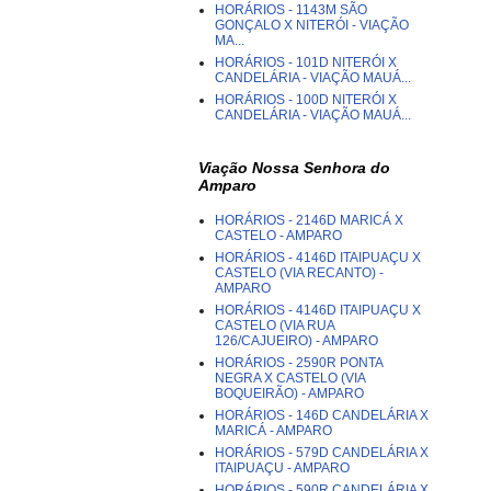
HORÁRIOS - 1143M SÃO
GONÇALO X NITERÓI - VIAÇÃO
MA...
HORÁRIOS - 101D NITERÓI X
CANDELÁRIA - VIAÇÃO MAUÁ...
HORÁRIOS - 100D NITERÓI X
CANDELÁRIA - VIAÇÃO MAUÁ...
Viação Nossa Senhora do
Amparo
HORÁRIOS - 2146D MARICÁ X
CASTELO - AMPARO
HORÁRIOS - 4146D ITAIPUAÇU X
CASTELO (VIA RECANTO) -
AMPARO
HORÁRIOS - 4146D ITAIPUAÇU X
CASTELO (VIA RUA
126/CAJUEIRO) - AMPARO
HORÁRIOS - 2590R PONTA
NEGRA X CASTELO (VIA
BOQUEIRÃO) - AMPARO
HORÁRIOS - 146D CANDELÁRIA X
MARICÁ - AMPARO
HORÁRIOS - 579D CANDELÁRIA X
ITAIPUAÇU - AMPARO
HORÁRIOS - 590R CANDELÁRIA X