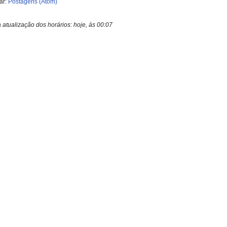
ar:
Postagens (Atom)
a atualização dos horários:
hoje, às 00:07