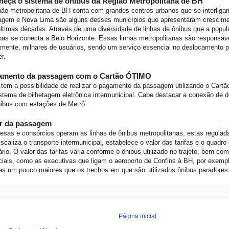
eça o sistema de ônibus da Região Metropolitana de BH
ião metropolitana de BH conta com grandes centros urbanos que se interligam
agem e Nova Lima são alguns desses municípios que apresentaram crescime
ltimas décadas. Através de uma diversidade de linhas de ônibus que a popu
has se conecta a Belo Horizonte. Essas linhas metropolitanas são responsávei
amente, milhares de usuários, sendo um serviço essencial no deslocamento p
er.
amento da passagem com o Cartão ÓTIMO
tem a possibilidade de realizar o pagamento da passagem utilizando o Cart
stema de bilhetagem eletrônica intermunicipal. Cabe destacar a conexão de 
nibus com estações de Metrô.
or da passagem
esas e consórcios operam as linhas de ônibus metropolitanas, estas regula
iscaliza o transporte intermunicipal, estabelece o valor das tarifas e o quadro
rário. O valor das tarifas varia conforme o ônibus utilizado no trajeto, bem co
iais, como as executivas que ligam o aeroporto de Confins à BH, por exempl
es um pouco maiores que os trechos em que são utilizados ônibus paradore
Página inicial