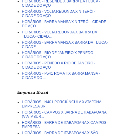
HORÁRIOS - RESENDE X BARRA DA TIJUCA -
CIDADE DO AÇO
HORÁRIOS - VOLTA REDONDA X NITERÓI -
CIDADE DO AÇO...
HORÁRIOS - BARRA MANSA X NITERÓI - CIDADE
DO AÇO
HORÁRIOS - VOLTA REDONDA X BARRA DA
TIJUCA - CIDAD...
HORÁRIOS - BARRA MANSA X BARRA DA TIJUCA -
CIDADE ...
HORÁRIOS - RIO DE JANEIRO X PENEDO -
CIDADE DO AÇO
HORÁRIOS - PENEDO X RIO DE JANEIRO -
CIDADE DO AÇO
HORÁRIOS - P541 ROMA II X BARRA MANSA -
CIDADE DO ...
Empresa Brasil
HORÁRIOS - N401 PORCIÚNCULA X ATAFONA -
EMPRESA BR...
HORÁRIOS - CAMPOS X BARRA DE ITABAPOANA
(VIA IMBUR...
HORÁRIOS - BARRA DE ITABAPOANA X CAMPOS -
EMPRESA ...
HORÁRIOS - BARRA DE ITABAPOANA X SÃO