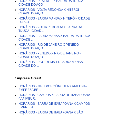
HORÁRIOS - RESENDE X BARRA DA TIJUCA -
CIDADE DO AÇO
HORÁRIOS - VOLTA REDONDA X NITERÓI -
CIDADE DO AÇO...
HORÁRIOS - BARRA MANSA X NITERÓI - CIDADE
DO AÇO
HORÁRIOS - VOLTA REDONDA X BARRA DA
TIJUCA - CIDAD...
HORÁRIOS - BARRA MANSA X BARRA DA TIJUCA -
CIDADE ...
HORÁRIOS - RIO DE JANEIRO X PENEDO -
CIDADE DO AÇO
HORÁRIOS - PENEDO X RIO DE JANEIRO -
CIDADE DO AÇO
HORÁRIOS - P541 ROMA II X BARRA MANSA -
CIDADE DO ...
Empresa Brasil
HORÁRIOS - N401 PORCIÚNCULA X ATAFONA -
EMPRESA BR...
HORÁRIOS - CAMPOS X BARRA DE ITABAPOANA
(VIA IMBUR...
HORÁRIOS - BARRA DE ITABAPOANA X CAMPOS -
EMPRESA ...
HORÁRIOS - BARRA DE ITABAPOANA X SÃO