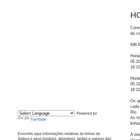
HO
Consu
da ci
696 
Horár
05:10
18:10
Horár
05:10
18:10
Os qu
cada 
Rio.
Powered by
As li
Translate
linha
Encontre aqui informações relativas às linhas de
A int
ônibus e seus horários, itinerários, tarifas e valores das