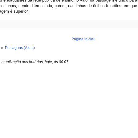
s e estudantes da rede pública de ensino. O valor da passagem é único para 
ncionais, sendo diferenciada, porém, nas linhas de ônibus frescões, em que 
gem é superior.
Página inicial
ar:
Postagens (Atom)
a atualização dos horários:
hoje, às 00:07