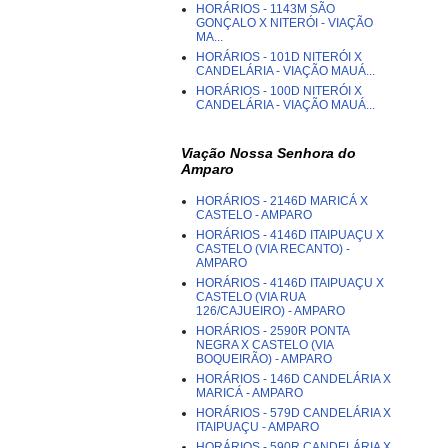
HORÁRIOS - 1143M SÃO
GONÇALO X NITERÓI - VIAÇÃO
MA...
HORÁRIOS - 101D NITERÓI X
CANDELÁRIA - VIAÇÃO MAUÁ...
HORÁRIOS - 100D NITERÓI X
CANDELÁRIA - VIAÇÃO MAUÁ...
Viação Nossa Senhora do
Amparo
HORÁRIOS - 2146D MARICÁ X
CASTELO - AMPARO
HORÁRIOS - 4146D ITAIPUAÇU X
CASTELO (VIA RECANTO) -
AMPARO
HORÁRIOS - 4146D ITAIPUAÇU X
CASTELO (VIA RUA
126/CAJUEIRO) - AMPARO
HORÁRIOS - 2590R PONTA
NEGRA X CASTELO (VIA
BOQUEIRÃO) - AMPARO
HORÁRIOS - 146D CANDELÁRIA X
MARICÁ - AMPARO
HORÁRIOS - 579D CANDELÁRIA X
ITAIPUAÇU - AMPARO
HORÁRIOS - 590R CANDELÁRIA X