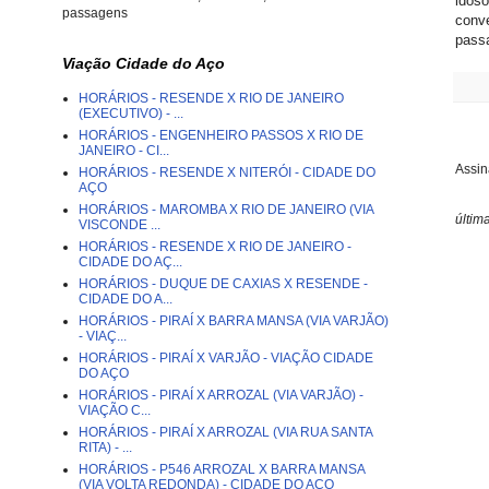
idoso
passagens
conve
passa
Viação Cidade do Aço
HORÁRIOS - RESENDE X RIO DE JANEIRO
(EXECUTIVO) - ...
HORÁRIOS - ENGENHEIRO PASSOS X RIO DE
JANEIRO - CI...
Assin
HORÁRIOS - RESENDE X NITERÓI - CIDADE DO
AÇO
HORÁRIOS - MAROMBA X RIO DE JANEIRO (VIA
últim
VISCONDE ...
HORÁRIOS - RESENDE X RIO DE JANEIRO -
CIDADE DO AÇ...
HORÁRIOS - DUQUE DE CAXIAS X RESENDE -
CIDADE DO A...
HORÁRIOS - PIRAÍ X BARRA MANSA (VIA VARJÃO)
- VIAÇ...
HORÁRIOS - PIRAÍ X VARJÃO - VIAÇÃO CIDADE
DO AÇO
HORÁRIOS - PIRAÍ X ARROZAL (VIA VARJÃO) -
VIAÇÃO C...
HORÁRIOS - PIRAÍ X ARROZAL (VIA RUA SANTA
RITA) - ...
HORÁRIOS - P546 ARROZAL X BARRA MANSA
(VIA VOLTA REDONDA) - CIDADE DO AÇO