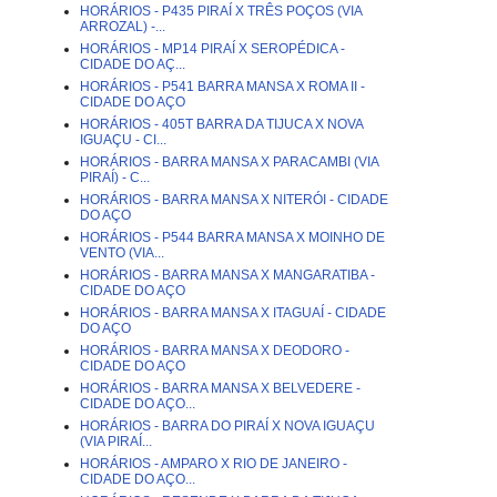
HORÁRIOS - P435 PIRAÍ X TRÊS POÇOS (VIA
ARROZAL) -...
HORÁRIOS - MP14 PIRAÍ X SEROPÉDICA -
CIDADE DO AÇ...
HORÁRIOS - P541 BARRA MANSA X ROMA II -
CIDADE DO AÇO
HORÁRIOS - 405T BARRA DA TIJUCA X NOVA
IGUAÇU - CI...
HORÁRIOS - BARRA MANSA X PARACAMBI (VIA
PIRAÍ) - C...
HORÁRIOS - BARRA MANSA X NITERÓI - CIDADE
DO AÇO
HORÁRIOS - P544 BARRA MANSA X MOINHO DE
VENTO (VIA...
HORÁRIOS - BARRA MANSA X MANGARATIBA -
CIDADE DO AÇO
HORÁRIOS - BARRA MANSA X ITAGUAÍ - CIDADE
DO AÇO
HORÁRIOS - BARRA MANSA X DEODORO -
CIDADE DO AÇO
HORÁRIOS - BARRA MANSA X BELVEDERE -
CIDADE DO AÇO...
HORÁRIOS - BARRA DO PIRAÍ X NOVA IGUAÇU
(VIA PIRAÍ...
HORÁRIOS - AMPARO X RIO DE JANEIRO -
CIDADE DO AÇO...