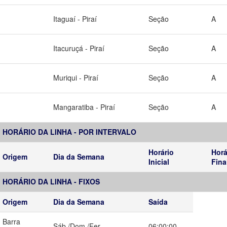
Itaguaí - Piraí
Seção
A
Itacuruçá - Piraí
Seção
A
Muriqui - Piraí
Seção
A
Mangaratiba - Piraí
Seção
A
HORÁRIO DA LINHA - POR INTERVALO
Horário
Horá
Origem
Dia da Semana
Inicial
Fina
HORÁRIO DA LINHA - FIXOS
Origem
Dia da Semana
Saída
Barra
Sáb./Dom./Fer.
06:00:00