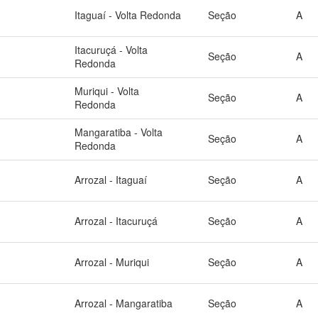
Itaguaí - Volta Redonda
Seção
A
Itacuruçá - Volta
Seção
A
Redonda
Muriqui - Volta
Seção
A
Redonda
Mangaratiba - Volta
Seção
A
Redonda
Arrozal - Itaguaí
Seção
A
Arrozal - Itacuruçá
Seção
A
Arrozal - Muriqui
Seção
A
Arrozal - Mangaratiba
Seção
A