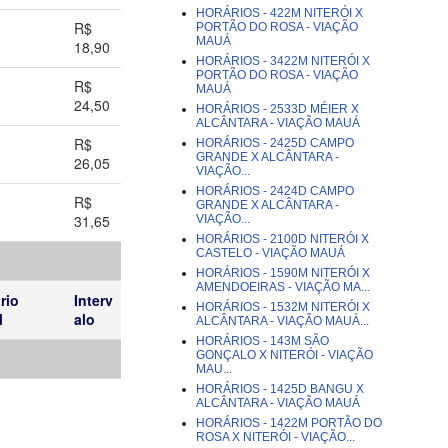
HORÁRIOS - 422M NITERÓI X
R$
PORTÃO DO ROSA - VIAÇÃO
MAUÁ
18,90
HORÁRIOS - 3422M NITERÓI X
PORTÃO DO ROSA - VIAÇÃO
R$
MAUÁ
24,50
HORÁRIOS - 2533D MÉIER X
ALCÂNTARA - VIAÇÃO MAUÁ
R$
HORÁRIOS - 2425D CAMPO
GRANDE X ALCÂNTARA -
26,05
VIAÇÃO...
HORÁRIOS - 2424D CAMPO
R$
GRANDE X ALCÂNTARA -
31,65
VIAÇÃO...
HORÁRIOS - 2100D NITERÓI X
CASTELO - VIAÇÃO MAUÁ
HORÁRIOS - 1590M NITERÓI X
AMENDOEIRAS - VIAÇÃO MA...
rio
Interv
HORÁRIOS - 1532M NITERÓI X
l
alo
ALCÂNTARA - VIAÇÃO MAUÁ...
HORÁRIOS - 143M SÃO
GONÇALO X NITERÓI - VIAÇÃO
MAU...
HORÁRIOS - 1425D BANGU X
ALCÂNTARA - VIAÇÃO MAUÁ
HORÁRIOS - 1422M PORTÃO DO
ROSA X NITERÓI - VIAÇÃO...