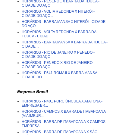
HORÁRIOS - RESENDE X BARRA DA TIJUCA -
CIDADE DO AÇO
HORÁRIOS - VOLTA REDONDA X NITERÓI -
CIDADE DO AÇO...
HORÁRIOS - BARRA MANSA X NITERÓI - CIDADE
DO AÇO
HORÁRIOS - VOLTA REDONDA X BARRA DA
TIJUCA - CIDAD...
HORÁRIOS - BARRA MANSA X BARRA DA TIJUCA -
CIDADE ...
HORÁRIOS - RIO DE JANEIRO X PENEDO -
CIDADE DO AÇO
HORÁRIOS - PENEDO X RIO DE JANEIRO -
CIDADE DO AÇO
HORÁRIOS - P541 ROMA II X BARRA MANSA -
CIDADE DO ...
Empresa Brasil
HORÁRIOS - N401 PORCIÚNCULA X ATAFONA -
EMPRESA BR...
HORÁRIOS - CAMPOS X BARRA DE ITABAPOANA
(VIA IMBUR...
HORÁRIOS - BARRA DE ITABAPOANA X CAMPOS -
EMPRESA ...
HORÁRIOS - BARRA DE ITABAPOANA X SÃO