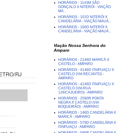
HORÁRIOS - 1143M SÃO
GONÇALO X NITERÓI - VIAÇÃO
MA...
HORÁRIOS - 101D NITERÓI X
CANDELÁRIA - VIAÇÃO MAUÁ...
HORÁRIOS - 100D NITERÓI X
CANDELÁRIA - VIAÇÃO MAUÁ...
Viação Nossa Senhora do
Amparo
HORÁRIOS - 2146D MARICÁ X
CASTELO - AMPARO
HORÁRIOS - 4146D ITAIPUAÇU X
ETRO/RJ
CASTELO (VIA RECANTO) -
AMPARO
HORÁRIOS - 4146D ITAIPUAÇU X
CASTELO (VIA RUA
126/CAJUEIRO) - AMPARO
HORÁRIOS - 2590R PONTA
NEGRA X CASTELO (VIA
BOQUEIRÃO) - AMPARO
HORÁRIOS - 146D CANDELÁRIA X
MARICÁ - AMPARO
HORÁRIOS - 579D CANDELÁRIA X
ITAIPUAÇU - AMPARO
HORÁRIOS - 590R CANDELÁRIA X