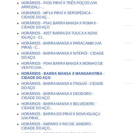
HORÁRIOS - P435 PIRAÍ X TRÊS POÇOS (VIA
ARROZAL) -...
HORÁRIOS - MP14 PIRAÍ X SEROPÉDICA -
CIDADE DO AÇ...
HORÁRIOS - P541 BARRA MANSA X ROMA II -
CIDADE DO AÇO
HORÁRIOS - 405T BARRA DA TIJUCA X NOVA
IGUAÇU - CI...
HORÁRIOS - BARRA MANSA X PARACAMBI (VIA
PIRAÍ) - C...
HORÁRIOS - BARRA MANSA X NITERÓI - CIDADE
DO AÇO
HORÁRIOS - P544 BARRA MANSA X MOINHO DE
VENTO (VIA...
HORÁRIOS - BARRA MANSA X MANGARATIBA -
CIDADE DO AÇO
HORÁRIOS - BARRA MANSA X ITAGUAÍ - CIDADE
DO AÇO
HORÁRIOS - BARRA MANSA X DEODORO -
CIDADE DO AÇO
HORÁRIOS - BARRA MANSA X BELVEDERE -
CIDADE DO AÇO...
HORÁRIOS - BARRA DO PIRAÍ X NOVA IGUAÇU
(VIA PIRAÍ...
HORÁRIOS - AMPARO X RIO DE JANEIRO -
CIDADE DO AÇO...