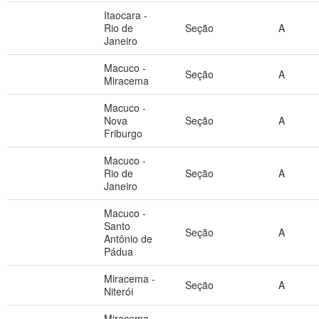
Itaocara -
Rio de
Seção
A
Janeiro
Macuco -
Seção
A
Miracema
Macuco -
Nova
Seção
A
Friburgo
Macuco -
Rio de
Seção
A
Janeiro
Macuco -
Santo
Seção
A
Antônio de
Pádua
Miracema -
Seção
A
Niterói
Miracema -