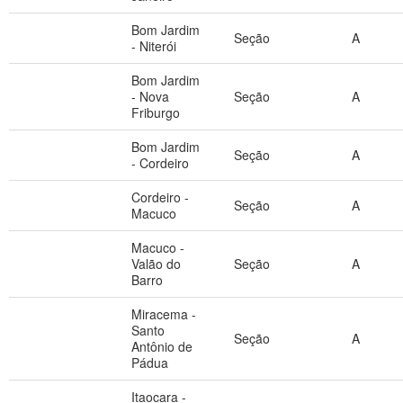
Bom Jardim
Seção
A
- Niterói
Bom Jardim
- Nova
Seção
A
Friburgo
Bom Jardim
Seção
A
- Cordeiro
Cordeiro -
Seção
A
Macuco
Macuco -
Valão do
Seção
A
Barro
Miracema -
Santo
Seção
A
Antônio de
Pádua
Itaocara -