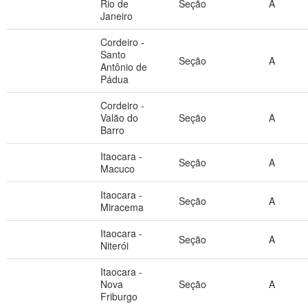
Rio de
Seção
A
Janeiro
Cordeiro -
Santo
Seção
A
Antônio de
Pádua
Cordeiro -
Valão do
Seção
A
Barro
Itaocara -
Seção
A
Macuco
Itaocara -
Seção
A
Miracema
Itaocara -
Seção
A
Niterói
Itaocara -
Nova
Seção
A
Friburgo