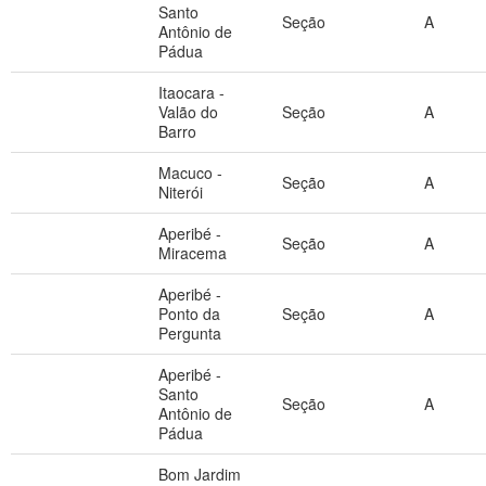
Santo
Seção
A
Antônio de
Pádua
Itaocara -
Valão do
Seção
A
Barro
Macuco -
Seção
A
Niterói
Aperibé -
Seção
A
Miracema
Aperibé -
Ponto da
Seção
A
Pergunta
Aperibé -
Santo
Seção
A
Antônio de
Pádua
Bom Jardim