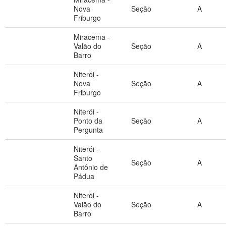
Nova
Seção
A
Friburgo
Miracema -
Valão do
Seção
A
Barro
Niterói -
Nova
Seção
A
Friburgo
Niterói -
Ponto da
Seção
A
Pergunta
Niterói -
Santo
Seção
A
Antônio de
Pádua
Niterói -
Valão do
Seção
A
Barro