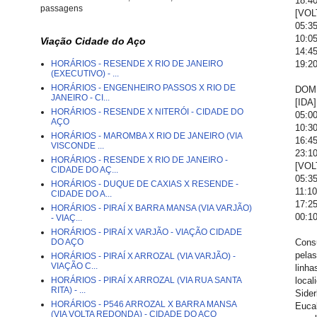
18:40
passagens
[VOL
05:35
10:05
Viação Cidade do Aço
14:45
HORÁRIOS - RESENDE X RIO DE JANEIRO
19:20
(EXECUTIVO) - ...
HORÁRIOS - ENGENHEIRO PASSOS X RIO DE
DOM
JANEIRO - CI...
[IDA
HORÁRIOS - RESENDE X NITERÓI - CIDADE DO
05:00
AÇO
10:30
HORÁRIOS - MAROMBA X RIO DE JANEIRO (VIA
16:45
VISCONDE ...
23:1
HORÁRIOS - RESENDE X RIO DE JANEIRO -
[VOL
CIDADE DO AÇ...
05:35
HORÁRIOS - DUQUE DE CAXIAS X RESENDE -
11:10
CIDADE DO A...
17:25
HORÁRIOS - PIRAÍ X BARRA MANSA (VIA VARJÃO)
00:1
- VIAÇ...
HORÁRIOS - PIRAÍ X VARJÃO - VIAÇÃO CIDADE
DO AÇO
Consu
pelas
HORÁRIOS - PIRAÍ X ARROZAL (VIA VARJÃO) -
VIAÇÃO C...
linha
HORÁRIOS - PIRAÍ X ARROZAL (VIA RUA SANTA
local
RITA) - ...
Sider
HORÁRIOS - P546 ARROZAL X BARRA MANSA
Eucal
(VIA VOLTA REDONDA) - CIDADE DO AÇO