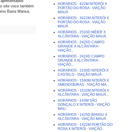
i apresentados
HORÁRIOS - 422M NITERÓI X
so site voce também
PORTÃO DO ROSA - VIAÇÃO
 como Barra Mansa,
MAUÁ
HORÁRIOS - 3422M NITERÓI X
PORTÃO DO ROSA - VIAÇÃO
MAUÁ
HORÁRIOS - 2533D MÉIER X
ALCÂNTARA - VIAÇÃO MAUÁ
HORÁRIOS - 2425D CAMPO
GRANDE X ALCÂNTARA -
VIAÇÃO...
HORÁRIOS - 2424D CAMPO
GRANDE X ALCÂNTARA -
VIAÇÃO...
HORÁRIOS - 2100D NITERÓI X
CASTELO - VIAÇÃO MAUÁ
HORÁRIOS - 1590M NITERÓI X
AMENDOEIRAS - VIAÇÃO MA...
HORÁRIOS - 1532M NITERÓI X
ALCÂNTARA - VIAÇÃO MAUÁ...
HORÁRIOS - 143M SÃO
GONÇALO X NITERÓI - VIAÇÃO
MAU...
HORÁRIOS - 1425D BANGU X
ALCÂNTARA - VIAÇÃO MAUÁ
HORÁRIOS - 1422M PORTÃO DO
ROSA X NITERÓI - VIAÇÃO...