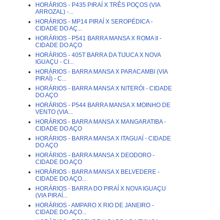
HORÁRIOS - P435 PIRAÍ X TRÊS POÇOS (VIA
ARROZAL) -...
HORÁRIOS - MP14 PIRAÍ X SEROPÉDICA -
CIDADE DO AÇ...
HORÁRIOS - P541 BARRA MANSA X ROMA II -
CIDADE DO AÇO
HORÁRIOS - 405T BARRA DA TIJUCA X NOVA
IGUAÇU - CI...
HORÁRIOS - BARRA MANSA X PARACAMBI (VIA
PIRAÍ) - C...
HORÁRIOS - BARRA MANSA X NITERÓI - CIDADE
DO AÇO
HORÁRIOS - P544 BARRA MANSA X MOINHO DE
VENTO (VIA...
HORÁRIOS - BARRA MANSA X MANGARATIBA -
CIDADE DO AÇO
HORÁRIOS - BARRA MANSA X ITAGUAÍ - CIDADE
DO AÇO
HORÁRIOS - BARRA MANSA X DEODORO -
CIDADE DO AÇO
HORÁRIOS - BARRA MANSA X BELVEDERE -
CIDADE DO AÇO...
HORÁRIOS - BARRA DO PIRAÍ X NOVA IGUAÇU
(VIA PIRAÍ...
HORÁRIOS - AMPARO X RIO DE JANEIRO -
CIDADE DO AÇO...