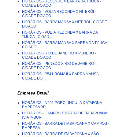
HORÁRIOS - RESENDE X BARRA DA TIJUCA -
CIDADE DO AÇO
HORÁRIOS - VOLTA REDONDA X NITERÓI -
CIDADE DO AÇO...
HORÁRIOS - BARRA MANSA X NITERÓI - CIDADE
DO AÇO
HORÁRIOS - VOLTA REDONDA X BARRA DA
TIJUCA - CIDAD...
HORÁRIOS - BARRA MANSA X BARRA DA TIJUCA -
CIDADE ...
HORÁRIOS - RIO DE JANEIRO X PENEDO -
CIDADE DO AÇO
HORÁRIOS - PENEDO X RIO DE JANEIRO -
CIDADE DO AÇO
HORÁRIOS - P541 ROMA II X BARRA MANSA -
CIDADE DO ...
Empresa Brasil
HORÁRIOS - N401 PORCIÚNCULA X ATAFONA -
EMPRESA BR...
HORÁRIOS - CAMPOS X BARRA DE ITABAPOANA
(VIA IMBUR...
HORÁRIOS - BARRA DE ITABAPOANA X CAMPOS -
EMPRESA ...
HORÁRIOS - BARRA DE ITABAPOANA X SÃO