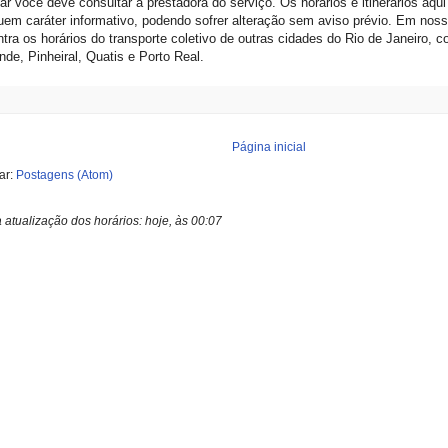
ar você deve consultar a prestadora do serviço. Os horários e itinerários aqu
em caráter informativo, podendo sofrer alteração sem aviso prévio. Em nos
tra os horários do transporte coletivo de outras cidades do Rio de Janeiro,
de, Pinheiral, Quatis e Porto Real.
Página inicial
ar:
Postagens (Atom)
a atualização dos horários:
hoje, às 00:07