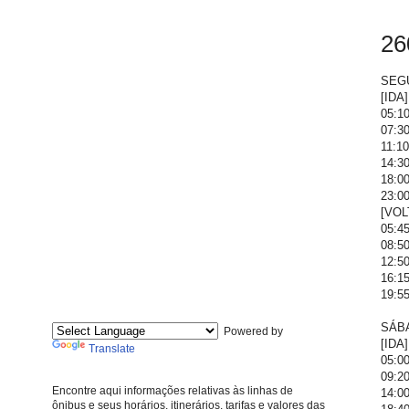
26
SEG
[IDA
05:10
07:30
11:10
14:30
18:00
23:0
[VOL
05:45
08:50
12:50
16:15
19:55
SÁB
Powered by
[IDA
Translate
05:00
09:20
Encontre aqui informações relativas às linhas de
14:00
ônibus e seus horários, itinerários, tarifas e valores das