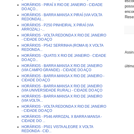
escol
HORÁRIOS - PIRAÍ X RIO DE JANEIRO - CIDADE
possu
DO AÇO...
encon
HORÁRIOS - BARRA MANSA X PIRAÍ (VIA VOLTA
Resen
REDONDA)...
HORÁRIOS - P250 PINHEIRAL X PIRAÍ (VIA
ARROZAL) -...
HORÁRIOS - VOLTA REDONDA X RIO DE JANEIRO
- CIDADE DO AÇO
HORÁRIOS - P542 SERRINHA (ROMA II) X VOLTA
REDONDA...
Assin
HORÁRIOS - QUATIS X RIO DE JANEIRO - CIDADE
DO AÇO...
HORÁRIOS - BARRA MANSA X RIO DE JANEIRO
últim
(VIA CAMPO GRANDE) - CIDADE DO AÇO
HORÁRIOS - BARRA MANSA X RIO DE JANEIRO -
CIDADE DO AÇO
HORÁRIOS - BARRA MANSA X RIO DE JANEIRO
(VIA UNIVERSIDADE RURAL) - CIDADE DO AÇO
HORÁRIOS - BARRA MANSA X RIO DE JANEIRO
(VIA VOLTA...
HORÁRIOS - VOLTA REDONDA X RIO DE JANEIRO
- CIDADE DO AÇO
HORÁRIOS - P546 ARROZAL X BARRA MANSA -
CIDADE DO ...
HORÁRIOS - P501 VISTA ALEGRE X VOLTA
REDONDA - CID...