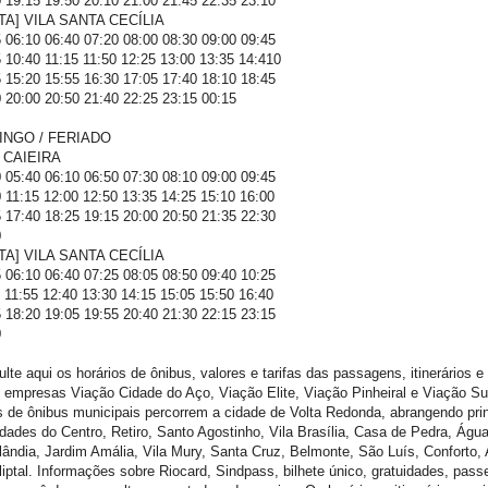
 19:15 19:50 20:10 21:00 21:45 22:35 23:10
TA] VILA SANTA CECÍLIA
 06:10 06:40 07:20 08:00 08:30 09:00 09:45
 10:40 11:15 11:50 12:25 13:00 13:35 14:410
 15:20 15:55 16:30 17:05 17:40 18:10 18:45
 20:00 20:50 21:40 22:25 23:15 00:15
INGO / FERIADO
] CAIEIRA
 05:40 06:10 06:50 07:30 08:10 09:00 09:45
 11:15 12:00 12:50 13:35 14:25 15:10 16:00
 17:40 18:25 19:15 20:00 20:50 21:35 22:30
0
TA] VILA SANTA CECÍLIA
 06:10 06:40 07:25 08:05 08:50 09:40 10:25
 11:55 12:40 13:30 14:15 15:05 15:50 16:40
 18:20 19:05 19:55 20:40 21:30 22:15 23:15
0
lte aqui os horários de ônibus, valores e tarifas das passagens, itinerários e
 empresas Viação Cidade do Aço, Viação Elite, Viação Pinheiral e Viação S
s de ônibus municipais percorrem a cidade de Volta Redonda, abrangendo pri
idades do Centro, Retiro, Santo Agostinho, Vila Brasília, Casa de Pedra, Águ
lândia, Jardim Amália, Vila Mury, Santa Cruz, Belmonte, São Luís, Conforto, 
iptal. Informações sobre Riocard, Sindpass, bilhete único, gratuidades, passe