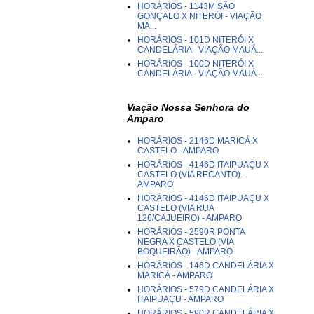
HORÁRIOS - 1143M SÃO
GONÇALO X NITERÓI - VIAÇÃO
MA...
HORÁRIOS - 101D NITERÓI X
CANDELÁRIA - VIAÇÃO MAUÁ...
HORÁRIOS - 100D NITERÓI X
CANDELÁRIA - VIAÇÃO MAUÁ...
Viação Nossa Senhora do
Amparo
HORÁRIOS - 2146D MARICÁ X
CASTELO - AMPARO
HORÁRIOS - 4146D ITAIPUAÇU X
CASTELO (VIA RECANTO) -
AMPARO
HORÁRIOS - 4146D ITAIPUAÇU X
CASTELO (VIA RUA
126/CAJUEIRO) - AMPARO
HORÁRIOS - 2590R PONTA
NEGRA X CASTELO (VIA
BOQUEIRÃO) - AMPARO
HORÁRIOS - 146D CANDELÁRIA X
MARICÁ - AMPARO
HORÁRIOS - 579D CANDELÁRIA X
ITAIPUAÇU - AMPARO
HORÁRIOS - 590R CANDELÁRIA X