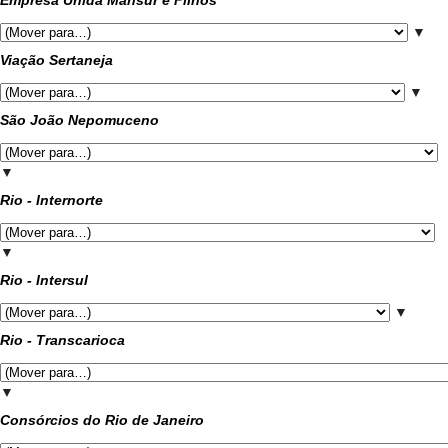
Empresa Unida Mansur e Filhos
▼
Viação Sertaneja
▼
São João Nepomuceno
▼
Rio - Internorte
▼
Rio - Intersul
▼
Rio - Transcarioca
▼
Consórcios do Rio de Janeiro