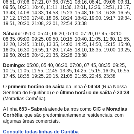
06:51, 07:06, 07:21, 07:36, 07:51, 08:16, 08:41, 09:06, 09:31,
09:56, 10:21, 10:46, 11:11, 11:36, 12:01, 12:26, 12:51, 13:17,
13:43, 14:08, 14:33, 14:58, 15:23, 15:48, 16:13, 16:38, 16:55,
17:12, 17:30, 17:48, 18:06, 18:24, 18:42, 19:00, 19:17, 19:34,
19:51, 20:20, 21:08, 22:01, 22:54, 23:38
Sábado:
05:00, 05:40, 06:20, 07:00, 07:20, 07:45, 08:10,
08:35, 09:00, 09:25, 09:50, 10:15, 10:40, 11:05, 11:30, 11:55,
12:20, 12:45, 13:10, 13:35, 14:00, 14:25, 14:50, 15:15, 15:40,
16:05, 16:30, 16:55, 17:20, 17:45, 18:10, 18:35, 19:00, 19:25,
19:50, 20:15, 20:42, 21:35, 22:28, 23:38
Domingo:
05:00, 05:40, 06:20, 07:00, 07:45, 08:35, 09:25,
10:15, 11:05, 11:55, 12:45, 13:35, 14:25, 15:15, 16:05, 16:55,
17:45, 18:35, 19:25, 20:15, 21:05, 21:55, 22:45, 23:38
O
primeiro horário de saída
da linha é
04:48
(Rua Nossa
Senhora do Equilíbrio) e o
último horário de saída
é
23:38
(Moradias Corbélia).
A linha
653 - Sabará
atende bairros como
CIC
e
Moradias
Corbélia
, que são predominantemente residenciais, com
algumas áreas comerciais.
Consulte todas linhas de Curitiba