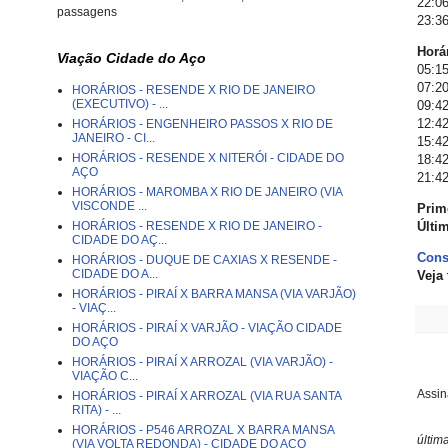
22:06
passagens
23:36
Horár
Viação Cidade do Aço
05:15
07:20
HORÁRIOS - RESENDE X RIO DE JANEIRO
(EXECUTIVO) - ...
09:42
12:42
HORÁRIOS - ENGENHEIRO PASSOS X RIO DE
JANEIRO - CI...
15:42
HORÁRIOS - RESENDE X NITERÓI - CIDADE DO
18:42
AÇO
21:42
HORÁRIOS - MAROMBA X RIO DE JANEIRO (VIA
VISCONDE ...
Prim
HORÁRIOS - RESENDE X RIO DE JANEIRO -
Últi
CIDADE DO AÇ...
Cons
HORÁRIOS - DUQUE DE CAXIAS X RESENDE -
CIDADE DO A...
Veja
HORÁRIOS - PIRAÍ X BARRA MANSA (VIA VARJÃO)
- VIAÇ...
HORÁRIOS - PIRAÍ X VARJÃO - VIAÇÃO CIDADE
DO AÇO
HORÁRIOS - PIRAÍ X ARROZAL (VIA VARJÃO) -
VIAÇÃO C...
Assin
HORÁRIOS - PIRAÍ X ARROZAL (VIA RUA SANTA
RITA) - ...
HORÁRIOS - P546 ARROZAL X BARRA MANSA
últim
(VIA VOLTA REDONDA) - CIDADE DO AÇO