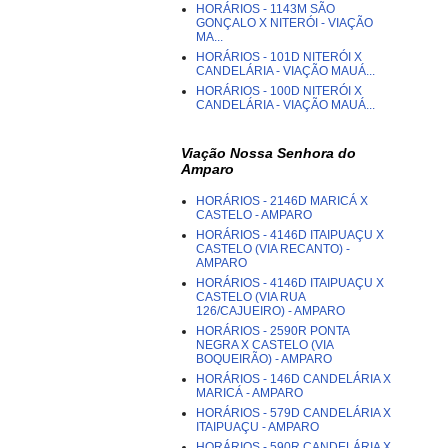
HORÁRIOS - 1143M SÃO
GONÇALO X NITERÓI - VIAÇÃO
MA...
HORÁRIOS - 101D NITERÓI X
CANDELÁRIA - VIAÇÃO MAUÁ...
HORÁRIOS - 100D NITERÓI X
CANDELÁRIA - VIAÇÃO MAUÁ...
Viação Nossa Senhora do
Amparo
HORÁRIOS - 2146D MARICÁ X
CASTELO - AMPARO
HORÁRIOS - 4146D ITAIPUAÇU X
CASTELO (VIA RECANTO) -
AMPARO
HORÁRIOS - 4146D ITAIPUAÇU X
CASTELO (VIA RUA
126/CAJUEIRO) - AMPARO
HORÁRIOS - 2590R PONTA
NEGRA X CASTELO (VIA
BOQUEIRÃO) - AMPARO
HORÁRIOS - 146D CANDELÁRIA X
MARICÁ - AMPARO
HORÁRIOS - 579D CANDELÁRIA X
ITAIPUAÇU - AMPARO
HORÁRIOS - 590R CANDELÁRIA X