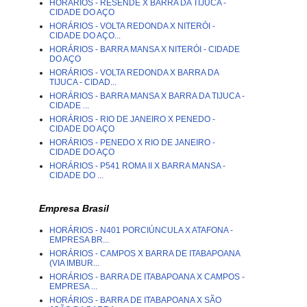
HORÁRIOS - RESENDE X BARRA DA TIJUCA -
CIDADE DO AÇO
HORÁRIOS - VOLTA REDONDA X NITERÓI -
CIDADE DO AÇO...
HORÁRIOS - BARRA MANSA X NITERÓI - CIDADE
DO AÇO
HORÁRIOS - VOLTA REDONDA X BARRA DA
TIJUCA - CIDAD...
HORÁRIOS - BARRA MANSA X BARRA DA TIJUCA -
CIDADE ...
HORÁRIOS - RIO DE JANEIRO X PENEDO -
CIDADE DO AÇO
HORÁRIOS - PENEDO X RIO DE JANEIRO -
CIDADE DO AÇO
HORÁRIOS - P541 ROMA II X BARRA MANSA -
CIDADE DO ...
Empresa Brasil
HORÁRIOS - N401 PORCIÚNCULA X ATAFONA -
EMPRESA BR...
HORÁRIOS - CAMPOS X BARRA DE ITABAPOANA
(VIA IMBUR...
HORÁRIOS - BARRA DE ITABAPOANA X CAMPOS -
EMPRESA ...
HORÁRIOS - BARRA DE ITABAPOANA X SÃO