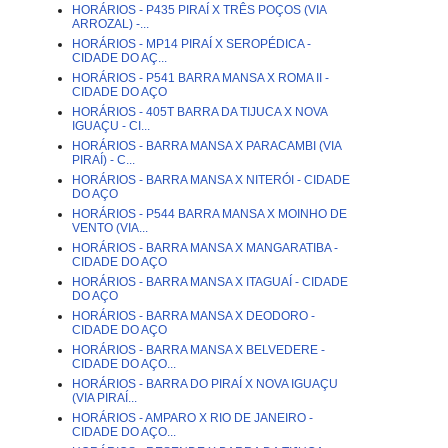
HORÁRIOS - P435 PIRAÍ X TRÊS POÇOS (VIA
ARROZAL) -...
HORÁRIOS - MP14 PIRAÍ X SEROPÉDICA -
CIDADE DO AÇ...
HORÁRIOS - P541 BARRA MANSA X ROMA II -
CIDADE DO AÇO
HORÁRIOS - 405T BARRA DA TIJUCA X NOVA
IGUAÇU - CI...
HORÁRIOS - BARRA MANSA X PARACAMBI (VIA
PIRAÍ) - C...
HORÁRIOS - BARRA MANSA X NITERÓI - CIDADE
DO AÇO
HORÁRIOS - P544 BARRA MANSA X MOINHO DE
VENTO (VIA...
HORÁRIOS - BARRA MANSA X MANGARATIBA -
CIDADE DO AÇO
HORÁRIOS - BARRA MANSA X ITAGUAÍ - CIDADE
DO AÇO
HORÁRIOS - BARRA MANSA X DEODORO -
CIDADE DO AÇO
HORÁRIOS - BARRA MANSA X BELVEDERE -
CIDADE DO AÇO...
HORÁRIOS - BARRA DO PIRAÍ X NOVA IGUAÇU
(VIA PIRAÍ...
HORÁRIOS - AMPARO X RIO DE JANEIRO -
CIDADE DO AÇO...