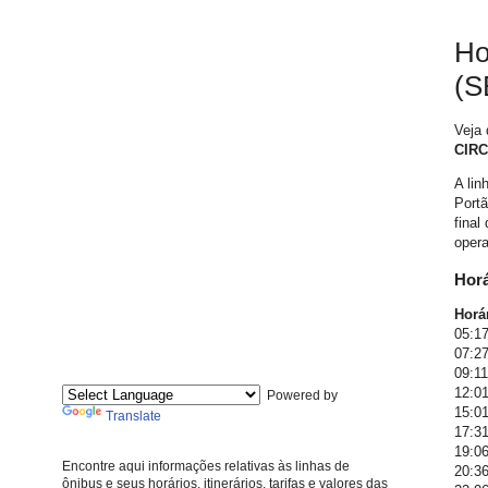
Ho
(S
Veja 
CIRC
A lin
Portã
final
oper
Horá
Horár
05:17
07:27
09:11
12:01
Powered by
15:01
Translate
17:31
19:06
Encontre aqui informações relativas às linhas de
20:36
ônibus e seus horários, itinerários, tarifas e valores das