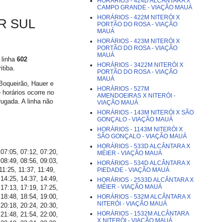
HORÁRIOS - 424D ALCÂNTARA X
CAMPO GRANDE - VIAÇÃO MAUÁ
HORÁRIOS - 422M NITERÓI X
AR SUL
PORTÃO DO ROSA - VIAÇÃO
MAUÁ
HORÁRIOS - 423M NITERÓI X
PORTÃO DO ROSA - VIAÇÃO
MAUÁ
 linha
602
HORÁRIOS - 3422M NITERÓI X
itiba.
PORTÃO DO ROSA - VIAÇÃO
MAUÁ
 Boqueirão, Hauer e
HORÁRIOS - 527M
horários ocorre no
AMENDOEIRAS X NITERÓI -
ugada. A linha não
VIAÇÃO MAUÁ
HORÁRIOS - 143M NITERÓI X SÃO
GONÇALO - VIAÇÃO MAUÁ
HORÁRIOS - 1143M NITERÓI X
SÃO GONÇALO - VIAÇÃO MAUÁ
HORÁRIOS - 533D ALCÂNTARA X
 07:05, 07:12, 07:20,
MÉIER - VIAÇÃO MAUÁ
 08:49, 08:56, 09:03,
HORÁRIOS - 534D ALCÂNTARA X
11:25, 11:37, 11:49,
PIEDADE - VIAÇÃO MAUÁ
 14:25, 14:37, 14:49,
HORÁRIOS - 2533D ALCÂNTARA X
MÉIER - VIAÇÃO MAUÁ
 17:13, 17:19, 17:25,
 18:48, 18:54, 19:00,
HORÁRIOS - 532M ALCÂNTARA X
NITERÓI - VIAÇÃO MAUÁ
 20:18, 20:24, 20:30,
HORÁRIOS - 1532M ALCÂNTARA
 21:48, 21:54, 22:00,
X NITERÓI - VIAÇÃO MAUÁ