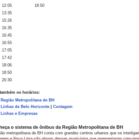
12:05
18:50
13:35
15:26
16:35
16:45
16:55
17:05
17:42
18:06
18:50
20:30
 também os horários:
Região Metropolitana de BH
Linhas de Belo Horizonte
|
Contagem
Linhas e Empresas
eça o sistema de ônibus da Região Metropolitana de BH
ião metropolitana de BH conta com grandes centros urbanos que se interligam
agem e Nova Lima são alguns desses municípios que apresentaram crescime