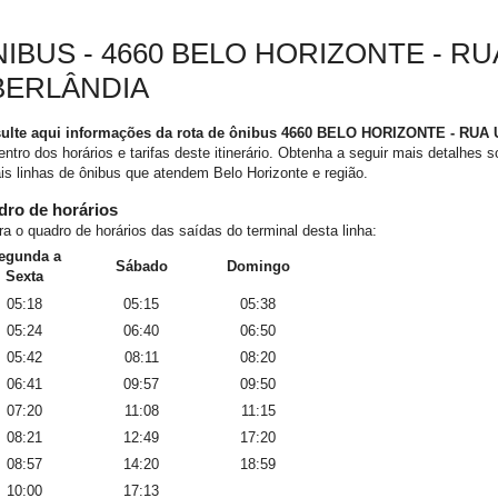
IBUS - 4660 BELO HORIZONTE - RU
BERLÂNDIA
ulte aqui informações da rota de ônibus 4660 BELO HORIZONTE - RU
entro dos horários e tarifas deste itinerário. Obtenha a seguir mais detalhes s
s linhas de ônibus que atendem Belo Horizonte e região.
ro de horários
ra o quadro de horários das saídas do terminal desta linha:
egunda a
Sábado
Domingo
Sexta
05:18
05:15
05:38
05:24
06:40
06:50
05:42
08:11
08:20
06:41
09:57
09:50
07:20
11:08
11:15
08:21
12:49
17:20
08:57
14:20
18:59
10:00
17:13