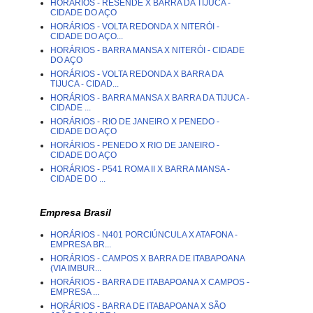
HORÁRIOS - RESENDE X BARRA DA TIJUCA -
CIDADE DO AÇO
HORÁRIOS - VOLTA REDONDA X NITERÓI -
CIDADE DO AÇO...
HORÁRIOS - BARRA MANSA X NITERÓI - CIDADE
DO AÇO
HORÁRIOS - VOLTA REDONDA X BARRA DA
TIJUCA - CIDAD...
HORÁRIOS - BARRA MANSA X BARRA DA TIJUCA -
CIDADE ...
HORÁRIOS - RIO DE JANEIRO X PENEDO -
CIDADE DO AÇO
HORÁRIOS - PENEDO X RIO DE JANEIRO -
CIDADE DO AÇO
HORÁRIOS - P541 ROMA II X BARRA MANSA -
CIDADE DO ...
Empresa Brasil
HORÁRIOS - N401 PORCIÚNCULA X ATAFONA -
EMPRESA BR...
HORÁRIOS - CAMPOS X BARRA DE ITABAPOANA
(VIA IMBUR...
HORÁRIOS - BARRA DE ITABAPOANA X CAMPOS -
EMPRESA ...
HORÁRIOS - BARRA DE ITABAPOANA X SÃO