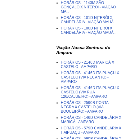
HORÁRIOS - 1143M SÃO
GONÇALO X NITERÓI - VIAÇÃO
MA...
HORÁRIOS - 101D NITERÓI X
CANDELÁRIA - VIAÇÃO MAUÁ...
HORÁRIOS - 100D NITERÓI X
CANDELÁRIA - VIAÇÃO MAUÁ...
Viação Nossa Senhora do
Amparo
HORÁRIOS - 2146D MARICÁ X
CASTELO - AMPARO
HORÁRIOS - 4146D ITAIPUAÇU X
CASTELO (VIA RECANTO) -
AMPARO
HORÁRIOS - 4146D ITAIPUAÇU X
CASTELO (VIA RUA
126/CAJUEIRO) - AMPARO
HORÁRIOS - 2590R PONTA
NEGRA X CASTELO (VIA
BOQUEIRÃO) - AMPARO
HORÁRIOS - 146D CANDELÁRIA X
MARICÁ - AMPARO
HORÁRIOS - 579D CANDELÁRIA X
ITAIPUAÇU - AMPARO
HORÁRIOS - 590R CANDELÁRIA X