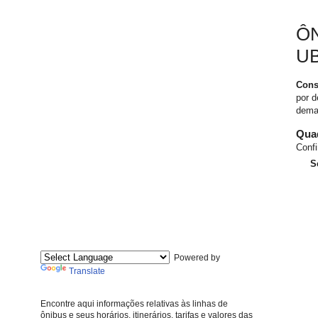
ÔN
U
Cons
por d
demai
Quad
Confi
S
Powered by
Translate
Encontre aqui informações relativas às linhas de
ônibus e seus horários, itinerários, tarifas e valores das