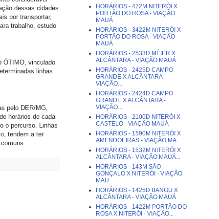
HORÁRIOS - 422M NITERÓI X
lação dessas cidades
PORTÃO DO ROSA - VIAÇÃO
s por transportar,
MAUÁ
ara trabalho, estudo
HORÁRIOS - 3422M NITERÓI X
PORTÃO DO ROSA - VIAÇÃO
MAUÁ
HORÁRIOS - 2533D MÉIER X
ALCÂNTARA - VIAÇÃO MAUÁ
ão ÓTIMO, vinculado
HORÁRIOS - 2425D CAMPO
determinadas linhas
GRANDE X ALCÂNTARA -
VIAÇÃO...
HORÁRIOS - 2424D CAMPO
GRANDE X ALCÂNTARA -
VIAÇÃO...
das pelo DER/MG,
 de horários de cada
HORÁRIOS - 2100D NITERÓI X
CASTELO - VIAÇÃO MAUÁ
mo o percurso. Linhas
HORÁRIOS - 1590M NITERÓI X
o, tendem a ter
AMENDOEIRAS - VIAÇÃO MA...
s comuns.
HORÁRIOS - 1532M NITERÓI X
ALCÂNTARA - VIAÇÃO MAUÁ...
HORÁRIOS - 143M SÃO
GONÇALO X NITERÓI - VIAÇÃO
MAU...
HORÁRIOS - 1425D BANGU X
ALCÂNTARA - VIAÇÃO MAUÁ
HORÁRIOS - 1422M PORTÃO DO
ROSA X NITERÓI - VIAÇÃO...