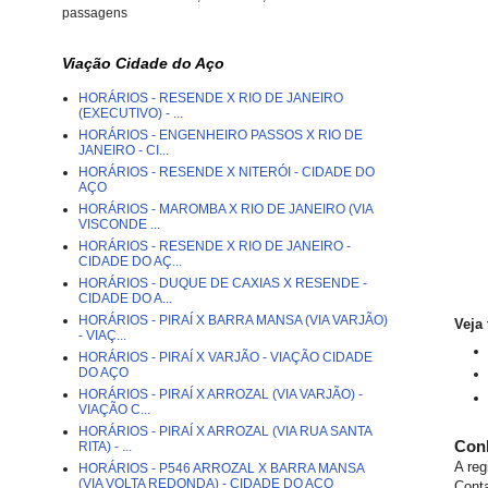
passagens
Viação Cidade do Aço
HORÁRIOS - RESENDE X RIO DE JANEIRO
(EXECUTIVO) - ...
HORÁRIOS - ENGENHEIRO PASSOS X RIO DE
JANEIRO - CI...
HORÁRIOS - RESENDE X NITERÓI - CIDADE DO
AÇO
HORÁRIOS - MAROMBA X RIO DE JANEIRO (VIA
VISCONDE ...
HORÁRIOS - RESENDE X RIO DE JANEIRO -
CIDADE DO AÇ...
HORÁRIOS - DUQUE DE CAXIAS X RESENDE -
CIDADE DO A...
HORÁRIOS - PIRAÍ X BARRA MANSA (VIA VARJÃO)
Veja
- VIAÇ...
HORÁRIOS - PIRAÍ X VARJÃO - VIAÇÃO CIDADE
DO AÇO
HORÁRIOS - PIRAÍ X ARROZAL (VIA VARJÃO) -
VIAÇÃO C...
HORÁRIOS - PIRAÍ X ARROZAL (VIA RUA SANTA
Conh
RITA) - ...
A reg
HORÁRIOS - P546 ARROZAL X BARRA MANSA
(VIA VOLTA REDONDA) - CIDADE DO AÇO
Cont