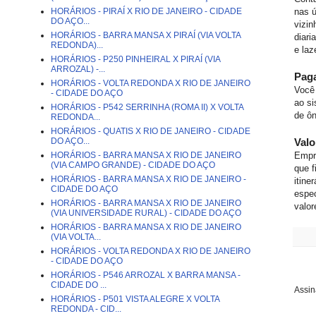
HORÁRIOS - PIRAÍ X RIO DE JANEIRO - CIDADE
nas ú
DO AÇO...
vizin
HORÁRIOS - BARRA MANSA X PIRAÍ (VIA VOLTA
diari
REDONDA)...
e laz
HORÁRIOS - P250 PINHEIRAL X PIRAÍ (VIA
ARROZAL) -...
Pag
HORÁRIOS - VOLTA REDONDA X RIO DE JANEIRO
Você 
- CIDADE DO AÇO
ao si
HORÁRIOS - P542 SERRINHA (ROMA II) X VOLTA
de ô
REDONDA...
HORÁRIOS - QUATIS X RIO DE JANEIRO - CIDADE
DO AÇO...
Val
HORÁRIOS - BARRA MANSA X RIO DE JANEIRO
Empr
(VIA CAMPO GRANDE) - CIDADE DO AÇO
que f
HORÁRIOS - BARRA MANSA X RIO DE JANEIRO -
itine
CIDADE DO AÇO
espec
HORÁRIOS - BARRA MANSA X RIO DE JANEIRO
valor
(VIA UNIVERSIDADE RURAL) - CIDADE DO AÇO
HORÁRIOS - BARRA MANSA X RIO DE JANEIRO
(VIA VOLTA...
HORÁRIOS - VOLTA REDONDA X RIO DE JANEIRO
- CIDADE DO AÇO
HORÁRIOS - P546 ARROZAL X BARRA MANSA -
CIDADE DO ...
Assin
HORÁRIOS - P501 VISTA ALEGRE X VOLTA
REDONDA - CID...