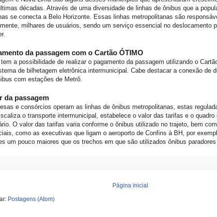
ltimas décadas. Através de uma diversidade de linhas de ônibus que a popu
has se conecta a Belo Horizonte. Essas linhas metropolitanas são responsávei
amente, milhares de usuários, sendo um serviço essencial no deslocamento p
er.
amento da passagem com o Cartão ÓTIMO
tem a possibilidade de realizar o pagamento da passagem utilizando o Cart
stema de bilhetagem eletrônica intermunicipal. Cabe destacar a conexão de 
nibus com estações de Metrô.
or da passagem
esas e consórcios operam as linhas de ônibus metropolitanas, estas regula
iscaliza o transporte intermunicipal, estabelece o valor das tarifas e o quadro
rário. O valor das tarifas varia conforme o ônibus utilizado no trajeto, bem co
iais, como as executivas que ligam o aeroporto de Confins à BH, por exempl
es um pouco maiores que os trechos em que são utilizados ônibus paradore
Página inicial
ar:
Postagens (Atom)