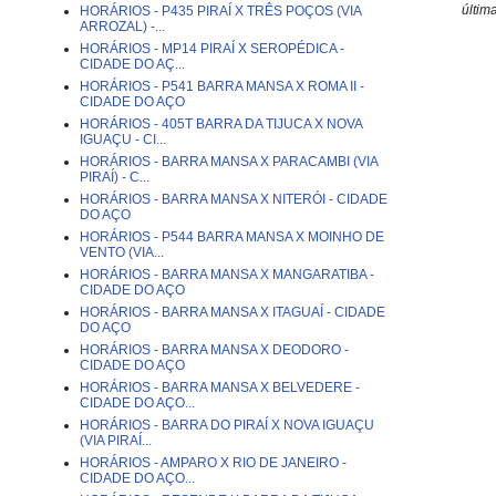
últim
HORÁRIOS - P435 PIRAÍ X TRÊS POÇOS (VIA
ARROZAL) -...
HORÁRIOS - MP14 PIRAÍ X SEROPÉDICA -
CIDADE DO AÇ...
HORÁRIOS - P541 BARRA MANSA X ROMA II -
CIDADE DO AÇO
HORÁRIOS - 405T BARRA DA TIJUCA X NOVA
IGUAÇU - CI...
HORÁRIOS - BARRA MANSA X PARACAMBI (VIA
PIRAÍ) - C...
HORÁRIOS - BARRA MANSA X NITERÓI - CIDADE
DO AÇO
HORÁRIOS - P544 BARRA MANSA X MOINHO DE
VENTO (VIA...
HORÁRIOS - BARRA MANSA X MANGARATIBA -
CIDADE DO AÇO
HORÁRIOS - BARRA MANSA X ITAGUAÍ - CIDADE
DO AÇO
HORÁRIOS - BARRA MANSA X DEODORO -
CIDADE DO AÇO
HORÁRIOS - BARRA MANSA X BELVEDERE -
CIDADE DO AÇO...
HORÁRIOS - BARRA DO PIRAÍ X NOVA IGUAÇU
(VIA PIRAÍ...
HORÁRIOS - AMPARO X RIO DE JANEIRO -
CIDADE DO AÇO...