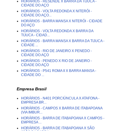
HORÁRIOS - RESENDE X BARRA DA TIJUCA -
CIDADE DO AÇO
HORÁRIOS - VOLTA REDONDA X NITERÓI -
CIDADE DO AÇO...
HORÁRIOS - BARRA MANSA X NITERÓI - CIDADE
DO AÇO
HORÁRIOS - VOLTA REDONDA X BARRA DA
TIJUCA - CIDAD...
HORÁRIOS - BARRA MANSA X BARRA DA TIJUCA -
CIDADE ...
HORÁRIOS - RIO DE JANEIRO X PENEDO -
CIDADE DO AÇO
HORÁRIOS - PENEDO X RIO DE JANEIRO -
CIDADE DO AÇO
HORÁRIOS - P541 ROMA II X BARRA MANSA -
CIDADE DO ...
Empresa Brasil
HORÁRIOS - N401 PORCIÚNCULA X ATAFONA -
EMPRESA BR...
HORÁRIOS - CAMPOS X BARRA DE ITABAPOANA
(VIA IMBUR...
HORÁRIOS - BARRA DE ITABAPOANA X CAMPOS -
EMPRESA ...
HORÁRIOS - BARRA DE ITABAPOANA X SÃO