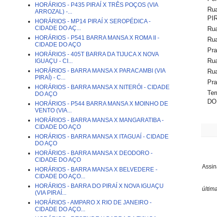
HORÁRIOS - P435 PIRAÍ X TRÊS POÇOS (VIA
Ru
ARROZAL) -...
PIR
HORÁRIOS - MP14 PIRAÍ X SEROPÉDICA -
CIDADE DO AÇ...
Ru
HORÁRIOS - P541 BARRA MANSA X ROMA II -
Rua
CIDADE DO AÇO
Pra
HORÁRIOS - 405T BARRA DA TIJUCA X NOVA
Rua
IGUAÇU - CI...
HORÁRIOS - BARRA MANSA X PARACAMBI (VIA
Ru
PIRAÍ) - C...
Pra
HORÁRIOS - BARRA MANSA X NITERÓI - CIDADE
Ter
DO AÇO
DO
HORÁRIOS - P544 BARRA MANSA X MOINHO DE
VENTO (VIA...
HORÁRIOS - BARRA MANSA X MANGARATIBA -
CIDADE DO AÇO
HORÁRIOS - BARRA MANSA X ITAGUAÍ - CIDADE
DO AÇO
HORÁRIOS - BARRA MANSA X DEODORO -
CIDADE DO AÇO
Assin
HORÁRIOS - BARRA MANSA X BELVEDERE -
CIDADE DO AÇO...
HORÁRIOS - BARRA DO PIRAÍ X NOVA IGUAÇU
últim
(VIA PIRAÍ...
HORÁRIOS - AMPARO X RIO DE JANEIRO -
CIDADE DO AÇO...