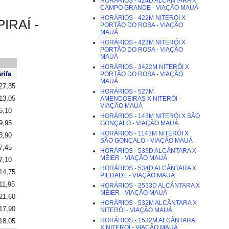
HORÁRIOS - 424D ALCÂNTARA X
CAMPO GRANDE - VIAÇÃO MAUÁ
HORÁRIOS - 422M NITERÓI X
IRAÍ -
PORTÃO DO ROSA - VIAÇÃO
MAUÁ
HORÁRIOS - 423M NITERÓI X
PORTÃO DO ROSA - VIAÇÃO
MAUÁ
HORÁRIOS - 3422M NITERÓI X
rifa
PORTÃO DO ROSA - VIAÇÃO
MAUÁ
27,35
HORÁRIOS - 527M
13,05
AMENDOEIRAS X NITERÓI -
VIAÇÃO MAUÁ
5,10
HORÁRIOS - 143M NITERÓI X SÃO
9,95
GONÇALO - VIAÇÃO MAUÁ
HORÁRIOS - 1143M NITERÓI X
3,90
SÃO GONÇALO - VIAÇÃO MAUÁ
7,45
HORÁRIOS - 533D ALCÂNTARA X
MÉIER - VIAÇÃO MAUÁ
7,10
HORÁRIOS - 534D ALCÂNTARA X
14,75
PIEDADE - VIAÇÃO MAUÁ
11,95
HORÁRIOS - 2533D ALCÂNTARA X
MÉIER - VIAÇÃO MAUÁ
21,60
HORÁRIOS - 532M ALCÂNTARA X
17,90
NITERÓI - VIAÇÃO MAUÁ
HORÁRIOS - 1532M ALCÂNTARA
18,05
X NITERÓI - VIAÇÃO MAUÁ