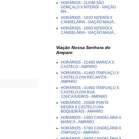
HORÁRIOS - 1143M SÃO
GONÇALO X NITERÓI - VIAÇÃO
MA...
HORÁRIOS - 101D NITERÓI X
CANDELÁRIA - VIAÇÃO MAUÁ...
HORÁRIOS - 100D NITERÓI X
CANDELÁRIA - VIAÇÃO MAUÁ...
Viação Nossa Senhora do
Amparo
HORÁRIOS - 2146D MARICÁ X
CASTELO - AMPARO
HORÁRIOS - 4146D ITAIPUAÇU X
CASTELO (VIA RECANTO) -
AMPARO
HORÁRIOS - 4146D ITAIPUAÇU X
CASTELO (VIA RUA
126/CAJUEIRO) - AMPARO
HORÁRIOS - 2590R PONTA
NEGRA X CASTELO (VIA
BOQUEIRÃO) - AMPARO
HORÁRIOS - 146D CANDELÁRIA X
MARICÁ - AMPARO
HORÁRIOS - 579D CANDELÁRIA X
ITAIPUAÇU - AMPARO
HORÁRIOS - 590R CANDELÁRIA X