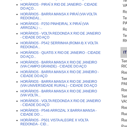
Te
HORÁRIOS - PIRAÍ X RIO DE JANEIRO - CIDADE
V
DO AÇO...
Ro
HORÁRIOS - BARRA MANSA X PIRAÍ (VIA VOLTA
Te
REDONDA)...
PA
HORÁRIOS - P250 PINHEIRAL X PIRAÍ (VIA
ARROZAL) -...
Ro
HORÁRIOS - VOLTA REDONDA X RIO DE JANEIRO
Te
- CIDADE DO AÇO
RI
HORÁRIOS - P542 SERRINHA (ROMA II) X VOLTA
REDONDA...
I
HORÁRIOS - QUATIS X RIO DE JANEIRO - CIDADE
DO AÇO...
Ter
HORÁRIOS - BARRA MANSA X RIO DE JANEIRO
RI
(VIA CAMPO GRANDE) - CIDADE DO AÇO
HORÁRIOS - BARRA MANSA X RIO DE JANEIRO -
Ro
CIDADE DO AÇO
Ter
HORÁRIOS - BARRA MANSA X RIO DE JANEIRO
PA
(VIA UNIVERSIDADE RURAL) - CIDADE DO AÇO
Ro
HORÁRIOS - BARRA MANSA X RIO DE JANEIRO
(VIA VOLTA...
Ter
HORÁRIOS - VOLTA REDONDA X RIO DE JANEIRO
VA
- CIDADE DO AÇO
Ro
HORÁRIOS - P546 ARROZAL X BARRA MANSA -
Ru
CIDADE DO ...
Ru
HORÁRIOS - P501 VISTA ALEGRE X VOLTA
REDONDA - CID...
Po