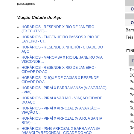
passagens
O
Viação Cidade do Aço
O
HORÁRIOS - RESENDE X RIO DE JANEIRO
Barr
(EXECUTIVO) - ...
HORÁRIOS - ENGENHEIRO PASSOS X RIO DE
Três
JANEIRO - CI...
HORÁRIOS - RESENDE X NITERÓI - CIDADE DO
ITI
AÇO
HORÁRIOS - MAROMBA X RIO DE JANEIRO (VIA
I
VISCONDE ...
HORÁRIOS - RESENDE X RIO DE JANEIRO -
Te
CIDADE DO AÇ...
DO
HORÁRIOS - DUQUE DE CAXIAS X RESENDE -
Pr
CIDADE DO A...
HORÁRIOS - PIRAÍ X BARRA MANSA (VIA VARJÃO)
Ru
- VIAÇ...
Po
HORÁRIOS - PIRAÍ X VARJÃO - VIAÇÃO CIDADE
Ru
DO AÇO
Ru
HORÁRIOS - PIRAÍ X ARROZAL (VIA VARJÃO) -
VIAÇÃO C...
Ru
HORÁRIOS - PIRAÍ X ARROZAL (VIA RUA SANTA
Ru
RITA) - ...
Ro
HORÁRIOS - P546 ARROZAL X BARRA MANSA
(VIA VOLTA REDONDA) - CIDADE DO AÇO