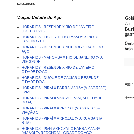
passagens
Viação Cidade do Aço
Goiâ
A ci
HORÁRIOS - RESENDE X RIO DE JANEIRO
Buri
(EXECUTIVO) - ...
gast
HORÁRIOS - ENGENHEIRO PASSOS X RIO DE
JANEIRO - CI...
Ônib
HORÁRIOS - RESENDE X NITERÓI - CIDADE DO
Veja
AÇO
HORÁRIOS - MAROMBA X RIO DE JANEIRO (VIA
VISCONDE ...
HORÁRIOS - RESENDE X RIO DE JANEIRO -
CIDADE DO AÇ...
HORÁRIOS - DUQUE DE CAXIAS X RESENDE -
CIDADE DO A...
Assin
HORÁRIOS - PIRAÍ X BARRA MANSA (VIA VARJÃO)
- VIAÇ...
HORÁRIOS - PIRAÍ X VARJÃO - VIAÇÃO CIDADE
últim
DO AÇO
HORÁRIOS - PIRAÍ X ARROZAL (VIA VARJÃO) -
VIAÇÃO C...
HORÁRIOS - PIRAÍ X ARROZAL (VIA RUA SANTA
RITA) - ...
HORÁRIOS - P546 ARROZAL X BARRA MANSA
(VIA VOLTA REDONDA) - CIDADE DO AÇO