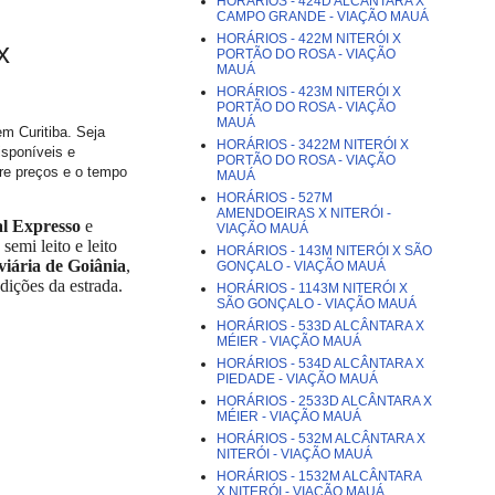
HORÁRIOS - 424D ALCÂNTARA X
CAMPO GRANDE - VIAÇÃO MAUÁ
HORÁRIOS - 422M NITERÓI X
x
PORTÃO DO ROSA - VIAÇÃO
MAUÁ
HORÁRIOS - 423M NITERÓI X
PORTÃO DO ROSA - VIAÇÃO
MAUÁ
m Curitiba. Seja
HORÁRIOS - 3422M NITERÓI X
isponíveis e
PORTÃO DO ROSA - VIAÇÃO
re preços e o tempo
MAUÁ
HORÁRIOS - 527M
AMENDOEIRAS X NITERÓI -
l Expresso
e
VIAÇÃO MAUÁ
semi leito e leito
HORÁRIOS - 143M NITERÓI X SÃO
iária de Goiânia
,
GONÇALO - VIAÇÃO MAUÁ
dições da estrada.
HORÁRIOS - 1143M NITERÓI X
SÃO GONÇALO - VIAÇÃO MAUÁ
HORÁRIOS - 533D ALCÂNTARA X
MÉIER - VIAÇÃO MAUÁ
HORÁRIOS - 534D ALCÂNTARA X
PIEDADE - VIAÇÃO MAUÁ
HORÁRIOS - 2533D ALCÂNTARA X
MÉIER - VIAÇÃO MAUÁ
HORÁRIOS - 532M ALCÂNTARA X
NITERÓI - VIAÇÃO MAUÁ
HORÁRIOS - 1532M ALCÂNTARA
X NITERÓI - VIAÇÃO MAUÁ