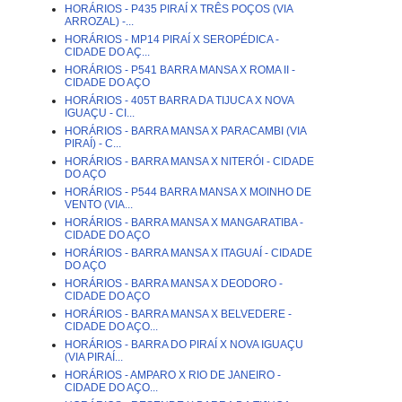
HORÁRIOS - P435 PIRAÍ X TRÊS POÇOS (VIA
ARROZAL) -...
HORÁRIOS - MP14 PIRAÍ X SEROPÉDICA -
CIDADE DO AÇ...
HORÁRIOS - P541 BARRA MANSA X ROMA II -
CIDADE DO AÇO
HORÁRIOS - 405T BARRA DA TIJUCA X NOVA
IGUAÇU - CI...
HORÁRIOS - BARRA MANSA X PARACAMBI (VIA
PIRAÍ) - C...
HORÁRIOS - BARRA MANSA X NITERÓI - CIDADE
DO AÇO
HORÁRIOS - P544 BARRA MANSA X MOINHO DE
VENTO (VIA...
HORÁRIOS - BARRA MANSA X MANGARATIBA -
CIDADE DO AÇO
HORÁRIOS - BARRA MANSA X ITAGUAÍ - CIDADE
DO AÇO
HORÁRIOS - BARRA MANSA X DEODORO -
CIDADE DO AÇO
HORÁRIOS - BARRA MANSA X BELVEDERE -
CIDADE DO AÇO...
HORÁRIOS - BARRA DO PIRAÍ X NOVA IGUAÇU
(VIA PIRAÍ...
HORÁRIOS - AMPARO X RIO DE JANEIRO -
CIDADE DO AÇO...