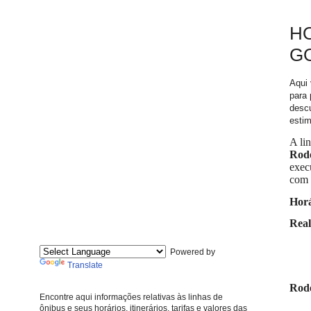
HO
GO
Aqui 
para 
descu
estim
A li
Rod
exec
com 
Horá
Real
Powered by
Translate
Rode
Encontre aqui informações relativas às linhas de
ônibus e seus horários, itinerários, tarifas e valores das