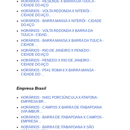
HORÁRIOS - RESENDE X BARRA DA TIJUCA -
CIDADE DO AÇO
HORÁRIOS - VOLTA REDONDA X NITERÓI -
CIDADE DO AÇO...
HORÁRIOS - BARRA MANSA X NITERÓI - CIDADE
DO AÇO
HORÁRIOS - VOLTA REDONDA X BARRA DA
TIJUCA - CIDAD...
HORÁRIOS - BARRA MANSA X BARRA DA TIJUCA -
CIDADE ...
HORÁRIOS - RIO DE JANEIRO X PENEDO -
CIDADE DO AÇO
HORÁRIOS - PENEDO X RIO DE JANEIRO -
CIDADE DO AÇO
HORÁRIOS - P541 ROMA II X BARRA MANSA -
CIDADE DO ...
Empresa Brasil
HORÁRIOS - N401 PORCIÚNCULA X ATAFONA -
EMPRESA BR...
HORÁRIOS - CAMPOS X BARRA DE ITABAPOANA
(VIA IMBUR...
HORÁRIOS - BARRA DE ITABAPOANA X CAMPOS -
EMPRESA ...
HORÁRIOS - BARRA DE ITABAPOANA X SÃO