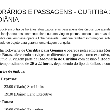
RÁRIOS E PASSAGENS - CURITIBA 
IÂNIA
você encontra os horários atualizados e as passagens dos ônibus que atende
planejar seu deslocamento diário ou uma viagem pontual, consulte as rotas d
bra qual empresa opera a linha desejada. Verifique também informações sob
ado de trajeto para garantir uma viagem tranquila.
nha rodoviária de
Curitiba para Goiânia
é operada pelas empresas
Rea
e Rotas
, oferecendo serviços em diferentes categorias, como executivo, 
utivo. A viagem parte da
Rodoviária de Curitiba
com destino à
Rodov
tempo estimado de
20 a 22 horas
, dependendo do tipo de ônibus e con
rios de ônibus:
 Expresso:
23:00 (Diário) Semi Leito
19:30 (Diário) Leito Executivo
 Rotas:
19:00 (Diário) Executivo