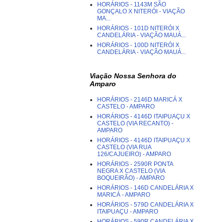
HORÁRIOS - 1143M SÃO
GONÇALO X NITERÓI - VIAÇÃO
MA...
HORÁRIOS - 101D NITERÓI X
CANDELÁRIA - VIAÇÃO MAUÁ...
HORÁRIOS - 100D NITERÓI X
CANDELÁRIA - VIAÇÃO MAUÁ...
Viação Nossa Senhora do
Amparo
HORÁRIOS - 2146D MARICÁ X
CASTELO - AMPARO
HORÁRIOS - 4146D ITAIPUAÇU X
CASTELO (VIA RECANTO) -
AMPARO
HORÁRIOS - 4146D ITAIPUAÇU X
CASTELO (VIA RUA
126/CAJUEIRO) - AMPARO
HORÁRIOS - 2590R PONTA
NEGRA X CASTELO (VIA
BOQUEIRÃO) - AMPARO
HORÁRIOS - 146D CANDELÁRIA X
MARICÁ - AMPARO
HORÁRIOS - 579D CANDELÁRIA X
ITAIPUAÇU - AMPARO
HORÁRIOS - 590R CANDELÁRIA X