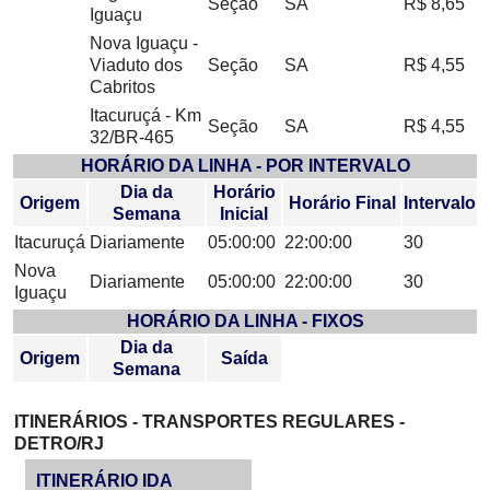
Seção
SA
R$ 8,65
Iguaçu
Nova Iguaçu -
Viaduto dos
Seção
SA
R$ 4,55
Cabritos
Itacuruçá - Km
Seção
SA
R$ 4,55
32/BR-465
HORÁRIO DA LINHA - POR INTERVALO
Dia da
Horário
Origem
Horário Final
Intervalo
Semana
Inicial
Itacuruçá
Diariamente
05:00:00
22:00:00
30
Nova
Diariamente
05:00:00
22:00:00
30
Iguaçu
HORÁRIO DA LINHA - FIXOS
Dia da
Origem
Saída
Semana
ITINERÁRIOS - TRANSPORTES REGULARES -
DETRO/RJ
ITINERÁRIO IDA