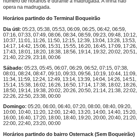
número de horários é durante a madrugada. A linha não
opera na madrugada.
Horários partindo do Terminal Boqueirão
Dia útil:
05:23, 05:38, 05:53, 06:09, 06:25, 06:42, 06:59,
07:16, 07:33, 07:49, 08:06, 08:34, 08:59, 09:23, 09:48, 10:12,
10:37, 11:01, 11:26, 11:50, 12:15, 12:39, 13:04, 13:28, 13:53,
14:17, 14:42, 15:06, 15:31, 15:55, 16:20, 16:45, 17:09, 17:26,
17:43, 18:01, 18:20, 18:38, 18:56, 19:14, 19:32, 20:02, 20:51,
21:40, 22:29, 23:18, 00:06
Sábado:
05:23, 05:45, 06:07, 06:29, 06:52, 07:15, 07:38,
08:01, 08:24, 08:47, 09:10, 09:33, 09:56, 10:19, 10:44, 11:09,
11:34, 11:59, 12:24, 12:49, 13:14, 13:39, 14:04, 14:26, 14:51,
15:14, 15:38, 16:02, 16:26, 16:50, 17:14, 17:38, 18:02, 18:26,
18:50, 19:14, 19:38, 20:02, 20:26, 20:50, 21:14, 21:38, 22:02,
22:26, 22:50, 23:38, 00:00
Domingo:
05:20, 06:00, 06:40, 07:20, 08:00, 08:40, 09:20,
10:00, 10:40, 11:20, 12:00, 12:40, 13:20, 14:00, 14:40, 15:20,
16:00, 16:40, 17:20, 18:00, 18:40, 19:20, 20:00, 20:40, 21:20,
22:00, 22:40, 23:20, 00:00
Horários partindo do bairro Osternack (Sem Boqueirão)