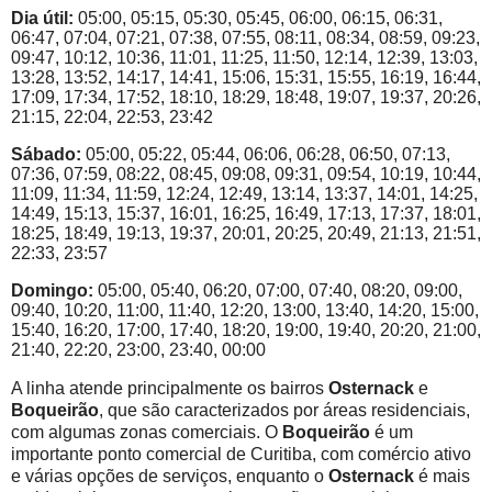
Dia útil:
05:00, 05:15, 05:30, 05:45, 06:00, 06:15, 06:31,
06:47, 07:04, 07:21, 07:38, 07:55, 08:11, 08:34, 08:59, 09:23,
09:47, 10:12, 10:36, 11:01, 11:25, 11:50, 12:14, 12:39, 13:03,
13:28, 13:52, 14:17, 14:41, 15:06, 15:31, 15:55, 16:19, 16:44,
17:09, 17:34, 17:52, 18:10, 18:29, 18:48, 19:07, 19:37, 20:26,
21:15, 22:04, 22:53, 23:42
Sábado:
05:00, 05:22, 05:44, 06:06, 06:28, 06:50, 07:13,
07:36, 07:59, 08:22, 08:45, 09:08, 09:31, 09:54, 10:19, 10:44,
11:09, 11:34, 11:59, 12:24, 12:49, 13:14, 13:37, 14:01, 14:25,
14:49, 15:13, 15:37, 16:01, 16:25, 16:49, 17:13, 17:37, 18:01,
18:25, 18:49, 19:13, 19:37, 20:01, 20:25, 20:49, 21:13, 21:51,
22:33, 23:57
Domingo:
05:00, 05:40, 06:20, 07:00, 07:40, 08:20, 09:00,
09:40, 10:20, 11:00, 11:40, 12:20, 13:00, 13:40, 14:20, 15:00,
15:40, 16:20, 17:00, 17:40, 18:20, 19:00, 19:40, 20:20, 21:00,
21:40, 22:20, 23:00, 23:40, 00:00
A linha atende principalmente os bairros
Osternack
e
Boqueirão
, que são caracterizados por áreas residenciais,
com algumas zonas comerciais. O
Boqueirão
é um
importante ponto comercial de Curitiba, com comércio ativo
e várias opções de serviços, enquanto o
Osternack
é mais