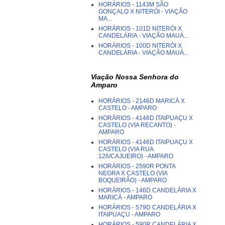
HORÁRIOS - 1143M SÃO
GONÇALO X NITERÓI - VIAÇÃO
MA...
HORÁRIOS - 101D NITERÓI X
CANDELÁRIA - VIAÇÃO MAUÁ...
HORÁRIOS - 100D NITERÓI X
CANDELÁRIA - VIAÇÃO MAUÁ...
Viação Nossa Senhora do
Amparo
HORÁRIOS - 2146D MARICÁ X
CASTELO - AMPARO
HORÁRIOS - 4146D ITAIPUAÇU X
CASTELO (VIA RECANTO) -
AMPARO
HORÁRIOS - 4146D ITAIPUAÇU X
CASTELO (VIA RUA
126/CAJUEIRO) - AMPARO
HORÁRIOS - 2590R PONTA
NEGRA X CASTELO (VIA
BOQUEIRÃO) - AMPARO
HORÁRIOS - 146D CANDELÁRIA X
MARICÁ - AMPARO
HORÁRIOS - 579D CANDELÁRIA X
ITAIPUAÇU - AMPARO
HORÁRIOS - 590R CANDELÁRIA X