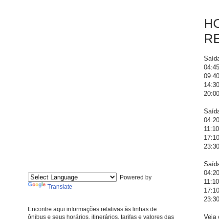
HO
R
Saíd
04:45
09:40
14:30
20:00
Saíd
04:20
11:10
17:10
23:30
Saíd
04:20
Powered by
11:10
Translate
17:10
23:30
Encontre aqui informações relativas às linhas de
Veja 
ônibus e seus horários, itinerários, tarifas e valores das