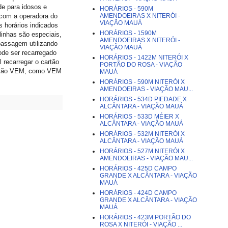
de para idosos e
HORÁRIOS - 590M
AMENDOEIRAS X NITERÓI -
 com a operadora do
VIAÇÃO MAUÁ
s horários indicados
HORÁRIOS - 1590M
inhas são especiais,
AMENDOEIRAS X NITERÓI -
passagem utilizando
VIAÇÃO MAUÁ
pode ser recarregado
HORÁRIOS - 1422M NITERÓI X
 recarregar o cartão
PORTÃO DO ROSA - VIAÇÃO
cartão VEM, como VEM
MAUÁ
HORÁRIOS - 590M NITERÓI X
AMENDOEIRAS - VIAÇÃO MAU...
HORÁRIOS - 534D PIEDADE X
ALCÂNTARA - VIAÇÃO MAUÁ
HORÁRIOS - 533D MÉIER X
ALCÂNTARA - VIAÇÃO MAUÁ
HORÁRIOS - 532M NITERÓI X
ALCÂNTARA - VIAÇÃO MAUÁ
HORÁRIOS - 527M NITERÓI X
AMENDOEIRAS - VIAÇÃO MAU...
HORÁRIOS - 425D CAMPO
GRANDE X ALCÂNTARA - VIAÇÃO
MAUÁ
HORÁRIOS - 424D CAMPO
GRANDE X ALCÂNTARA - VIAÇÃO
MAUÁ
HORÁRIOS - 423M PORTÃO DO
ROSA X NITERÓI - VIAÇÃO ...