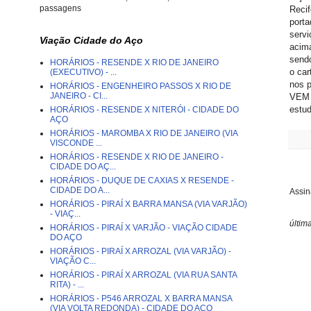
passagens
Recif
porta
servi
Viação Cidade do Aço
acima
sendo
HORÁRIOS - RESENDE X RIO DE JANEIRO
o car
(EXECUTIVO) - ...
nos p
HORÁRIOS - ENGENHEIRO PASSOS X RIO DE
JANEIRO - CI...
VEM p
estu
HORÁRIOS - RESENDE X NITERÓI - CIDADE DO
AÇO
HORÁRIOS - MAROMBA X RIO DE JANEIRO (VIA
VISCONDE ...
HORÁRIOS - RESENDE X RIO DE JANEIRO -
CIDADE DO AÇ...
HORÁRIOS - DUQUE DE CAXIAS X RESENDE -
CIDADE DO A...
Assin
HORÁRIOS - PIRAÍ X BARRA MANSA (VIA VARJÃO)
- VIAÇ...
últim
HORÁRIOS - PIRAÍ X VARJÃO - VIAÇÃO CIDADE
DO AÇO
HORÁRIOS - PIRAÍ X ARROZAL (VIA VARJÃO) -
VIAÇÃO C...
HORÁRIOS - PIRAÍ X ARROZAL (VIA RUA SANTA
RITA) - ...
HORÁRIOS - P546 ARROZAL X BARRA MANSA
(VIA VOLTA REDONDA) - CIDADE DO AÇO