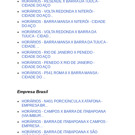
HORÁRIOS - RESENDE X BARRA DA TIJUCA -
CIDADE DO AÇO
HORÁRIOS - VOLTA REDONDA X NITERÓI -
CIDADE DO AÇO...
HORÁRIOS - BARRA MANSA X NITERÓI - CIDADE
DO AÇO
HORÁRIOS - VOLTA REDONDA X BARRA DA
TIJUCA - CIDAD...
HORÁRIOS - BARRA MANSA X BARRA DA TIJUCA -
CIDADE ...
HORÁRIOS - RIO DE JANEIRO X PENEDO -
CIDADE DO AÇO
HORÁRIOS - PENEDO X RIO DE JANEIRO -
CIDADE DO AÇO
HORÁRIOS - P541 ROMA II X BARRA MANSA -
CIDADE DO ...
Empresa Brasil
HORÁRIOS - N401 PORCIÚNCULA X ATAFONA -
EMPRESA BR...
HORÁRIOS - CAMPOS X BARRA DE ITABAPOANA
(VIA IMBUR...
HORÁRIOS - BARRA DE ITABAPOANA X CAMPOS -
EMPRESA ...
HORÁRIOS - BARRA DE ITABAPOANA X SÃO