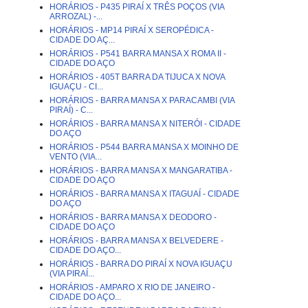
HORÁRIOS - P435 PIRAÍ X TRÊS POÇOS (VIA
ARROZAL) -...
HORÁRIOS - MP14 PIRAÍ X SEROPÉDICA -
CIDADE DO AÇ...
HORÁRIOS - P541 BARRA MANSA X ROMA II -
CIDADE DO AÇO
HORÁRIOS - 405T BARRA DA TIJUCA X NOVA
IGUAÇU - CI...
HORÁRIOS - BARRA MANSA X PARACAMBI (VIA
PIRAÍ) - C...
HORÁRIOS - BARRA MANSA X NITERÓI - CIDADE
DO AÇO
HORÁRIOS - P544 BARRA MANSA X MOINHO DE
VENTO (VIA...
HORÁRIOS - BARRA MANSA X MANGARATIBA -
CIDADE DO AÇO
HORÁRIOS - BARRA MANSA X ITAGUAÍ - CIDADE
DO AÇO
HORÁRIOS - BARRA MANSA X DEODORO -
CIDADE DO AÇO
HORÁRIOS - BARRA MANSA X BELVEDERE -
CIDADE DO AÇO...
HORÁRIOS - BARRA DO PIRAÍ X NOVA IGUAÇU
(VIA PIRAÍ...
HORÁRIOS - AMPARO X RIO DE JANEIRO -
CIDADE DO AÇO...