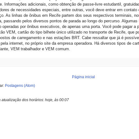
e. Informações adicionais, como obtenção de passe-livre estudantil, gratuida
dores de necessidades especiais, entre outras, você deve entrar em contato
ço. As linhas de ônibus em Recife partem dos seus respectivos terminais, no
, passando pelos diversos pontos de parada ao longo do percurso. Algumas l
 operadas por ônibus executivos, de apenas uma porta. Você pode pagar a 
tão VEM, cartão do tipo bilhete único utilizado no transporte de Recife, que 
ostos de carregamento e nas estações BRT. Cabe ressaltar que já é possível
ela internet, no próprio site da empresa operadora. Há diversos tipos de 
dante, VEM trabalhador e VEM comum.
Página inicial
ar:
Postagens (Atom)
a atualização dos horários:
hoje, às 00:07