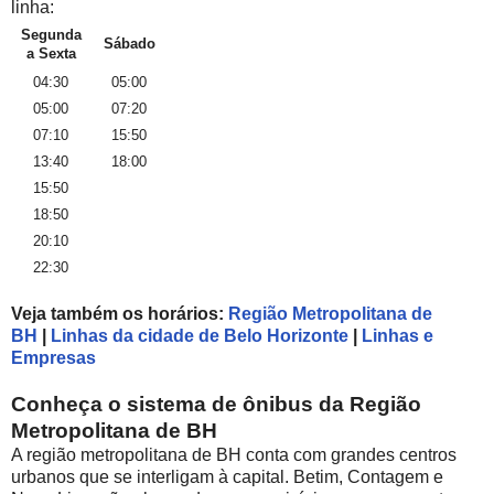
linha:
Segunda
Sábado
a Sexta
04:30
05:00
05:00
07:20
07:10
15:50
13:40
18:00
15:50
18:50
20:10
22:30
Veja também os horários:
Região Metropolitana de
BH
|
Linhas da cidade de Belo Horizonte
|
Linhas e
Empresas
Conheça o sistema de ônibus da Região
Metropolitana de BH
A região metropolitana de BH conta com grandes centros
urbanos que se interligam à capital. Betim, Contagem e