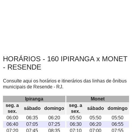
HORÁRIOS - 160 IPIRANGA x MONET
- RESENDE
Consulte aqui os horários e itinerários das linhas de ônibus
municipais de Resende - RJ.
Ipiranga
Monet
seg. a
seg. a
sábado
domingo
sábado
domingo
sex.
sex.
06:00
06:35
06:20
05:50
05:50
05:50
06:40
07:05
07:25
06:30
06:20
06:55
07:20
07:45
08:35
07:10
07:00
07:55