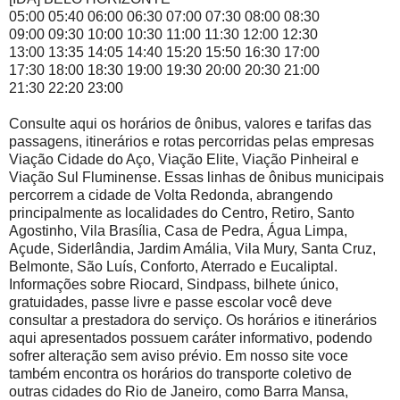
05:00 05:40 06:00 06:30 07:00 07:30 08:00 08:30
09:00 09:30 10:00 10:30 11:00 11:30 12:00 12:30
13:00 13:35 14:05 14:40 15:20 15:50 16:30 17:00
17:30 18:00 18:30 19:00 19:30 20:00 20:30 21:00
21:30 22:20 23:00
Consulte aqui os horários de ônibus, valores e tarifas das
passagens, itinerários e rotas percorridas pelas empresas
Viação Cidade do Aço, Viação Elite, Viação Pinheiral e
Viação Sul Fluminense. Essas linhas de ônibus municipais
percorrem a cidade de Volta Redonda, abrangendo
principalmente as localidades do Centro, Retiro, Santo
Agostinho, Vila Brasília, Casa de Pedra, Água Limpa,
Açude, Siderlândia, Jardim Amália, Vila Mury, Santa Cruz,
Belmonte, São Luís, Conforto, Aterrado e Eucaliptal.
Informações sobre Riocard, Sindpass, bilhete único,
gratuidades, passe livre e passe escolar você deve
consultar a prestadora do serviço. Os horários e itinerários
aqui apresentados possuem caráter informativo, podendo
sofrer alteração sem aviso prévio. Em nosso site voce
também encontra os horários do transporte coletivo de
outras cidades do Rio de Janeiro, como Barra Mansa,