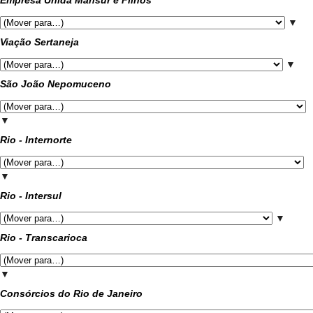
Empresa Unida Mansur e Filhos
▼
Viação Sertaneja
▼
São João Nepomuceno
▼
Rio - Internorte
▼
Rio - Intersul
▼
Rio - Transcarioca
▼
Consórcios do Rio de Janeiro