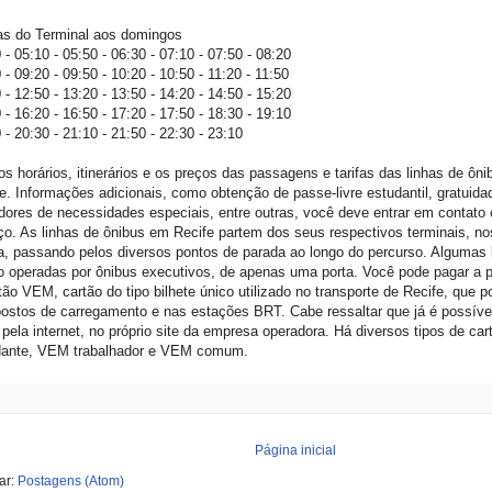
as do Terminal aos domingos
 - 05:10 - 05:50 - 06:30 - 07:10 - 07:50 - 08:20
 - 09:20 - 09:50 - 10:20 - 10:50 - 11:20 - 11:50
 - 12:50 - 13:20 - 13:50 - 14:20 - 14:50 - 15:20
 - 16:20 - 16:50 - 17:20 - 17:50 - 18:30 - 19:10
 - 20:30 - 21:10 - 21:50 - 22:30 - 23:10
os horários, itinerários e os preços das passagens e tarifas das linhas de ôn
e. Informações adicionais, como obtenção de passe-livre estudantil, gratuida
dores de necessidades especiais, entre outras, você deve entrar em contato
ço. As linhas de ônibus em Recife partem dos seus respectivos terminais, no
, passando pelos diversos pontos de parada ao longo do percurso. Algumas l
 operadas por ônibus executivos, de apenas uma porta. Você pode pagar a 
tão VEM, cartão do tipo bilhete único utilizado no transporte de Recife, que 
ostos de carregamento e nas estações BRT. Cabe ressaltar que já é possível
ela internet, no próprio site da empresa operadora. Há diversos tipos de 
dante, VEM trabalhador e VEM comum.
Página inicial
ar:
Postagens (Atom)