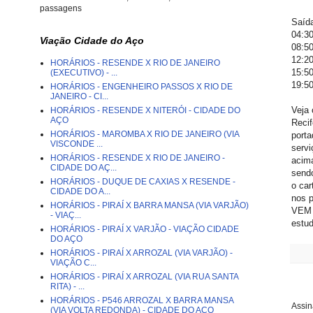
passagens
Saíd
04:30
Viação Cidade do Aço
08:50
12:20
HORÁRIOS - RESENDE X RIO DE JANEIRO
15:50
(EXECUTIVO) - ...
19:50
HORÁRIOS - ENGENHEIRO PASSOS X RIO DE
JANEIRO - CI...
Veja 
HORÁRIOS - RESENDE X NITERÓI - CIDADE DO
AÇO
Recif
HORÁRIOS - MAROMBA X RIO DE JANEIRO (VIA
porta
VISCONDE ...
servi
HORÁRIOS - RESENDE X RIO DE JANEIRO -
acima
CIDADE DO AÇ...
sendo
HORÁRIOS - DUQUE DE CAXIAS X RESENDE -
o car
CIDADE DO A...
nos p
HORÁRIOS - PIRAÍ X BARRA MANSA (VIA VARJÃO)
VEM p
- VIAÇ...
estu
HORÁRIOS - PIRAÍ X VARJÃO - VIAÇÃO CIDADE
DO AÇO
HORÁRIOS - PIRAÍ X ARROZAL (VIA VARJÃO) -
VIAÇÃO C...
HORÁRIOS - PIRAÍ X ARROZAL (VIA RUA SANTA
RITA) - ...
HORÁRIOS - P546 ARROZAL X BARRA MANSA
Assin
(VIA VOLTA REDONDA) - CIDADE DO AÇO