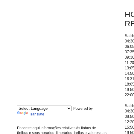
HO
R
Saíd
04:30
06:05
07:35
09:30
11:20
13:05
14:50
16:31
18:05
19:50
22:00
Saíd
Powered by
04:30
Translate
08:50
12:20
15:50
Encontre aqui informações relativas às linhas de
19:50
ônibus e seus horários, itinerários, tarifas e valores das