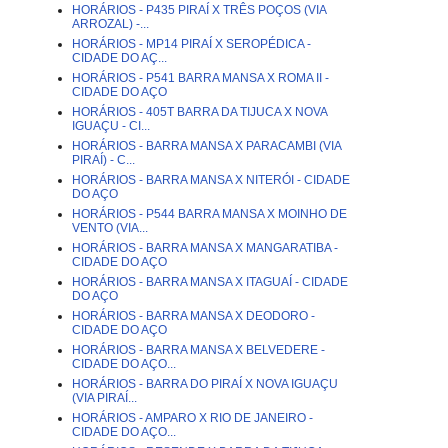
HORÁRIOS - P435 PIRAÍ X TRÊS POÇOS (VIA
ARROZAL) -...
HORÁRIOS - MP14 PIRAÍ X SEROPÉDICA -
CIDADE DO AÇ...
HORÁRIOS - P541 BARRA MANSA X ROMA II -
CIDADE DO AÇO
HORÁRIOS - 405T BARRA DA TIJUCA X NOVA
IGUAÇU - CI...
HORÁRIOS - BARRA MANSA X PARACAMBI (VIA
PIRAÍ) - C...
HORÁRIOS - BARRA MANSA X NITERÓI - CIDADE
DO AÇO
HORÁRIOS - P544 BARRA MANSA X MOINHO DE
VENTO (VIA...
HORÁRIOS - BARRA MANSA X MANGARATIBA -
CIDADE DO AÇO
HORÁRIOS - BARRA MANSA X ITAGUAÍ - CIDADE
DO AÇO
HORÁRIOS - BARRA MANSA X DEODORO -
CIDADE DO AÇO
HORÁRIOS - BARRA MANSA X BELVEDERE -
CIDADE DO AÇO...
HORÁRIOS - BARRA DO PIRAÍ X NOVA IGUAÇU
(VIA PIRAÍ...
HORÁRIOS - AMPARO X RIO DE JANEIRO -
CIDADE DO AÇO...