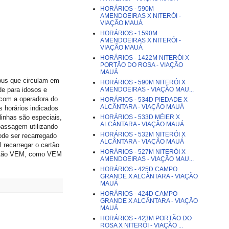
HORÁRIOS - 590M
AMENDOEIRAS X NITERÓI -
VIAÇÃO MAUÁ
HORÁRIOS - 1590M
AMENDOEIRAS X NITERÓI -
VIAÇÃO MAUÁ
HORÁRIOS - 1422M NITERÓI X
PORTÃO DO ROSA - VIAÇÃO
MAUÁ
ibus que circulam em
HORÁRIOS - 590M NITERÓI X
AMENDOEIRAS - VIAÇÃO MAU...
de para idosos e
 com a operadora do
HORÁRIOS - 534D PIEDADE X
ALCÂNTARA - VIAÇÃO MAUÁ
s horários indicados
HORÁRIOS - 533D MÉIER X
inhas são especiais,
ALCÂNTARA - VIAÇÃO MAUÁ
passagem utilizando
HORÁRIOS - 532M NITERÓI X
pode ser recarregado
ALCÂNTARA - VIAÇÃO MAUÁ
 recarregar o cartão
HORÁRIOS - 527M NITERÓI X
cartão VEM, como VEM
AMENDOEIRAS - VIAÇÃO MAU...
HORÁRIOS - 425D CAMPO
GRANDE X ALCÂNTARA - VIAÇÃO
MAUÁ
HORÁRIOS - 424D CAMPO
GRANDE X ALCÂNTARA - VIAÇÃO
MAUÁ
HORÁRIOS - 423M PORTÃO DO
ROSA X NITERÓI - VIAÇÃO ...