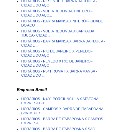
HORÁRIOS - RESENDE X BARRA DA TIJUCA -
CIDADE DO AÇO
HORÁRIOS - VOLTA REDONDA X NITERÓI -
CIDADE DO AÇO...
HORÁRIOS - BARRA MANSA X NITERÓI - CIDADE
DO AÇO
HORÁRIOS - VOLTA REDONDA X BARRA DA
TIJUCA - CIDAD...
HORÁRIOS - BARRA MANSA X BARRA DA TIJUCA -
CIDADE ...
HORÁRIOS - RIO DE JANEIRO X PENEDO -
CIDADE DO AÇO
HORÁRIOS - PENEDO X RIO DE JANEIRO -
CIDADE DO AÇO
HORÁRIOS - P541 ROMA II X BARRA MANSA -
CIDADE DO ...
Empresa Brasil
HORÁRIOS - N401 PORCIÚNCULA X ATAFONA -
EMPRESA BR...
HORÁRIOS - CAMPOS X BARRA DE ITABAPOANA
(VIA IMBUR...
HORÁRIOS - BARRA DE ITABAPOANA X CAMPOS -
EMPRESA ...
HORÁRIOS - BARRA DE ITABAPOANA X SÃO