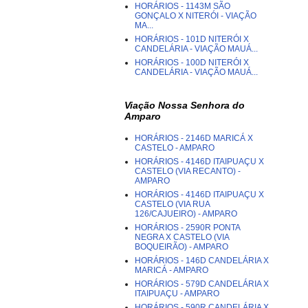
HORÁRIOS - 1143M SÃO
GONÇALO X NITERÓI - VIAÇÃO
MA...
HORÁRIOS - 101D NITERÓI X
CANDELÁRIA - VIAÇÃO MAUÁ...
HORÁRIOS - 100D NITERÓI X
CANDELÁRIA - VIAÇÃO MAUÁ...
Viação Nossa Senhora do
Amparo
HORÁRIOS - 2146D MARICÁ X
CASTELO - AMPARO
HORÁRIOS - 4146D ITAIPUAÇU X
CASTELO (VIA RECANTO) -
AMPARO
HORÁRIOS - 4146D ITAIPUAÇU X
CASTELO (VIA RUA
126/CAJUEIRO) - AMPARO
HORÁRIOS - 2590R PONTA
NEGRA X CASTELO (VIA
BOQUEIRÃO) - AMPARO
HORÁRIOS - 146D CANDELÁRIA X
MARICÁ - AMPARO
HORÁRIOS - 579D CANDELÁRIA X
ITAIPUAÇU - AMPARO
HORÁRIOS - 590R CANDELÁRIA X