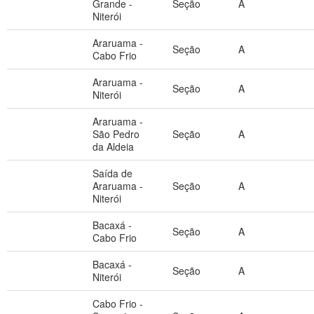
Grande -
Seção
A
Niterói
Araruama -
Seção
A
Cabo Frio
Araruama -
Seção
A
Niterói
Araruama -
São Pedro
Seção
A
da Aldeia
Saída de
Araruama -
Seção
A
Niterói
Bacaxá -
Seção
A
Cabo Frio
Bacaxá -
Seção
A
Niterói
Cabo Frio -