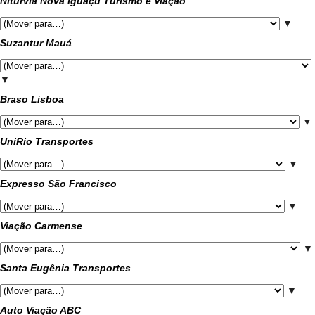
Niturvia Nova Iguaçu Turismo e Viação
▼
Suzantur Mauá
▼
Braso Lisboa
▼
UniRio Transportes
▼
Expresso São Francisco
▼
Viação Carmense
▼
Santa Eugênia Transportes
▼
Auto Viação ABC