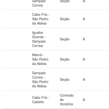
Sampaio
Seção
A
Correa
Cabo Frio -
São Pedro
Seção
A
da Aldeia
Iguaba
Grande -
Seção
A
Sampaio
Correa
Niterói -
São Pedro
Seção
A
da Aldeia
Sampaio
Correa -
Seção
A
São Pedro
da Aldeia
Conexão
Cabo Frio -
de
A
Castelo
Horários