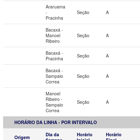
Araruama
-
Seção
A
Pracinha
Bacaxá -
Manoel
Seção
A
Ribeiro
Bacaxá -
Seção
A
Pracinha
Bacaxá -
Sampaio
Seção
A
Correa
Manoel
Ribeiro -
Seção
A
Sampaio
Correa
HORÁRIO DA LINHA - POR INTERVALO
Dia da
Horário
Horário
Origem