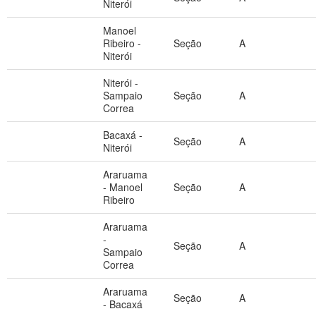
Niterói
Manoel
Ribeiro -
Seção
A
Niterói
Niterói -
Sampaio
Seção
A
Correa
Bacaxá -
Seção
A
Niterói
Araruama
- Manoel
Seção
A
Ribeiro
Araruama
-
Seção
A
Sampaio
Correa
Araruama
Seção
A
- Bacaxá