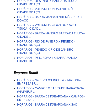
HORÁRIOS - RESENDE X BARRA DA TIJUCA -
CIDADE DO AÇO
HORÁRIOS - VOLTA REDONDA X NITERÓI -
CIDADE DO AÇO...
HORÁRIOS - BARRA MANSA X NITERÓI - CIDADE
DO AÇO
HORÁRIOS - VOLTA REDONDA X BARRA DA
TIJUCA - CIDAD...
HORÁRIOS - BARRA MANSA X BARRA DA TIJUCA -
CIDADE ...
HORÁRIOS - RIO DE JANEIRO X PENEDO -
CIDADE DO AÇO
HORÁRIOS - PENEDO X RIO DE JANEIRO -
CIDADE DO AÇO
HORÁRIOS - P541 ROMA II X BARRA MANSA -
CIDADE DO ...
Empresa Brasil
HORÁRIOS - N401 PORCIÚNCULA X ATAFONA -
EMPRESA BR...
HORÁRIOS - CAMPOS X BARRA DE ITABAPOANA
(VIA IMBUR...
HORÁRIOS - BARRA DE ITABAPOANA X CAMPOS -
EMPRESA ...
HORÁRIOS - BARRA DE ITABAPOANA X SÃO