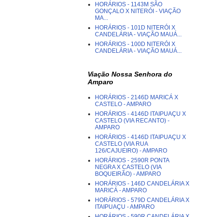
HORÁRIOS - 1143M SÃO
GONÇALO X NITERÓI - VIAÇÃO
MA...
HORÁRIOS - 101D NITERÓI X
CANDELÁRIA - VIAÇÃO MAUÁ...
HORÁRIOS - 100D NITERÓI X
CANDELÁRIA - VIAÇÃO MAUÁ...
Viação Nossa Senhora do
Amparo
HORÁRIOS - 2146D MARICÁ X
CASTELO - AMPARO
HORÁRIOS - 4146D ITAIPUAÇU X
CASTELO (VIA RECANTO) -
AMPARO
HORÁRIOS - 4146D ITAIPUAÇU X
CASTELO (VIA RUA
126/CAJUEIRO) - AMPARO
HORÁRIOS - 2590R PONTA
NEGRA X CASTELO (VIA
BOQUEIRÃO) - AMPARO
HORÁRIOS - 146D CANDELÁRIA X
MARICÁ - AMPARO
HORÁRIOS - 579D CANDELÁRIA X
ITAIPUAÇU - AMPARO
HORÁRIOS - 590R CANDELÁRIA X