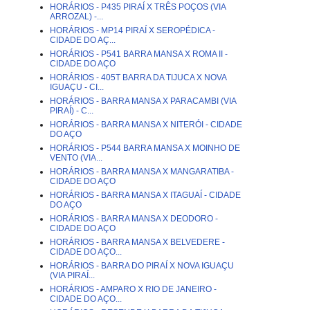
HORÁRIOS - P435 PIRAÍ X TRÊS POÇOS (VIA
ARROZAL) -...
HORÁRIOS - MP14 PIRAÍ X SEROPÉDICA -
CIDADE DO AÇ...
HORÁRIOS - P541 BARRA MANSA X ROMA II -
CIDADE DO AÇO
HORÁRIOS - 405T BARRA DA TIJUCA X NOVA
IGUAÇU - CI...
HORÁRIOS - BARRA MANSA X PARACAMBI (VIA
PIRAÍ) - C...
HORÁRIOS - BARRA MANSA X NITERÓI - CIDADE
DO AÇO
HORÁRIOS - P544 BARRA MANSA X MOINHO DE
VENTO (VIA...
HORÁRIOS - BARRA MANSA X MANGARATIBA -
CIDADE DO AÇO
HORÁRIOS - BARRA MANSA X ITAGUAÍ - CIDADE
DO AÇO
HORÁRIOS - BARRA MANSA X DEODORO -
CIDADE DO AÇO
HORÁRIOS - BARRA MANSA X BELVEDERE -
CIDADE DO AÇO...
HORÁRIOS - BARRA DO PIRAÍ X NOVA IGUAÇU
(VIA PIRAÍ...
HORÁRIOS - AMPARO X RIO DE JANEIRO -
CIDADE DO AÇO...