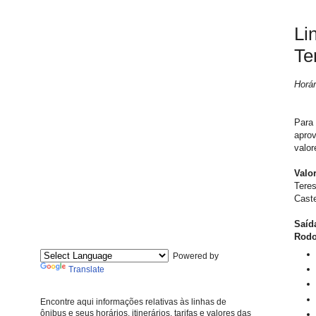
Li
Te
Horá
Para 
aprov
valor
Valo
Teres
Cast
Saí
Rodo
Powered by
Translate
Encontre aqui informações relativas às linhas de
ônibus e seus horários, itinerários, tarifas e valores das