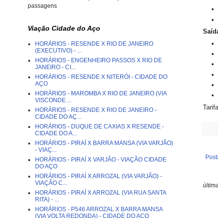
passagens
Viação Cidade do Aço
Saíd
HORÁRIOS - RESENDE X RIO DE JANEIRO
(EXECUTIVO) - ...
HORÁRIOS - ENGENHEIRO PASSOS X RIO DE
JANEIRO - CI...
HORÁRIOS - RESENDE X NITERÓI - CIDADE DO
AÇO
HORÁRIOS - MAROMBA X RIO DE JANEIRO (VIA
VISCONDE ...
Tarif
HORÁRIOS - RESENDE X RIO DE JANEIRO -
CIDADE DO AÇ...
HORÁRIOS - DUQUE DE CAXIAS X RESENDE -
CIDADE DO A...
HORÁRIOS - PIRAÍ X BARRA MANSA (VIA VARJÃO)
- VIAÇ...
Post
HORÁRIOS - PIRAÍ X VARJÃO - VIAÇÃO CIDADE
DO AÇO
HORÁRIOS - PIRAÍ X ARROZAL (VIA VARJÃO) -
VIAÇÃO C...
últim
HORÁRIOS - PIRAÍ X ARROZAL (VIA RUA SANTA
RITA) - ...
HORÁRIOS - P546 ARROZAL X BARRA MANSA
(VIA VOLTA REDONDA) - CIDADE DO AÇO