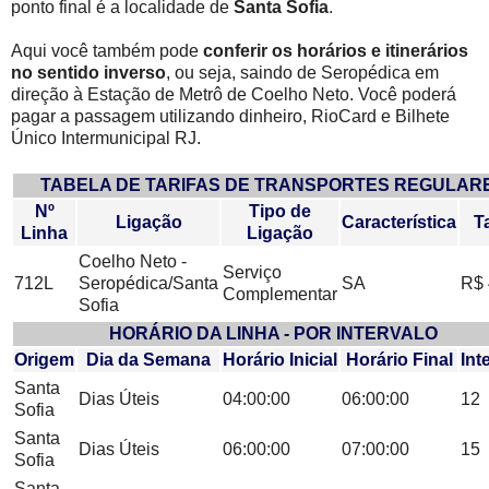
ponto final é a localidade de
Santa Sofia
.
Aqui você também pode
conferir os horários e itinerários
no sentido inverso
, ou seja, saindo de Seropédica em
direção à Estação de Metrô de Coelho Neto. Você poderá
pagar a passagem utilizando dinheiro, RioCard e Bilhete
Único Intermunicipal RJ.
TABELA DE TARIFAS DE TRANSPORTES REGULAR
Nº
Tipo de
Ligação
Característica
Ta
Linha
Ligação
Coelho Neto -
Serviço
712L
Seropédica/Santa
SA
R$ 
Complementar
Sofia
HORÁRIO DA LINHA - POR INTERVALO
Origem
Dia da Semana
Horário Inicial
Horário Final
Int
Santa
Dias Úteis
04:00:00
06:00:00
12
Sofia
Santa
Dias Úteis
06:00:00
07:00:00
15
Sofia
Santa