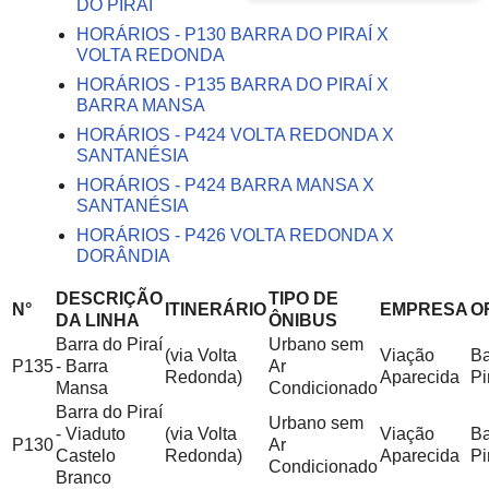
DO PIRAÍ
HORÁRIOS - P130 BARRA DO PIRAÍ X
VOLTA REDONDA
HORÁRIOS - P135 BARRA DO PIRAÍ X
BARRA MANSA
HORÁRIOS - P424 VOLTA REDONDA X
SANTANÉSIA
HORÁRIOS - P424 BARRA MANSA X
SANTANÉSIA
HORÁRIOS - P426 VOLTA REDONDA X
DORÂNDIA
DESCRIÇÃO
TIPO DE
N°
ITINERÁRIO
EMPRESA
O
DA LINHA
ÔNIBUS
Barra do Piraí
Urbano sem
(via Volta
Viação
Ba
P135
- Barra
Ar
Redonda)
Aparecida
Pi
Mansa
Condicionado
Barra do Piraí
Urbano sem
- Viaduto
(via Volta
Viação
Ba
P130
Ar
Castelo
Redonda)
Aparecida
Pi
Condicionado
Branco