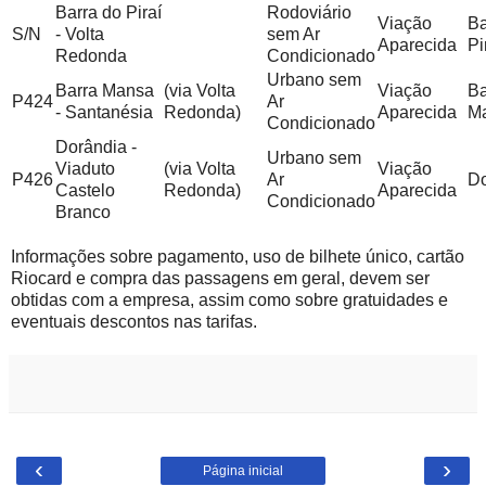
Barra do Piraí
Rodoviário
Viação
Ba
S/N
- Volta
sem Ar
Aparecida
Pi
Redonda
Condicionado
Urbano sem
Barra Mansa
(via Volta
Viação
Ba
P424
Ar
- Santanésia
Redonda)
Aparecida
M
Condicionado
Dorândia -
Urbano sem
Viaduto
(via Volta
Viação
P426
Ar
Do
Castelo
Redonda)
Aparecida
Condicionado
Branco
Informações sobre pagamento, uso de bilhete único, cartão
Riocard e compra das passagens em geral, devem ser
obtidas com a empresa, assim como sobre gratuidades e
eventuais descontos nas tarifas.
‹
›
Página inicial