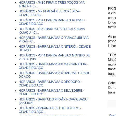
HORÁRIOS - P435 PIRAÍ X TRÊS POÇOS (VIA
ARROZAL) -...
PRIN
HORÁRIOS - MP14 PIRAÍ X SEROPÉDICA -
A cid
CIDADE DO AÇ...
conec
HORÁRIOS - P541 BARRA MANSA X ROMA II -
longo
CIDADE DO AÇO
forma
HORÁRIOS - 405T BARRA DA TIJUCA X NOVA
IGUAÇU - CI...
As pr
HORÁRIOS - BARRA MANSA X PARACAMBI (VIA
propo
PIRAÍ) - C...
linha
HORÁRIOS - BARRA MANSA X NITERÓI - CIDADE
DO AÇO
TER
HORÁRIOS - P544 BARRA MANSA X MOINHO DE
VENTO (VIA...
Mauá 
munic
HORÁRIOS - BARRA MANSA X MANGARATIBA -
CIDADE DO AÇO
trans
HORÁRIOS - BARRA MANSA X ITAGUAÍ - CIDADE
trans
DO AÇO
HORÁRIOS - BARRA MANSA X DEODORO -
Cabe
CIDADE DO AÇO
Os t
HORÁRIOS - BARRA MANSA X BELVEDERE -
trans
CIDADE DO AÇO...
HORÁRIOS - BARRA DO PIRAÍ X NOVA IGUAÇU
(VIA PIRAÍ...
HORÁRIOS - AMPARO X RIO DE JANEIRO -
CIDADE DO AÇO...
Post