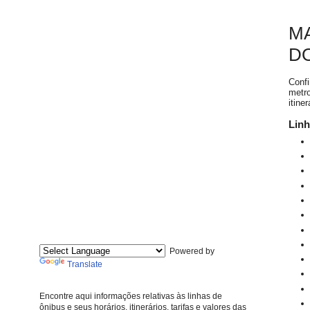
MA
D
Confi
metro
itine
Linh
Powered by
Translate
Encontre aqui informações relativas às linhas de
ônibus e seus horários, itinerários, tarifas e valores das