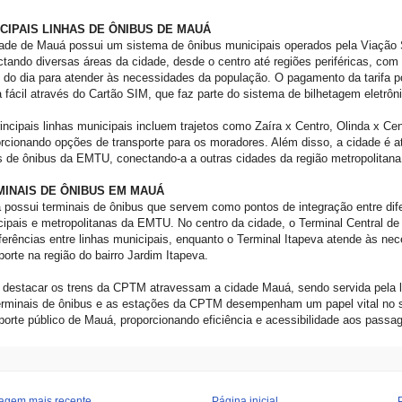
CIPAIS LINHAS DE ÔNIBUS DE MAUÁ
ade de Mauá possui um sistema de ônibus municipais operados pela Viação 
tando diversas áreas da cidade, desde o centro até regiões periféricas, com 
 do dia para atender às necessidades da população. O pagamento da tarifa po
 fácil através do Cartão SIM, que faz parte do sistema de bilhetagem eletrô
incipais linhas municipais incluem trajetos como Zaíra x Centro, Olinda x Cent
rcionando opções de transporte para os moradores. Além disso, a cidade é a
s de ônibus da EMTU, conectando-a a outras cidades da região metropolitana
MINAIS DE ÔNIBUS EM MAUÁ
possui terminais de ônibus que servem como pontos de integração entre dife
ipais e metropolitanas da EMTU. No centro da cidade, o Terminal Central d
ferências entre linhas municipais, enquanto o Terminal Itapeva atende às ne
porte na região do bairro Jardim Itapeva.
 destacar os trens da CPTM atravessam a cidade Mauá, sendo servida pela l
erminais de ônibus e as estações da CPTM desempenham um papel vital no 
porte público de Mauá, proporcionando eficiência e acessibilidade aos passag
agem mais recente
Página inicial