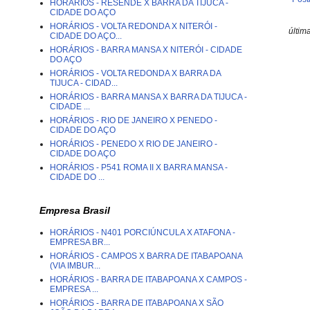
HORÁRIOS - RESENDE X BARRA DA TIJUCA -
CIDADE DO AÇO
HORÁRIOS - VOLTA REDONDA X NITERÓI -
últim
CIDADE DO AÇO...
HORÁRIOS - BARRA MANSA X NITERÓI - CIDADE
DO AÇO
HORÁRIOS - VOLTA REDONDA X BARRA DA
TIJUCA - CIDAD...
HORÁRIOS - BARRA MANSA X BARRA DA TIJUCA -
CIDADE ...
HORÁRIOS - RIO DE JANEIRO X PENEDO -
CIDADE DO AÇO
HORÁRIOS - PENEDO X RIO DE JANEIRO -
CIDADE DO AÇO
HORÁRIOS - P541 ROMA II X BARRA MANSA -
CIDADE DO ...
Empresa Brasil
HORÁRIOS - N401 PORCIÚNCULA X ATAFONA -
EMPRESA BR...
HORÁRIOS - CAMPOS X BARRA DE ITABAPOANA
(VIA IMBUR...
HORÁRIOS - BARRA DE ITABAPOANA X CAMPOS -
EMPRESA ...
HORÁRIOS - BARRA DE ITABAPOANA X SÃO