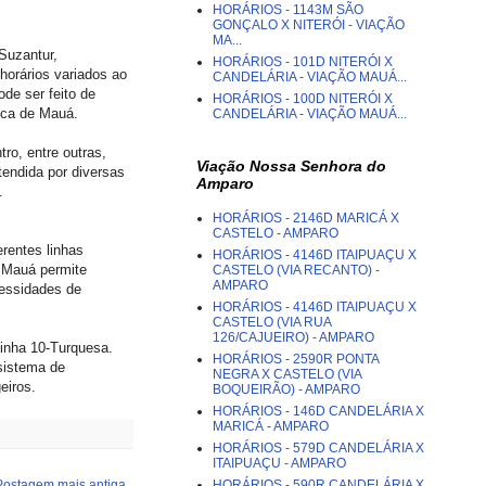
HORÁRIOS - 1143M SÃO
GONÇALO X NITERÓI - VIAÇÃO
MA...
Suzantur,
HORÁRIOS - 101D NITERÓI X
horários variados ao
CANDELÁRIA - VIAÇÃO MAUÁ...
de ser feito de
HORÁRIOS - 100D NITERÓI X
nica de Mauá.
CANDELÁRIA - VIAÇÃO MAUÁ...
ro, entre outras,
Viação Nossa Senhora do
tendida por diversas
Amparo
.
HORÁRIOS - 2146D MARICÁ X
CASTELO - AMPARO
rentes linhas
HORÁRIOS - 4146D ITAIPUAÇU X
e Mauá permite
CASTELO (VIA RECANTO) -
AMPARO
cessidades de
HORÁRIOS - 4146D ITAIPUAÇU X
CASTELO (VIA RUA
126/CAJUEIRO) - AMPARO
inha 10-Turquesa.
HORÁRIOS - 2590R PONTA
sistema de
NEGRA X CASTELO (VIA
eiros.
BOQUEIRÃO) - AMPARO
HORÁRIOS - 146D CANDELÁRIA X
MARICÁ - AMPARO
HORÁRIOS - 579D CANDELÁRIA X
ITAIPUAÇU - AMPARO
Postagem mais antiga
HORÁRIOS - 590R CANDELÁRIA X