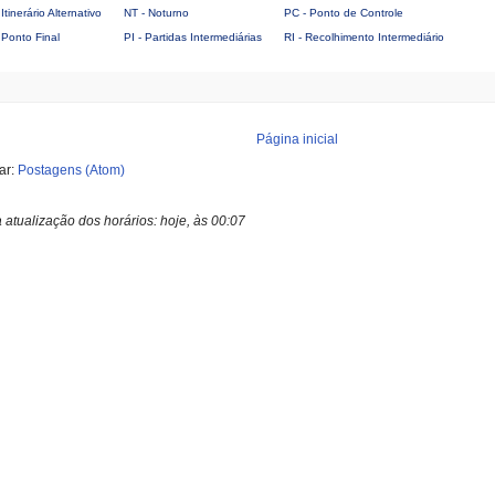
Itinerário Alternativo
NT - Noturno
PC - Ponto de Controle
 Ponto Final
PI - Partidas Intermediárias
RI - Recolhimento Intermediário
Página inicial
ar:
Postagens (Atom)
a atualização dos horários:
hoje, às 00:07