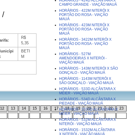
HORÁRIOS - 424D ALCÂNTARA X
CAMPO GRANDE - VIAÇÃO MAUÁ
HORÁRIOS - 422M NITERÓI X
/
PORTÃO DO ROSA - VIAÇÃO
MAUÁ
HORÁRIOS - 423M NITERÓI X
PORTÃO DO ROSA - VIAÇÃO
MAUÁ
R$
HORÁRIOS - 3422M NITERÓI X
arifa:
5,35
PORTÃO DO ROSA - VIAÇÃO
MAUÁ
unicípi
BETI
HORÁRIOS - 527M
:
M
AMENDOEIRAS X NITERÓI -
VIAÇÃO MAUÁ
HORÁRIOS - 143M NITERÓI X SÃO
GONÇALO - VIAÇÃO MAUÁ
HORÁRIOS - 1143M NITERÓI X
SÃO GONÇALO - VIAÇÃO MAUÁ
HORÁRIOS - 533D ALCÂNTARA X
MÉIER - VIAÇÃO MAUÁ
HORÁRIOS - 534D ALCÂNTARA X
PIEDADE - VIAÇÃO MAUÁ
12
13
14
15
16
17
18
19
20
21
22
23
HORÁRIOS - 2533D ALCÂNTARA X
MÉIER - VIAÇÃO MAUÁ
HORÁRIOS - 532M ALCÂNTARA X
NITERÓI - VIAÇÃO MAUÁ
HORÁRIOS - 1532M ALCÂNTARA
X NITERÓI - VIAÇÃO MAUÁ