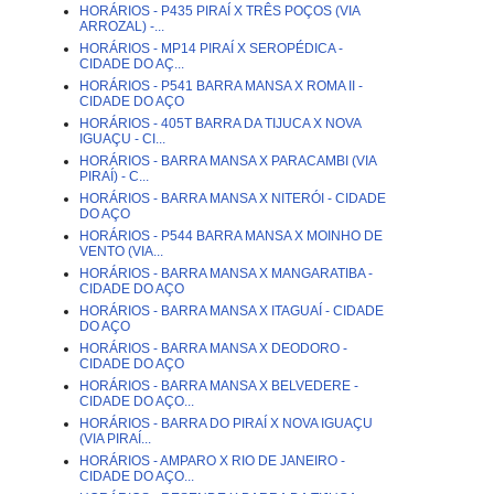
HORÁRIOS - P435 PIRAÍ X TRÊS POÇOS (VIA
ARROZAL) -...
HORÁRIOS - MP14 PIRAÍ X SEROPÉDICA -
CIDADE DO AÇ...
HORÁRIOS - P541 BARRA MANSA X ROMA II -
CIDADE DO AÇO
HORÁRIOS - 405T BARRA DA TIJUCA X NOVA
IGUAÇU - CI...
HORÁRIOS - BARRA MANSA X PARACAMBI (VIA
PIRAÍ) - C...
HORÁRIOS - BARRA MANSA X NITERÓI - CIDADE
DO AÇO
HORÁRIOS - P544 BARRA MANSA X MOINHO DE
VENTO (VIA...
HORÁRIOS - BARRA MANSA X MANGARATIBA -
CIDADE DO AÇO
HORÁRIOS - BARRA MANSA X ITAGUAÍ - CIDADE
DO AÇO
HORÁRIOS - BARRA MANSA X DEODORO -
CIDADE DO AÇO
HORÁRIOS - BARRA MANSA X BELVEDERE -
CIDADE DO AÇO...
HORÁRIOS - BARRA DO PIRAÍ X NOVA IGUAÇU
(VIA PIRAÍ...
HORÁRIOS - AMPARO X RIO DE JANEIRO -
CIDADE DO AÇO...