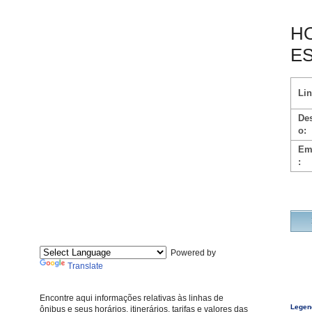
HO
E
Lin
Des
o:
Em
:
Powered by
Translate
Encontre aqui informações relativas às linhas de
Legen
ônibus e seus horários, itinerários, tarifas e valores das