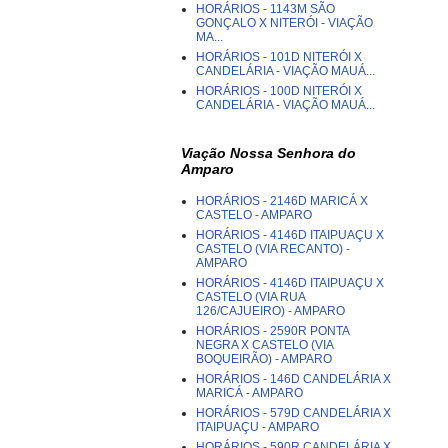
HORÁRIOS - 1143M SÃO
GONÇALO X NITERÓI - VIAÇÃO
MA...
HORÁRIOS - 101D NITERÓI X
CANDELÁRIA - VIAÇÃO MAUÁ...
HORÁRIOS - 100D NITERÓI X
CANDELÁRIA - VIAÇÃO MAUÁ...
Viação Nossa Senhora do
Amparo
HORÁRIOS - 2146D MARICÁ X
CASTELO - AMPARO
HORÁRIOS - 4146D ITAIPUAÇU X
CASTELO (VIA RECANTO) -
AMPARO
HORÁRIOS - 4146D ITAIPUAÇU X
CASTELO (VIA RUA
126/CAJUEIRO) - AMPARO
HORÁRIOS - 2590R PONTA
NEGRA X CASTELO (VIA
BOQUEIRÃO) - AMPARO
HORÁRIOS - 146D CANDELÁRIA X
MARICÁ - AMPARO
HORÁRIOS - 579D CANDELÁRIA X
ITAIPUAÇU - AMPARO
HORÁRIOS - 590R CANDELÁRIA X