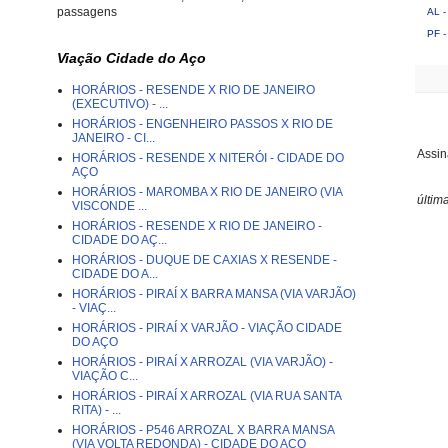
passagens
AL - 
PF -
Viação Cidade do Aço
HORÁRIOS - RESENDE X RIO DE JANEIRO
(EXECUTIVO) - ...
HORÁRIOS - ENGENHEIRO PASSOS X RIO DE
JANEIRO - CI...
Assin
HORÁRIOS - RESENDE X NITERÓI - CIDADE DO
AÇO
HORÁRIOS - MAROMBA X RIO DE JANEIRO (VIA
últim
VISCONDE ...
HORÁRIOS - RESENDE X RIO DE JANEIRO -
CIDADE DO AÇ...
HORÁRIOS - DUQUE DE CAXIAS X RESENDE -
CIDADE DO A...
HORÁRIOS - PIRAÍ X BARRA MANSA (VIA VARJÃO)
- VIAÇ...
HORÁRIOS - PIRAÍ X VARJÃO - VIAÇÃO CIDADE
DO AÇO
HORÁRIOS - PIRAÍ X ARROZAL (VIA VARJÃO) -
VIAÇÃO C...
HORÁRIOS - PIRAÍ X ARROZAL (VIA RUA SANTA
RITA) - ...
HORÁRIOS - P546 ARROZAL X BARRA MANSA
(VIA VOLTA REDONDA) - CIDADE DO AÇO