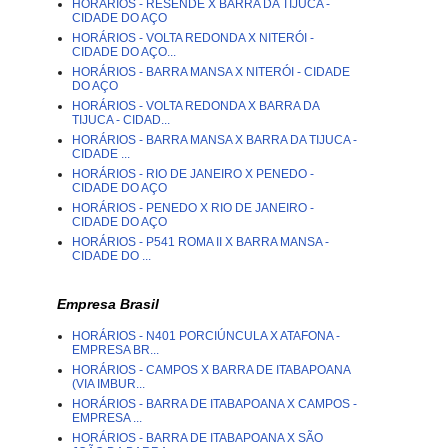
HORÁRIOS - RESENDE X BARRA DA TIJUCA -
CIDADE DO AÇO
HORÁRIOS - VOLTA REDONDA X NITERÓI -
CIDADE DO AÇO...
HORÁRIOS - BARRA MANSA X NITERÓI - CIDADE
DO AÇO
HORÁRIOS - VOLTA REDONDA X BARRA DA
TIJUCA - CIDAD...
HORÁRIOS - BARRA MANSA X BARRA DA TIJUCA -
CIDADE ...
HORÁRIOS - RIO DE JANEIRO X PENEDO -
CIDADE DO AÇO
HORÁRIOS - PENEDO X RIO DE JANEIRO -
CIDADE DO AÇO
HORÁRIOS - P541 ROMA II X BARRA MANSA -
CIDADE DO ...
Empresa Brasil
HORÁRIOS - N401 PORCIÚNCULA X ATAFONA -
EMPRESA BR...
HORÁRIOS - CAMPOS X BARRA DE ITABAPOANA
(VIA IMBUR...
HORÁRIOS - BARRA DE ITABAPOANA X CAMPOS -
EMPRESA ...
HORÁRIOS - BARRA DE ITABAPOANA X SÃO