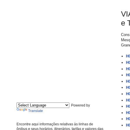
VI
e 
Consu
Mesqu
Grand
H
H
H
H
H
HO
H
HO
Powered by
H
Translate
HO
HO
Encontre aqui informações relativas às linhas de
HO
ônibus e seus horários, itinerários, tarifas e valores das