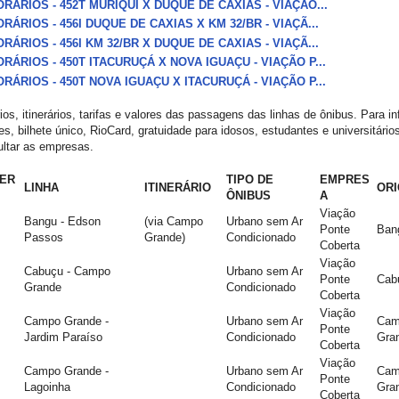
RÁRIOS - 452T MURIQUI X DUQUE DE CAXIAS - VIAÇÃO...
RÁRIOS - 456I DUQUE DE CAXIAS X KM 32/BR - VIAÇÃ...
RÁRIOS - 456I KM 32/BR X DUQUE DE CAXIAS - VIAÇÃ...
RÁRIOS - 450T ITACURUÇÁ X NOVA IGUAÇU - VIAÇÃO P...
RÁRIOS - 450T NOVA IGUAÇU X ITACURUÇÁ - VIAÇÃO P...
ios, itinerários, tarifas e valores das passagens das linhas de ônibus. Para 
es, bilhete único, RioCard, gratuidade para idosos, estudantes e universitári
ltar as empresas.
ER
TIPO DE
EMPRES
LINHA
ITINERÁRIO
OR
ÔNIBUS
A
Viação
Bangu - Edson
(via Campo
Urbano sem Ar
Ponte
Ban
Passos
Grande)
Condicionado
Coberta
Viação
Cabuçu - Campo
Urbano sem Ar
Ponte
Cab
Grande
Condicionado
Coberta
Viação
Campo Grande -
Urbano sem Ar
Cam
Ponte
Jardim Paraíso
Condicionado
Gra
Coberta
Viação
Campo Grande -
Urbano sem Ar
Cam
Ponte
Lagoinha
Condicionado
Gra
Coberta