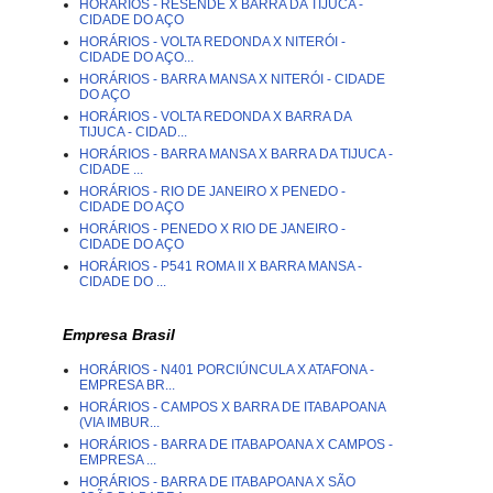
HORÁRIOS - RESENDE X BARRA DA TIJUCA -
CIDADE DO AÇO
HORÁRIOS - VOLTA REDONDA X NITERÓI -
CIDADE DO AÇO...
HORÁRIOS - BARRA MANSA X NITERÓI - CIDADE
DO AÇO
HORÁRIOS - VOLTA REDONDA X BARRA DA
TIJUCA - CIDAD...
HORÁRIOS - BARRA MANSA X BARRA DA TIJUCA -
CIDADE ...
HORÁRIOS - RIO DE JANEIRO X PENEDO -
CIDADE DO AÇO
HORÁRIOS - PENEDO X RIO DE JANEIRO -
CIDADE DO AÇO
HORÁRIOS - P541 ROMA II X BARRA MANSA -
CIDADE DO ...
Empresa Brasil
HORÁRIOS - N401 PORCIÚNCULA X ATAFONA -
EMPRESA BR...
HORÁRIOS - CAMPOS X BARRA DE ITABAPOANA
(VIA IMBUR...
HORÁRIOS - BARRA DE ITABAPOANA X CAMPOS -
EMPRESA ...
HORÁRIOS - BARRA DE ITABAPOANA X SÃO