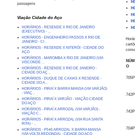
HO
passagens
HO
HO
Viação Cidade do Aço
HO
HORÁRIOS - RESENDE X RIO DE JANEIRO
HO
(EXECUTIVO) - ...
HORÁRIOS - ENGENHEIRO PASSOS X RIO DE
Horár
JANEIRO - CI...
cartõ
HORÁRIOS - RESENDE X NITERÓI - CIDADE DO
consu
AÇO
HORÁRIOS - MAROMBA X RIO DE JANEIRO (VIA
NÚM
VISCONDE ...
O
HORÁRIOS - RESENDE X RIO DE JANEIRO -
CIDADE DO AÇ...
705P
HORÁRIOS - DUQUE DE CAXIAS X RESENDE -
CIDADE DO A...
HORÁRIOS - PIRAÍ X BARRA MANSA (VIA VARJÃO)
- VIAÇ...
742P
HORÁRIOS - PIRAÍ X VARJÃO - VIAÇÃO CIDADE
DO AÇO
HORÁRIOS - PIRAÍ X ARROZAL (VIA VARJÃO) -
743P
VIAÇÃO C...
HORÁRIOS - PIRAÍ X ARROZAL (VIA RUA SANTA
RITA) - ...
704P
HORÁRIOS - P546 ARROZAL X BARRA MANSA
(VIA VOLTA REDONDA) - CIDADE DO AÇO