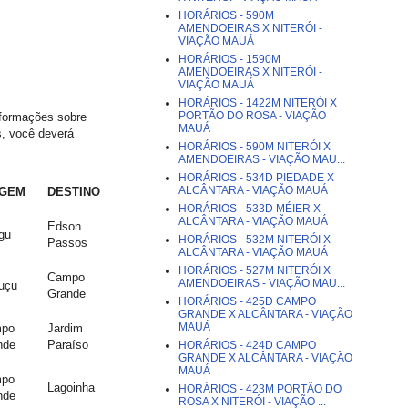
HORÁRIOS - 590M
AMENDOEIRAS X NITERÓI -
VIAÇÃO MAUÁ
HORÁRIOS - 1590M
AMENDOEIRAS X NITERÓI -
VIAÇÃO MAUÁ
HORÁRIOS - 1422M NITERÓI X
PORTÃO DO ROSA - VIAÇÃO
informações sobre
MAUÁ
os, você deverá
HORÁRIOS - 590M NITERÓI X
AMENDOEIRAS - VIAÇÃO MAU...
HORÁRIOS - 534D PIEDADE X
ALCÂNTARA - VIAÇÃO MAUÁ
IGEM
DESTINO
HORÁRIOS - 533D MÉIER X
ALCÂNTARA - VIAÇÃO MAUÁ
Edson
gu
HORÁRIOS - 532M NITERÓI X
Passos
ALCÂNTARA - VIAÇÃO MAUÁ
HORÁRIOS - 527M NITERÓI X
Campo
AMENDOEIRAS - VIAÇÃO MAU...
uçu
Grande
HORÁRIOS - 425D CAMPO
GRANDE X ALCÂNTARA - VIAÇÃO
MAUÁ
po
Jardim
nde
Paraíso
HORÁRIOS - 424D CAMPO
GRANDE X ALCÂNTARA - VIAÇÃO
MAUÁ
po
Lagoinha
HORÁRIOS - 423M PORTÃO DO
nde
ROSA X NITERÓI - VIAÇÃO ...