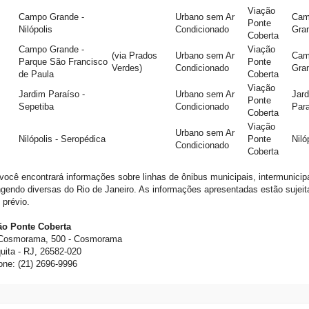
Viação
Campo Grande -
Urbano sem Ar
Cam
Ponte
Nilópolis
Condicionado
Gra
Coberta
Campo Grande -
Viação
(via Prados
Urbano sem Ar
Cam
Parque São Francisco
Ponte
Verdes)
Condicionado
Gra
de Paula
Coberta
Viação
Jardim Paraíso -
Urbano sem Ar
Jar
Ponte
Sepetiba
Condicionado
Par
Coberta
Viação
Urbano sem Ar
Nilópolis - Seropédica
Ponte
Niló
Condicionado
Coberta
você encontrará informações sobre linhas de ônibus municipais, intermunicipa
gendo diversas do Rio de Janeiro. As informações apresentadas estão suje
 prévio.
ão Ponte Coberta
Cosmorama, 500 - Cosmorama
uita - RJ, 26582-020
one: (21) 2696-9996