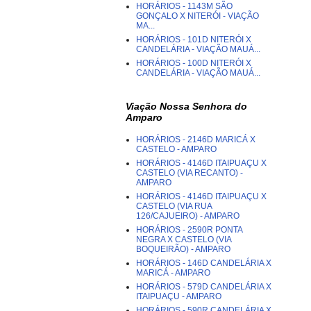
HORÁRIOS - 1143M SÃO
GONÇALO X NITERÓI - VIAÇÃO
MA...
HORÁRIOS - 101D NITERÓI X
CANDELÁRIA - VIAÇÃO MAUÁ...
HORÁRIOS - 100D NITERÓI X
CANDELÁRIA - VIAÇÃO MAUÁ...
Viação Nossa Senhora do
Amparo
HORÁRIOS - 2146D MARICÁ X
CASTELO - AMPARO
HORÁRIOS - 4146D ITAIPUAÇU X
CASTELO (VIA RECANTO) -
AMPARO
HORÁRIOS - 4146D ITAIPUAÇU X
CASTELO (VIA RUA
126/CAJUEIRO) - AMPARO
HORÁRIOS - 2590R PONTA
NEGRA X CASTELO (VIA
BOQUEIRÃO) - AMPARO
HORÁRIOS - 146D CANDELÁRIA X
MARICÁ - AMPARO
HORÁRIOS - 579D CANDELÁRIA X
ITAIPUAÇU - AMPARO
HORÁRIOS - 590R CANDELÁRIA X