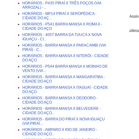
HORÁRIOS - P435 PIRAÍ X TRÊS POÇOS (VIA
ARROZAL) -...
HORÁRIOS - MP14 PIRAÍ X SEROPÉDICA -
Assin
CIDADE DO AÇ...
HORÁRIOS - P541 BARRA MANSA X ROMA II -
CIDADE DO AÇO
últim
HORÁRIOS - 405T BARRA DA TIJUCA X NOVA
IGUAÇU - CI...
HORÁRIOS - BARRA MANSA X PARACAMBI (VIA
PIRAÍ) - C...
HORÁRIOS - BARRA MANSA X NITERÓI - CIDADE
DO AÇO
HORÁRIOS - P544 BARRA MANSA X MOINHO DE
VENTO (VIA...
HORÁRIOS - BARRA MANSA X MANGARATIBA -
CIDADE DO AÇO
HORÁRIOS - BARRA MANSA X ITAGUAÍ - CIDADE
DO AÇO
HORÁRIOS - BARRA MANSA X DEODORO -
CIDADE DO AÇO
HORÁRIOS - BARRA MANSA X BELVEDERE -
CIDADE DO AÇO...
HORÁRIOS - BARRA DO PIRAÍ X NOVA IGUAÇU
(VIA PIRAÍ...
HORÁRIOS - AMPARO X RIO DE JANEIRO -
CIDADE DO AÇO...