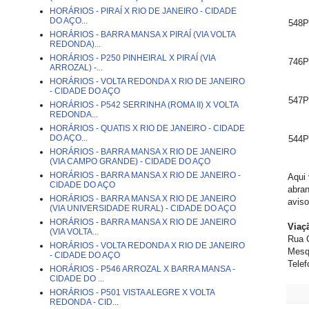
HORÁRIOS - PIRAÍ X RIO DE JANEIRO - CIDADE
DO AÇO...
548P
HORÁRIOS - BARRA MANSA X PIRAÍ (VIA VOLTA
REDONDA)...
HORÁRIOS - P250 PINHEIRAL X PIRAÍ (VIA
746P
ARROZAL) -...
HORÁRIOS - VOLTA REDONDA X RIO DE JANEIRO
- CIDADE DO AÇO
547P
HORÁRIOS - P542 SERRINHA (ROMA II) X VOLTA
REDONDA...
HORÁRIOS - QUATIS X RIO DE JANEIRO - CIDADE
DO AÇO...
544P
HORÁRIOS - BARRA MANSA X RIO DE JANEIRO
(VIA CAMPO GRANDE) - CIDADE DO AÇO
HORÁRIOS - BARRA MANSA X RIO DE JANEIRO -
Aqui 
CIDADE DO AÇO
abran
HORÁRIOS - BARRA MANSA X RIO DE JANEIRO
aviso
(VIA UNIVERSIDADE RURAL) - CIDADE DO AÇO
HORÁRIOS - BARRA MANSA X RIO DE JANEIRO
Viaç
(VIA VOLTA...
Rua 
HORÁRIOS - VOLTA REDONDA X RIO DE JANEIRO
Mesq
- CIDADE DO AÇO
Telef
HORÁRIOS - P546 ARROZAL X BARRA MANSA -
CIDADE DO ...
HORÁRIOS - P501 VISTA ALEGRE X VOLTA
REDONDA - CID...