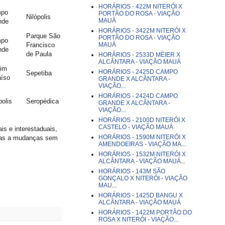
HORÁRIOS - 422M NITERÓI X
po
PORTÃO DO ROSA - VIAÇÃO
Nilópolis
MAUÁ
nde
HORÁRIOS - 3422M NITERÓI X
Parque São
PORTÃO DO ROSA - VIAÇÃO
po
MAUÁ
Francisco
nde
de Paula
HORÁRIOS - 2533D MÉIER X
ALCÂNTARA - VIAÇÃO MAUÁ
dim
HORÁRIOS - 2425D CAMPO
Sepetiba
aíso
GRANDE X ALCÂNTARA -
VIAÇÃO...
HORÁRIOS - 2424D CAMPO
polis
Seropédica
GRANDE X ALCÂNTARA -
VIAÇÃO...
HORÁRIOS - 2100D NITERÓI X
CASTELO - VIAÇÃO MAUÁ
is e interestaduais,
HORÁRIOS - 1590M NITERÓI X
itas a mudanças sem
AMENDOEIRAS - VIAÇÃO MA...
HORÁRIOS - 1532M NITERÓI X
ALCÂNTARA - VIAÇÃO MAUÁ...
HORÁRIOS - 143M SÃO
GONÇALO X NITERÓI - VIAÇÃO
MAU...
HORÁRIOS - 1425D BANGU X
ALCÂNTARA - VIAÇÃO MAUÁ
HORÁRIOS - 1422M PORTÃO DO
ROSA X NITERÓI - VIAÇÃO...