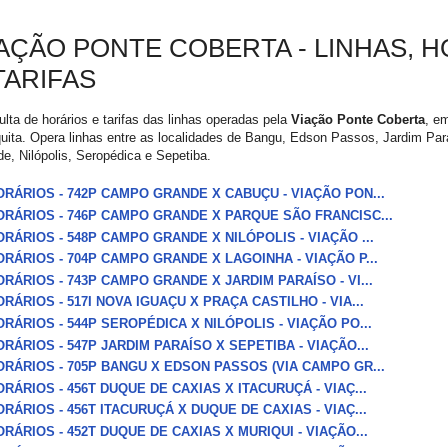
AÇÃO PONTE COBERTA - LINHAS, 
TARIFAS
lta de horários e tarifas das linhas operadas pela
Viação Ponte Coberta
, e
ita. Opera linhas entre as localidades de Bangu, Edson Passos, Jardim Pa
e, Nilópolis, Seropédica e Sepetiba.
ORÁRIOS - 742P CAMPO GRANDE X CABUÇU - VIAÇÃO PON...
ORÁRIOS - 746P CAMPO GRANDE X PARQUE SÃO FRANCISC...
ORÁRIOS - 548P CAMPO GRANDE X NILÓPOLIS - VIAÇÃO ...
ORÁRIOS - 704P CAMPO GRANDE X LAGOINHA - VIAÇÃO P...
ORÁRIOS - 743P CAMPO GRANDE X JARDIM PARAÍSO - VI...
RÁRIOS - 517I NOVA IGUAÇU X PRAÇA CASTILHO - VIA...
ORÁRIOS - 544P SEROPÉDICA X NILÓPOLIS - VIAÇÃO PO...
RÁRIOS - 547P JARDIM PARAÍSO X SEPETIBA - VIAÇÃO...
ORÁRIOS - 705P BANGU X EDSON PASSOS (VIA CAMPO GR...
RÁRIOS - 456T DUQUE DE CAXIAS X ITACURUÇÁ - VIAÇ...
RÁRIOS - 456T ITACURUÇÁ X DUQUE DE CAXIAS - VIAÇ...
RÁRIOS - 452T DUQUE DE CAXIAS X MURIQUI - VIAÇÃO...